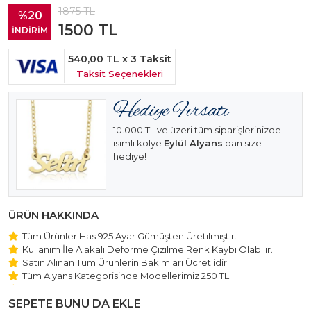
1875
TL
%20
1500
TL
İNDİRİM
540,00 TL
x 3 Taksit
Taksit Seçenekleri
10.000 TL ve üzeri tüm siparişlerinizde
isimli kolye
Eylül Alyans
'dan size
hediye!
ÜRÜN HAKKINDA
Tüm Ürünler Has 925 Ayar Gümüşten Üretilmiştir.
Kullanım İle Alakalı Deforme Çizilme Renk Kaybı Olabilir.
Satın Alınan Tüm Ürünlerin Bakımları Ücretlidir.
Tüm Alyans Kategorisinde Modellerimiz 250 TL
Beştaş Tektaş Kolye ve Bileklik Modellerimiz 150 TL Sabit Ücret
ile Hareket Edilmektedir.
SEPETE BUNU DA EKLE