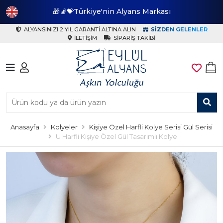
🎁🧦💝Türkiye'nin Alyans Markası
🎁
ALYANSINIZI 2 YIL GARANTI ALTINA ALIN
SIZDEN GELENLER
İLETIŞIM
SIPARIŞ TAKIBI
Anasayfa
Kolyeler
Kişiye Özel Harfli Kolye Serisi Gül Serisi
U Harfli Kişiye Özel Gül Tasarımlı Kolye