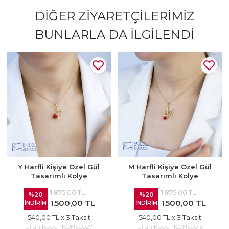
DIĞER ZIYARETÇILERIMIZ
BUNLARLA DA İLGILENDI
Y Harfli Kişiye Özel Gül
M Harfli Kişiye Özel Gül
Tasarımlı Kolye
Tasarımlı Kolye
1.875,00 TL
1.875,00 TL
%20
%20
1.500,00 TL
1.500,00 TL
İNDİRİM
İNDİRİM
540,00 TL
x 3 Taksit
540,00 TL
x 3 Taksit
Ürün Kodu :
KOHS0027
Ürün Kodu :
KOHS0015