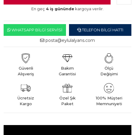
En geç
4 iş gününde
kargoya verilir.
WHATSAPP BILGI SERVISI
TELEFON BILGI HATTI
posta@eylulalyans.com
Güvenli
Bakım
Ölçü
Alışveriş
Garantisi
Değişimi
Ücretsiz
Özel Şık
100% Müşteri
Kargo
Paket
Memnuniyeti