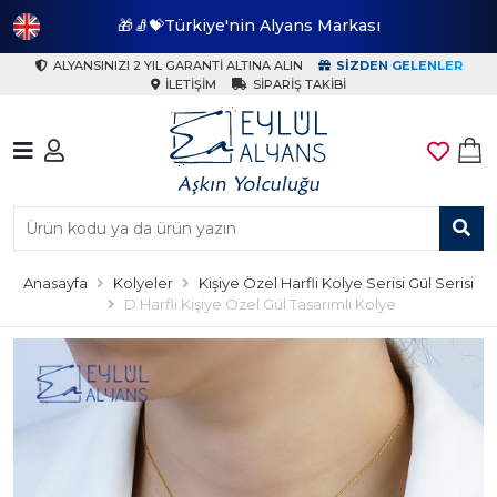
🎁🧦💝Türkiye'nin Alyans Markası
🎁
ALYANSINIZI 2 YIL GARANTI ALTINA ALIN
SIZDEN GELENLER
İLETIŞIM
SIPARIŞ TAKIBI
Anasayfa
Kolyeler
Kişiye Özel Harfli Kolye Serisi Gül Serisi
D Harfli Kişiye Özel Gül Tasarımlı Kolye