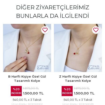
DIĞER ZIYARETÇILERIMIZ
BUNLARLA DA İLGILENDI
B Harfli Kişiye Özel Gül
Z Harfli Kişiye Özel Gül
Tasarımlı Kolye
Tasarımlı Kolye
1.875,00 TL
1.875,00 TL
%20
%20
1.500,00 TL
1.500,00 TL
İNDİRİM
İNDİRİM
540,00 TL
x 3 Taksit
540,00 TL
x 3 Taksit
Ürün Kodu :
KOHS0002
Ürün Kodu :
KOHS0028