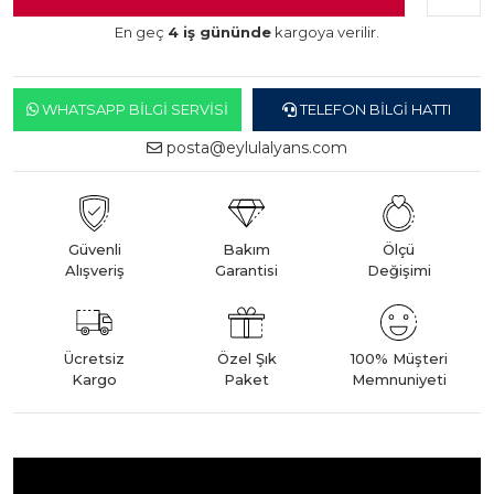
En geç
4 iş gününde
kargoya verilir.
WHATSAPP BILGI SERVISI
TELEFON BILGI HATTI
posta@eylulalyans.com
Güvenli
Bakım
Ölçü
Alışveriş
Garantisi
Değişimi
Ücretsiz
Özel Şık
100% Müşteri
Kargo
Paket
Memnuniyeti