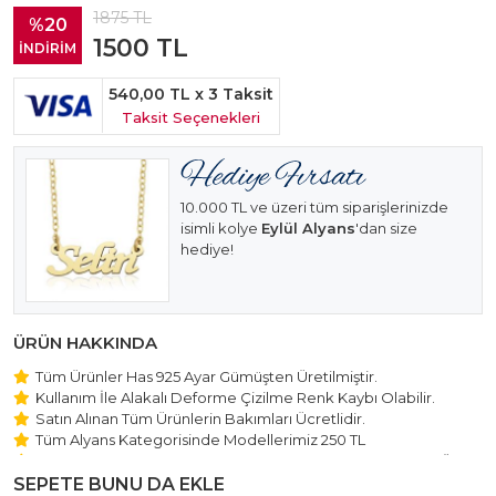
1875
TL
%20
1500
TL
İNDİRİM
540,00 TL
x 3 Taksit
Taksit Seçenekleri
10.000 TL ve üzeri tüm siparişlerinizde
isimli kolye
Eylül Alyans
'dan size
hediye!
ÜRÜN HAKKINDA
Tüm Ürünler Has 925 Ayar Gümüşten Üretilmiştir.
Kullanım İle Alakalı Deforme Çizilme Renk Kaybı Olabilir.
Satın Alınan Tüm Ürünlerin Bakımları Ücretlidir.
Tüm Alyans Kategorisinde Modellerimiz 250 TL
Beştaş Tektaş Kolye ve Bileklik Modellerimiz 150 TL Sabit Ücret
ile Hareket Edilmektedir.
SEPETE BUNU DA EKLE