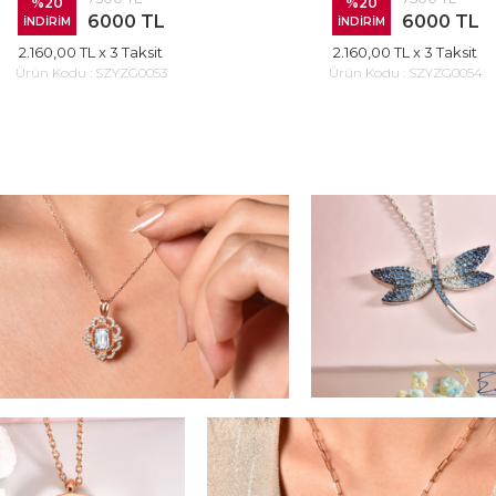
%20
%20
6000 TL
6000 TL
İNDİRİM
İNDİRİM
2.160,00 TL
x 3 Taksit
2.160,00 TL
x 3 Taksit
Ürün Kodu :
SZYZG0053
Ürün Kodu :
SZYZG0054