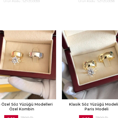
Ürün Kodu :
SZYZG0059
Ürün Kodu :
SZYZG0058
 Özel Söz Yüzüğü Modelleri
Klasik Söz Yüzüğü Modeli
Özel Kombin
Paris Modeli
7500 TL
7500 TL