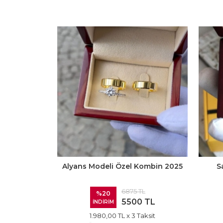
Alyans Modeli Özel Kombin 2025
S
6875 TL
%20
5500 TL
İNDİRİM
1.980,00 TL
x 3 Taksit