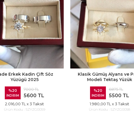
ade Erkek Kadin Çift Söz
Klasik Gümüş Alyans ve P
Yüzügü 2025
Modeli Tektaş Yüzük
7000 TL
6875 TL
%20
%20
5600 TL
5500 TL
İNDİRİM
İNDİRİM
2.016,00 TL
x 3 Taksit
1.980,00 TL
x 3 Taksit
Ürün Kodu :
SZYZG0059
Ürün Kodu :
SZYZG0058