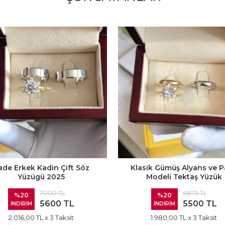
ade Erkek Kadin Çift Söz
Klasik Gümüş Alyans ve P
Yüzügü 2025
Modeli Tektaş Yüzük
7000 TL
6875 TL
%20
%20
5600 TL
5500 TL
İNDİRİM
İNDİRİM
2.016,00 TL
x 3 Taksit
1.980,00 TL
x 3 Taksit