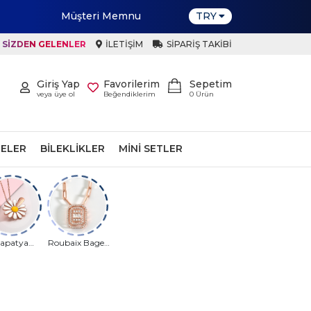
TRY
SIZDEN GELENLER
İLETIŞIM
SIPARIŞ TAKIBI
Giriş Yap
Favorilerim
Sepetim
veya üye ol
Beğendiklerim
0
Ürün
ELER
BILEKLIKLER
MINI SETLER
apatya
Roubaix Baget
rağı Kolye
Kolye