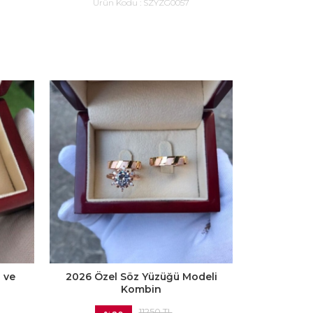
Ürün Kodu :
SZYZG0057
 ve
2026 Özel Söz Yüzüğü Modeli
Kombin
11250 TL