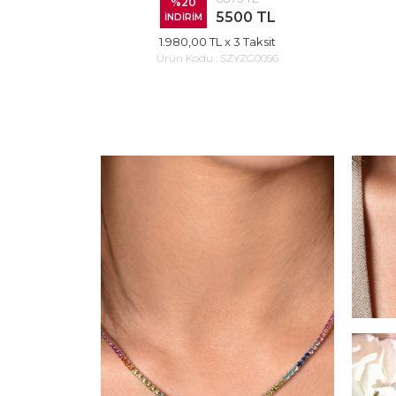
%20
5500 TL
İNDİRİM
1.980,00 TL
x 3 Taksit
Ürün Kodu :
SZYZG0056