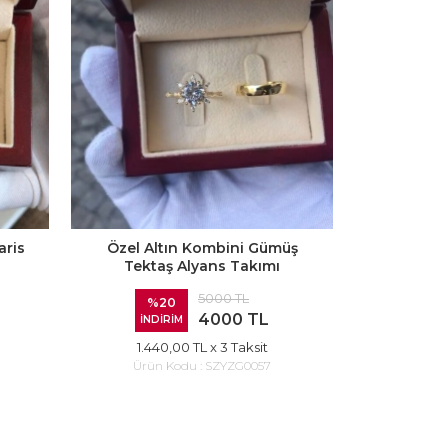
aris
Özel Altın Kombini Gümüş
Özel Set
Tektaş Alyans Takımı
Y
5000 TL
%20
%
4000 TL
İNDİRİM
İND
1.440,00 TL
x 3 Taksit
1.98
Ürün Kodu :
SZYZG0057
Ürün