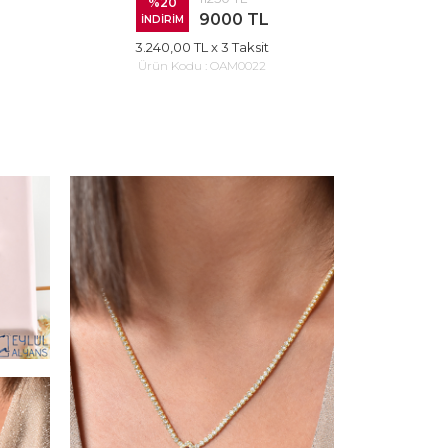
%20
9000 TL
İNDİRİM
3.240,00 TL
x 3 Taksit
Ürün Kodu :
OAM0022