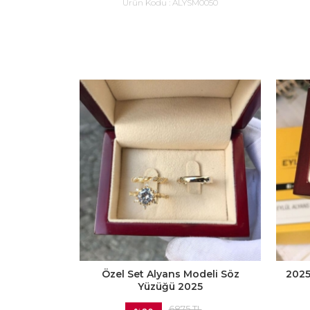
Ürün Kodu :
ALYSM0050
Özel Set Alyans Modeli Söz
2025
Yüzüğü 2025
6875 TL