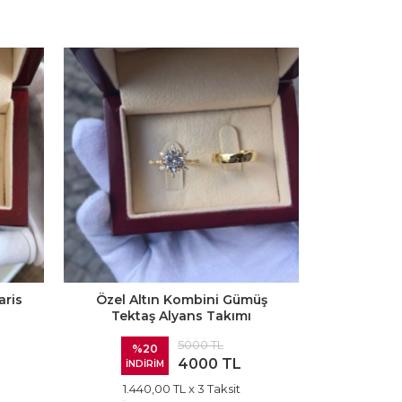
aris
Özel Altın Kombini Gümüş
Tektaş Alyans Takımı
5000 TL
%20
4000 TL
İNDİRİM
1.440,00 TL
x 3 Taksit