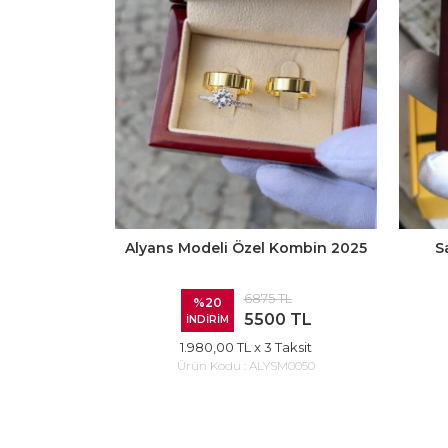
Alyans Modeli Özel Kombin 2025
S
6875 TL
%20
5500 TL
İNDİRİM
1.980,00 TL
x 3 Taksit
Ürün Kodu :
ALYSM0050