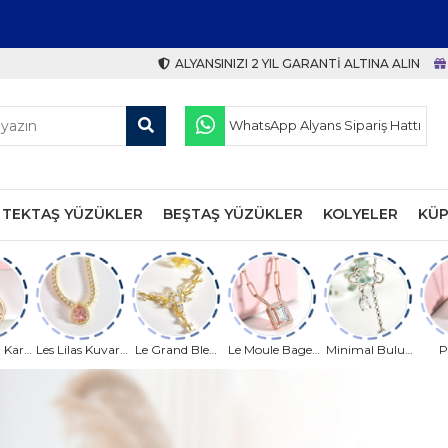
Müşteri Memnuniyeti En Yüksek Marka
ALYANSINIZI 2 YIL GARANTI ALTINA ALIN
WhatsApp Alyans Sipariş Hattı
TEKTAŞ YÜZÜKLER
BEŞTAŞ YÜZÜKLER
KOLYELER
KÜP
 Kar
Les Lilas Kuvars
Le Grand Bleu
Le Moule Baget
Minimal Bulut
P
lyesi
Kolye Modeli
Gümüş Kolye
Kolye
Kolyesi
Yap