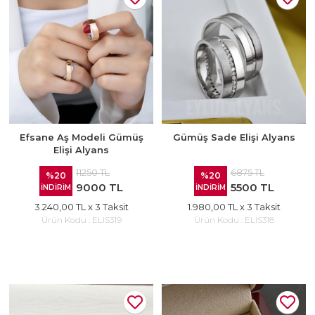
Efsane Aş Modeli Gümüş
Gümüş Sade Elişi Alyans
Elişi Alyans
11250 TL
6875 TL
%20
%20
9000 TL
5500 TL
İNDİRİM
İNDİRİM
3.240,00 TL
x 3 Taksit
1.980,00 TL
x 3 Taksit
Ürün Kodu :
ELIS319
Ürün Kodu :
ELIS318