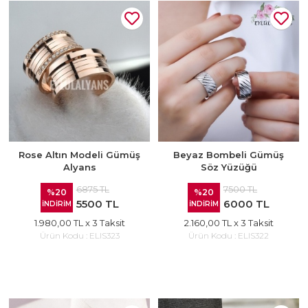
Rose Altın Modeli Gümüş
Beyaz Bombeli Gümüş
Alyans
Söz Yüzüğü
6875 TL
7500 TL
%20
%20
5500 TL
6000 TL
İNDİRİM
İNDİRİM
1.980,00 TL
x 3 Taksit
2.160,00 TL
x 3 Taksit
Ürün Kodu :
ELIS323
Ürün Kodu :
ELIS322