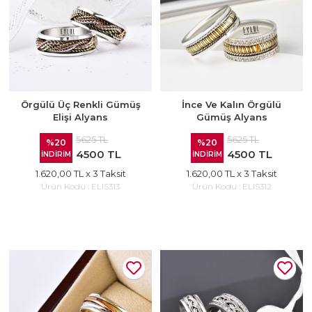
Örgülü Üç Renkli Gümüş
İnce Ve Kalın Örgülü
Elişi Alyans
Gümüş Alyans
5625 TL
5625 TL
%20
%20
4500 TL
4500 TL
İNDİRİM
İNDİRİM
1.620,00 TL
x 3 Taksit
1.620,00 TL
x 3 Taksit
Ürün Kodu :
ELIS313
Ürün Kodu :
ELIS312