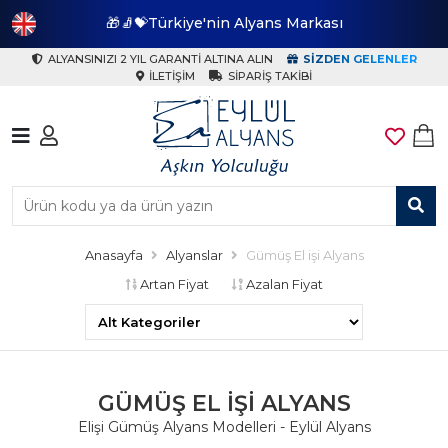
🎁🧦💝Türkiye'nin Alyans Markası
🎁
ALYANSINIZI 2 YIL GARANTI ALTINA ALIN
SIZDEN GELENLER
İLETIŞIM
SIPARIŞ TAKIBI
Anasayfa
Alyanslar
Gümüş El işi Alyans
Artan Fiyat
Azalan Fiyat
GÜMÜŞ EL IŞI ALYANS
Elişi Gümüş Alyans Modelleri - Eylül Alyans