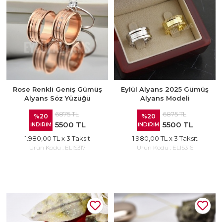
Rose Renkli Geniş Gümüş
Eylül Alyans 2025 Gümüş
Alyans Söz Yüzüğü
Alyans Modeli
6875 TL
6875 TL
%20
%20
5500 TL
5500 TL
İNDİRİM
İNDİRİM
1.980,00 TL
x 3 Taksit
1.980,00 TL
x 3 Taksit
Ürün Kodu :
ELIS317
Ürün Kodu :
ELIS316