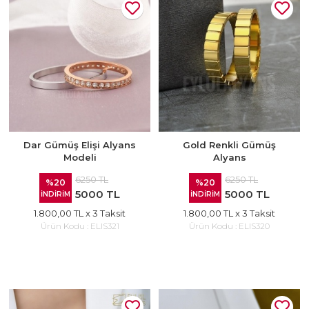
Dar Gümüş Elişi Alyans
Gold Renkli Gümüş
Modeli
Alyans
6250 TL
6250 TL
%20
%20
5000 TL
5000 TL
İNDİRİM
İNDİRİM
1.800,00 TL
x 3 Taksit
1.800,00 TL
x 3 Taksit
Ürün Kodu :
ELIS321
Ürün Kodu :
ELIS320