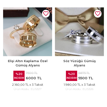
Elişi Altın Kaplama Özel
Söz Yüzüğü Gümüş
Gümüş Alyans
Alyans
7500 TL
6875 TL
%20
%20
6000 TL
5500 TL
İNDİRİM
İNDİRİM
2.160,00 TL
x 3 Taksit
1.980,00 TL
x 3 Taksit
Ürün Kodu :
ELIS327
Ürün Kodu :
ELIS326