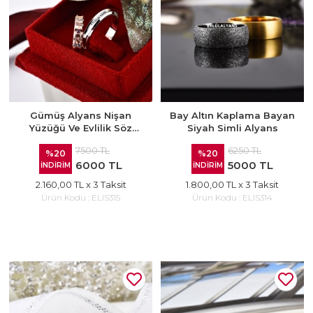
Gümüş Alyans Nişan
Bay Altın Kaplama Bayan
Yüzüğü Ve Evlilik Söz
Siyah Simli Alyans
Yüzüğü
7500 TL
6250 TL
%20
%20
6000 TL
5000 TL
İNDİRİM
İNDİRİM
2.160,00 TL
x 3 Taksit
1.800,00 TL
x 3 Taksit
Ürün Kodu :
ELIS315
Ürün Kodu :
ELIS314