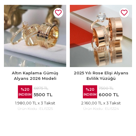
Altın Kaplama Gümüş
2025 Yılı Rose Elişi Alyans
Alyans 2026 Modeli
Evlilik Yüzüğü
6875 TL
7500 TL
%20
%20
5500 TL
6000 TL
İNDİRİM
İNDİRİM
1.980,00 TL
x 3 Taksit
2.160,00 TL
x 3 Taksit
Ürün Kodu :
ELIS325
Ürün Kodu :
ELIS324