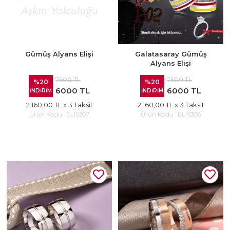
Gümüş Alyans Elişi
Galatasaray Gümüş
Alyans Elişi
7500 TL
7500 TL
%20
%20
6000 TL
6000 TL
İNDİRİM
İNDİRİM
2.160,00 TL
x 3 Taksit
2.160,00 TL
x 3 Taksit
Ürün Kodu :
ELIS307
Ürün Kodu :
ELIS306