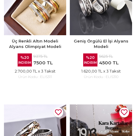
Üç Renkli Altın Modeli
Geniş Örgülü El İşi Alyans
Alyans Olimpiyat Modeli
Modeli
9375 TL
5625 TL
%20
%20
7500 TL
4500 TL
İNDİRİM
İNDİRİM
2.700,00 TL
x 3 Taksit
1.620,00 TL
x 3 Taksit
Ürün Kodu :
ELIS311
Ürün Kodu :
ELIS310