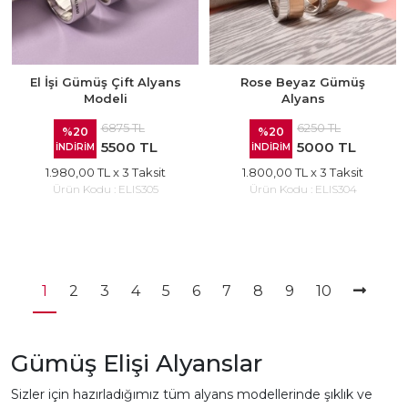
El İşi Gümüş Çift Alyans
Rose Beyaz Gümüş
Modeli
Alyans
6875 TL
6250 TL
%20
%20
5500 TL
5000 TL
İNDİRİM
İNDİRİM
1.980,00 TL
x 3 Taksit
1.800,00 TL
x 3 Taksit
Ürün Kodu :
ELIS305
Ürün Kodu :
ELIS304
1
2
3
4
5
6
7
8
9
10
Gümüş Elişi Alyanslar
Sizler için hazırladığımız tüm alyans modellerinde şıklık ve