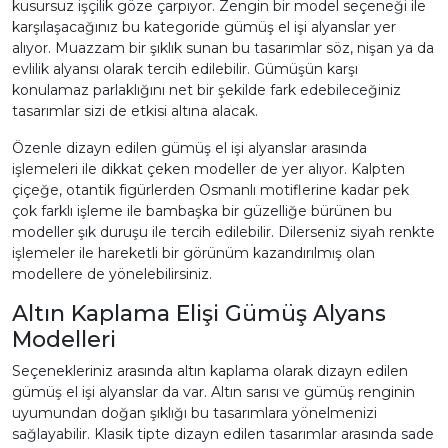
kusursuz işçilik göze çarpıyor. Zengin bir model seçeneği ile
karşılaşacağınız bu kategoride
gümüş el işi alyanslar
yer
alıyor. Muazzam bir şıklık sunan bu tasarımlar söz, nişan ya da
evlilik alyansı olarak tercih edilebilir. Gümüşün karşı
konulamaz parlaklığını net bir şekilde fark edebileceğiniz
tasarımlar sizi de etkisi altına alacak.
Özenle dizayn edilen gümüş el işi alyanslar arasında
işlemeleri ile dikkat çeken modeller de yer alıyor. Kalpten
çiçeğe, otantik figürlerden Osmanlı motiflerine kadar pek
çok farklı işleme ile bambaşka bir güzelliğe bürünen bu
modeller şık duruşu ile tercih edilebilir. Dilerseniz siyah renkte
işlemeler ile hareketli bir görünüm kazandırılmış olan
modellere de yönelebilirsiniz.
Altın Kaplama Elişi Gümüş Alyans
Modelleri
Seçenekleriniz arasında altın kaplama olarak dizayn edilen
gümüş el işi alyanslar da var. Altın sarısı ve gümüş renginin
uyumundan doğan şıklığı bu tasarımlara yönelmenizi
sağlayabilir. Klasik tipte dizayn edilen tasarımlar arasında sade