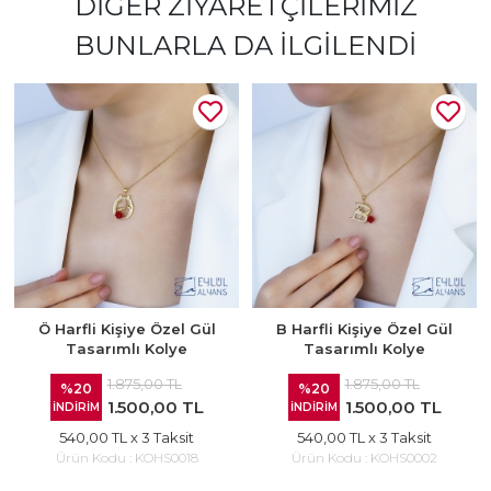
DIĞER ZIYARETÇILERIMIZ
BUNLARLA DA İLGILENDI
Ö Harfli Kişiye Özel Gül
B Harfli Kişiye Özel Gül
Tasarımlı Kolye
Tasarımlı Kolye
1.875,00 TL
1.875,00 TL
%20
%20
1.500,00 TL
1.500,00 TL
İNDİRİM
İNDİRİM
540,00 TL
x 3 Taksit
540,00 TL
x 3 Taksit
Ürün Kodu :
KOHS0018
Ürün Kodu :
KOHS0002