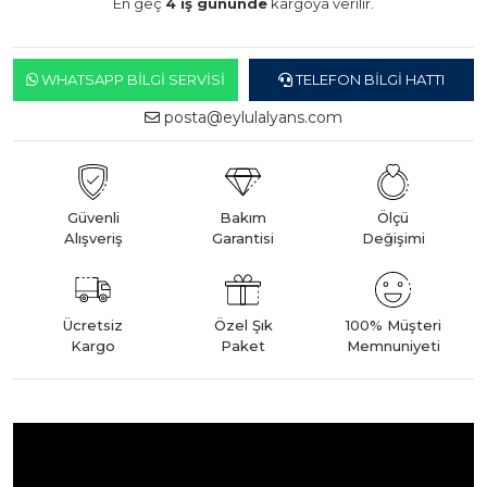
En geç
4 iş gününde
kargoya verilir.
WHATSAPP BILGI SERVISI
TELEFON BILGI HATTI
posta@eylulalyans.com
Güvenli
Bakım
Ölçü
Alışveriş
Garantisi
Değişimi
Ücretsiz
Özel Şık
100% Müşteri
Kargo
Paket
Memnuniyeti