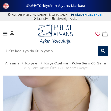
🎁🧦💝Türkiye'nin Alyans Markası
🎁
ALYANSINIZI 2 YIL GARANTI ALTINA ALIN
SIZDEN GELENLER
İLETIŞIM
SIPARIŞ TAKIBI
Anasayfa
Kolyeler
Kişiye Özel Harfli Kolye Serisi Gül Serisi
Ş Harfli Kişiye Özel Gül Tasarımlı Kolye