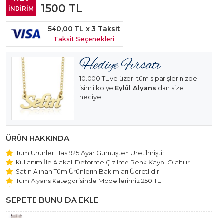
1500
TL
İNDİRİM
540,00 TL
x 3 Taksit
Taksit Seçenekleri
10.000 TL ve üzeri tüm siparişlerinizde
isimli kolye
Eylül Alyans
'dan size
hediye!
ÜRÜN HAKKINDA
Tüm Ürünler Has 925 Ayar Gümüşten Üretilmiştir.
Kullanım İle Alakalı Deforme Çizilme Renk Kaybı Olabilir.
Satın Alınan Tüm Ürünlerin Bakımları Ücretlidir.
Tüm Alyans Kategorisinde Modellerimiz 250 TL
Beştaş Tektaş Kolye ve Bileklik Modellerimiz 150 TL Sabit Ücret
ile Hareket Edilmektedir.
SEPETE BUNU DA EKLE