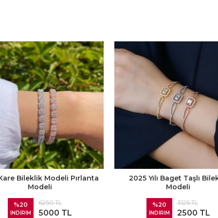
Kare Bileklik Modeli Pırlanta
2025 Yılı Baget Taşlı Bilek
Modeli
Modeli
6250 TL
3125 TL
%20
%20
5000 TL
2500 TL
İNDİRİM
İNDİRİM