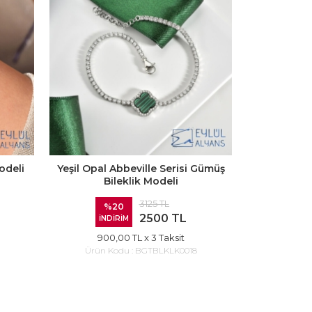
odeli
Yeşil Opal Abbeville Serisi Gümüş
Bileklik Modeli
3125 TL
%20
2500 TL
İNDİRİM
900,00 TL
x 3 Taksit
Ürün Kodu :
BGTBLKLK0018