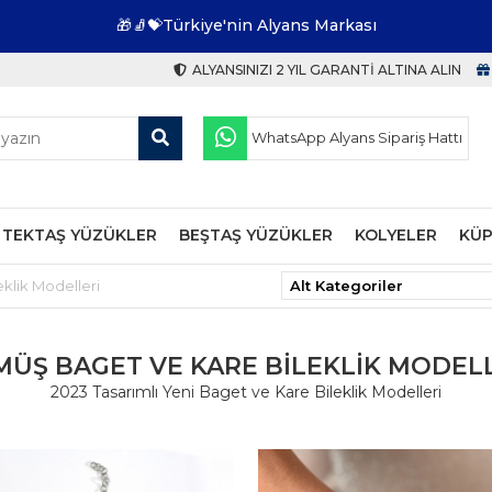
🎁🧦💝Türkiye'nin Alyans Markası
ALYANSINIZI 2 YIL GARANTI ALTINA ALIN
WhatsApp Alyans Sipariş Hattı
TEKTAŞ YÜZÜKLER
BEŞTAŞ YÜZÜKLER
KOLYELER
KÜP
klik Modelleri
ÜŞ BAGET VE KARE BILEKLIK MODEL
2023 Tasarımlı Yeni Baget ve Kare Bileklik Modelleri