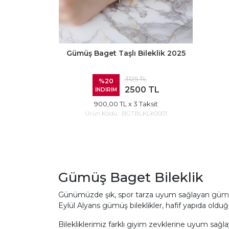
Gümüş Baget Taşlı Bileklik 2025
3125 TL
%20
2500 TL
İNDİRİM
900,00 TL
x 3 Taksit
Ürün Kodu :
BGTBLKLK0001
Gümüş Baget Bileklik
Günümüzde şık, spor tarza uyum sağlayan
gümü
Eylül Alyans gümüş bileklikler, hafif yapıda olduğ
Bilekliklerimiz
farklı giyim zevklerine uyum sağlaya