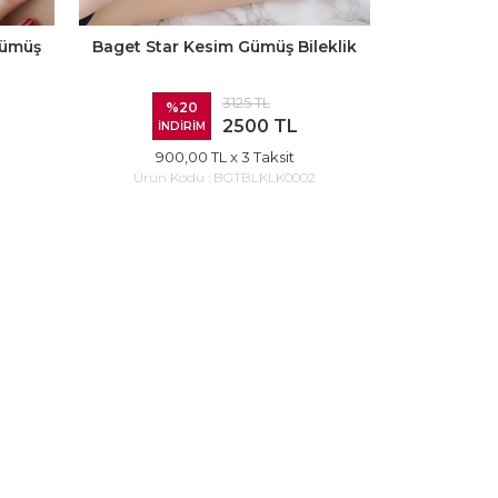
Gümüş
Baget Star Kesim Gümüş Bileklik
3125 TL
%20
2500 TL
İNDİRİM
900,00 TL
x 3 Taksit
Ürün Kodu :
BGTBLKLK0002