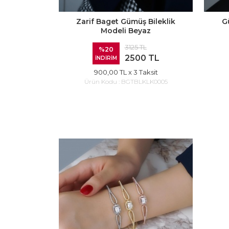
Zarif Baget Gümüş Bileklik
G
Modeli Beyaz
3125 TL
%20
2500 TL
İNDİRİM
900,00 TL
x 3 Taksit
Ürün Kodu :
BGTBLKLK0005