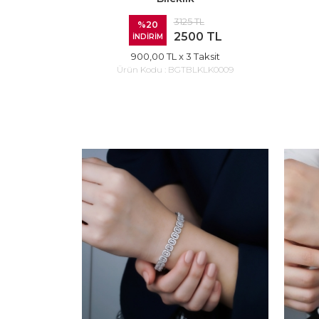
3125 TL
%20
2500 TL
İNDİRİM
900,00 TL
x 3 Taksit
Ürün Kodu :
BGTBLKLK0009