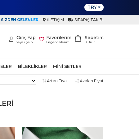
TRY
SIZDEN GELENLER
İLETIŞIM
SIPARIŞ TAKIBI
Giriş Yap
Favorilerim
Sepetim
veya üye ol
Beğendiklerim
0
Ürün
ELER
BILEKLIKLER
MINI SETLER
Artan Fiyat
Azalan Fiyat
LERI