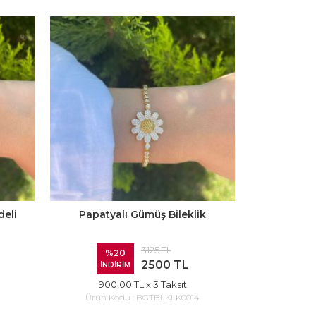
deli
Papatyalı Gümüş Bileklik
3125 TL
%20
2500 TL
İNDİRİM
900,00 TL
x 3 Taksit
Ürün Kodu :
BGTBLKLK0014