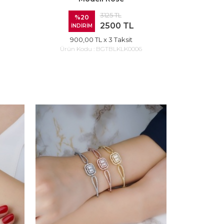
3125 TL
%20
2500 TL
İNDİRİM
900,00 TL
x 3 Taksit
Ürün Kodu :
BGTBLKLK0006