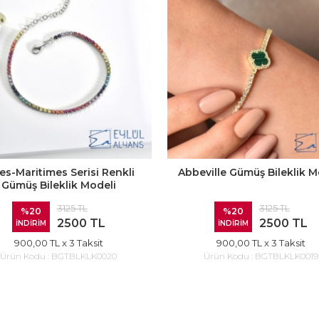
es-Maritimes Serisi Renkli
Abbeville Gümüş Bileklik M
Gümüş Bileklik Modeli
3125 TL
3125 TL
%20
%20
2500 TL
2500 TL
İNDİRİM
İNDİRİM
900,00 TL
x 3 Taksit
900,00 TL
x 3 Taksit
Ürün Kodu :
BGTBLKLK0020
Ürün Kodu :
BGTBLKLK0019