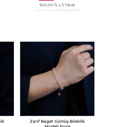
900,00 TL
x 3 Taksit
Ürün Kodu :
BGTBLKLK0010
lik
Zarif Baget Gümüş Bileklik
Modeli Rose