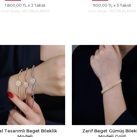
1.800,00 TL
x 3 Taksit
900,00 TL
x 3 Taksit
Ürün Kodu :
BGTBLKLK0012
Ürün Kodu :
BGTBLKLK0011
l Tasarımlı Baget Bileklik
Zarif Baget Gümüş Bilek
Modeli
Modeli Gold