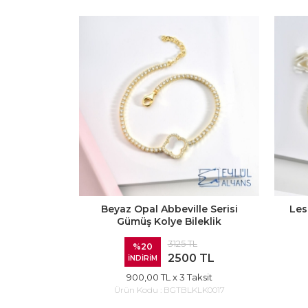
Beyaz Opal Abbeville Serisi
Les
Gümüş Kolye Bileklik
3125 TL
%20
2500 TL
İNDİRİM
900,00 TL
x 3 Taksit
Ürün Kodu :
BGTBLKLK0017