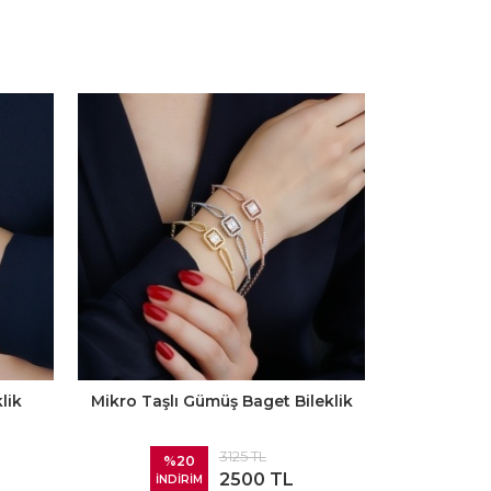
lik
Mikro Taşlı Gümüş Baget Bileklik
3125 TL
%20
2500 TL
İNDİRİM