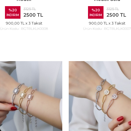
3125 TL
3125 TL
%20
%20
2500 TL
2500 TL
İNDİRİM
İNDİRİM
900,00 TL
x 3 Taksit
900,00 TL
x 3 Taksit
Ürün Kodu :
BGTBLKLK0008
Ürün Kodu :
BGTBLKLK0007