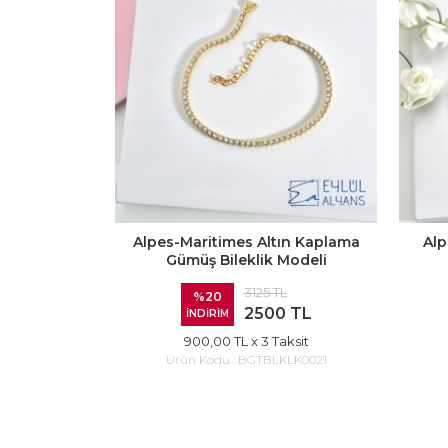
Alpes-Maritimes Altın Kaplama
Alp
Gümüş Bileklik Modeli
3125 TL
%20
2500 TL
İNDİRİM
900,00 TL
x 3 Taksit
Ürün Kodu :
BGTBLKLK0021