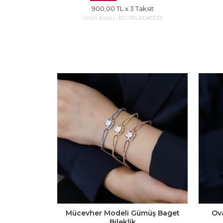
900,00 TL
x 3 Taksit
Ürün Kodu :
BGTBLKLK0013
Mücevher Modeli Gümüş Baget
Ova
Bileklik