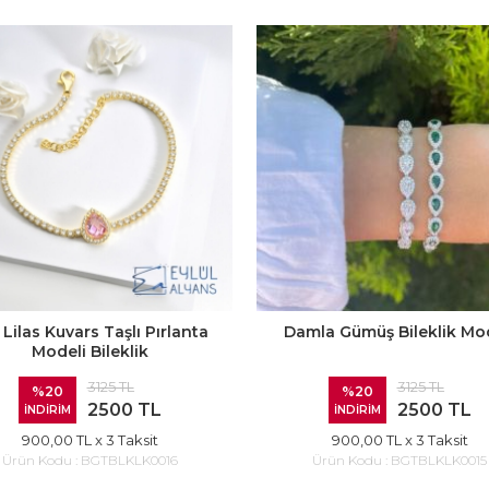
 Lilas Kuvars Taşlı Pırlanta
Damla Gümüş Bileklik Mo
Modeli Bileklik
3125 TL
3125 TL
%20
%20
2500 TL
2500 TL
İNDİRİM
İNDİRİM
900,00 TL
x 3 Taksit
900,00 TL
x 3 Taksit
Ürün Kodu :
BGTBLKLK0016
Ürün Kodu :
BGTBLKLK0015