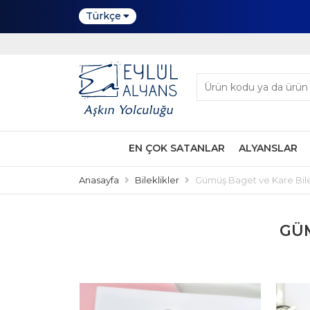
Türkçe
EN ÇOK SATANLAR
ALYANSLAR
Anasayfa
Bileklikler
Gümüş Baget ve Kare Bile
GÜM