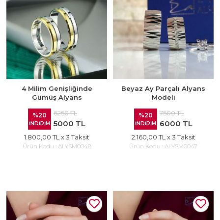
4 Milim Genişliğinde
Beyaz Ay Parçalı Alyans
Gümüş Alyans
Modeli
6250 TL
7500 TL
%20
%20
5000 TL
6000 TL
İNDİRİM
İNDİRİM
1.800,00 TL
x 3 Taksit
2.160,00 TL
x 3 Taksit
Ürün Kodu :
ALYSM0048
Ürün Kodu :
ALYSM0047