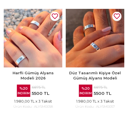
Harfli Gümüş Alyans
Düz Tasarımlı Kişiye Özel
Modeli 2026
Gümüş Alyans Modeli
6875 TL
6875 TL
%20
%20
5500 TL
5500 TL
İNDİRİM
İNDİRİM
1.980,00 TL
x 3 Taksit
1.980,00 TL
x 3 Taksit
Ürün Kodu :
ALYSM0058
Ürün Kodu :
ALYSM0057