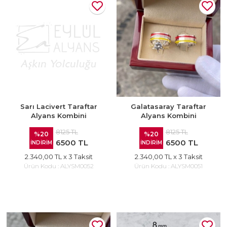
Sarı Lacivert Taraftar
Galatasaray Taraftar
Alyans Kombini
Alyans Kombini
8125 TL
8125 TL
%20
%20
6500 TL
6500 TL
İNDİRİM
İNDİRİM
2.340,00 TL
x 3 Taksit
2.340,00 TL
x 3 Taksit
Ürün Kodu :
ALYSM0052
Ürün Kodu :
ALYSM0051