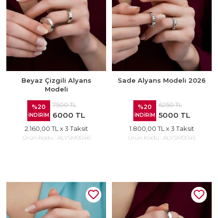
Beyaz Çizgili Alyans
Sade Alyans Modeli 2026
Modeli
7500 TL
6250 TL
%20
%20
6000 TL
5000 TL
İNDİRİM
İNDİRİM
2.160,00 TL
x 3 Taksit
1.800,00 TL
x 3 Taksit
Ürün Kodu :
ALYSM0046
Ürün Kodu :
ALYSM0045