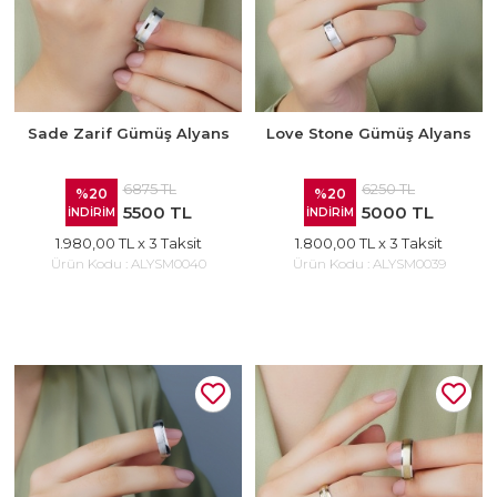
Sade Zarif Gümüş Alyans
Love Stone Gümüş Alyans
6875 TL
6250 TL
%20
%20
5500 TL
5000 TL
İNDİRİM
İNDİRİM
1.980,00 TL
x 3 Taksit
1.800,00 TL
x 3 Taksit
Ürün Kodu :
ALYSM0040
Ürün Kodu :
ALYSM0039