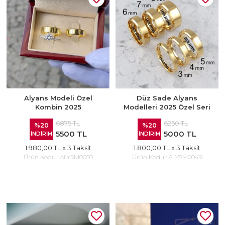
Alyans Modeli Özel
Düz Sade Alyans
Kombin 2025
Modelleri 2025 Özel Seri
6875 TL
6250 TL
%20
%20
5500 TL
5000 TL
İNDİRİM
İNDİRİM
1.980,00 TL
x 3 Taksit
1.800,00 TL
x 3 Taksit
Ürün Kodu :
ALYSM0050
Ürün Kodu :
ALYSM0049