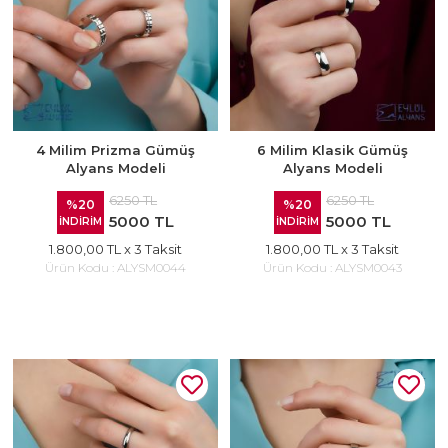
4 Milim Prizma Gümüş
6 Milim Klasik Gümüş
Alyans Modeli
Alyans Modeli
6250 TL
6250 TL
%20
%20
5000 TL
5000 TL
İNDİRİM
İNDİRİM
1.800,00 TL
x 3 Taksit
1.800,00 TL
x 3 Taksit
Ürün Kodu :
ALYSM0044
Ürün Kodu :
ALYSM0043