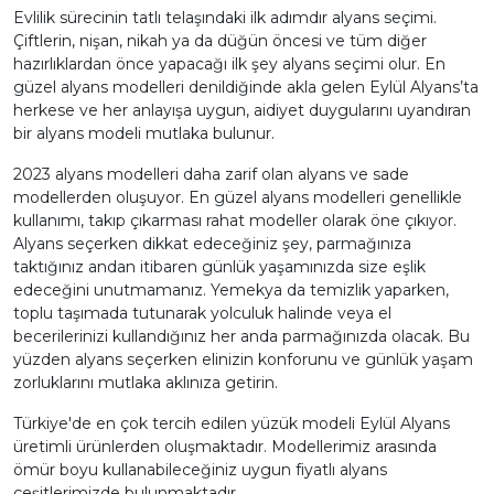
Evlilik sürecinin tatlı telaşındaki ilk adımdır alyans seçimi.
Çiftlerin, nişan, nikah ya da düğün öncesi ve tüm diğer
hazırlıklardan önce yapacağı ilk şey alyans seçimi olur.
En
güzel alyans modelleri
denildiğinde akla gelen Eylül Alyans’ta
herkese ve her anlayışa uygun, aidiyet duygularını uyandıran
bir alyans modeli mutlaka bulunur.
2023 alyans modelleri
daha zarif olan alyans ve sade
modellerden oluşuyor. En güzel alyans modelleri genellikle
kullanımı, takıp çıkarması rahat modeller olarak öne çıkıyor.
Alyans seçerken dikkat edeceğiniz şey, parmağınıza
taktığınız andan itibaren günlük yaşamınızda size eşlik
edeceğini unutmamanız. Yemekya da temizlik yaparken,
toplu taşımada tutunarak yolculuk halinde veya el
becerilerinizi kullandığınız her anda parmağınızda olacak. Bu
yüzden alyans seçerken elinizin konforunu ve günlük yaşam
zorluklarını mutlaka aklınıza getirin.
Türkiye'de en çok tercih edilen yüzük modeli Eylül Alyans
üretimli ürünlerden oluşmaktadır. Modellerimiz arasında
ömür boyu kullanabileceğiniz uygun fiyatlı alyans
çeşitlerimizde bulunmaktadır.