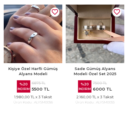
Kişiye Özel Harfli Gümüş
Sade Gümüş Alyans
Alyans Modeli
Modeli Özel Set 2025
6875 TL
7500 TL
%20
%20
5500 TL
6000 TL
İNDİRİM
İNDİRİM
1.980,00 TL
x 3 Taksit
2.160,00 TL
x 3 Taksit
Ürün Kodu :
ALYSM0056
Ürün Kodu :
ALYSM0055