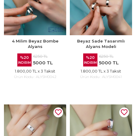
4 Milim Beyaz Bombe
Beyaz Sade Tasarımlı
Alyans
Alyans Modeli
6250 TL
6250 TL
%20
%20
5000 TL
5000 TL
İNDİRİM
İNDİRİM
1.800,00 TL
x 3 Taksit
1.800,00 TL
x 3 Taksit
Ürün Kodu :
ALYSM0042
Ürün Kodu :
ALYSM0041