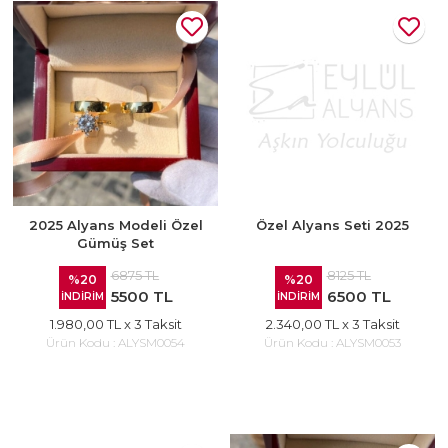
2025 Alyans Modeli Özel
Özel Alyans Seti 2025
Gümüş Set
6875 TL
8125 TL
%20
%20
5500 TL
6500 TL
İNDİRİM
İNDİRİM
1.980,00 TL
x 3 Taksit
2.340,00 TL
x 3 Taksit
Ürün Kodu :
ALYSM0054
Ürün Kodu :
ALYSM0053