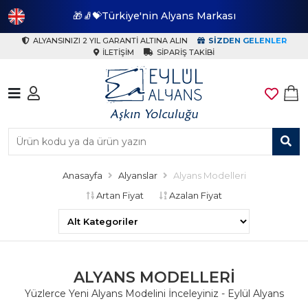
🎁🧦💝Türkiye'nin Alyans Markası
🎁
ALYANSINIZI 2 YIL GARANTI ALTINA ALIN
SIZDEN GELENLER
İLETIŞIM
SIPARIŞ TAKIBI
Anasayfa
Alyanslar
Alyans Modelleri
Artan Fiyat
Azalan Fiyat
ALYANS MODELLERI
Yüzlerce Yeni Alyans Modelini İnceleyiniz - Eylül Alyans