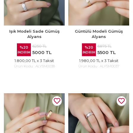
Işık Modeli Sade Gümüş
Güntülü Modeli Gümüş
Alyans
Alyans
6250 TL
6875 TL
%20
%20
5000 TL
5500 TL
İNDİRİM
İNDİRİM
1.800,00 TL
x 3 Taksit
1.980,00 TL
x 3 Taksit
Ürün Kodu :
ALYSM0038
Ürün Kodu :
ALYSM0037