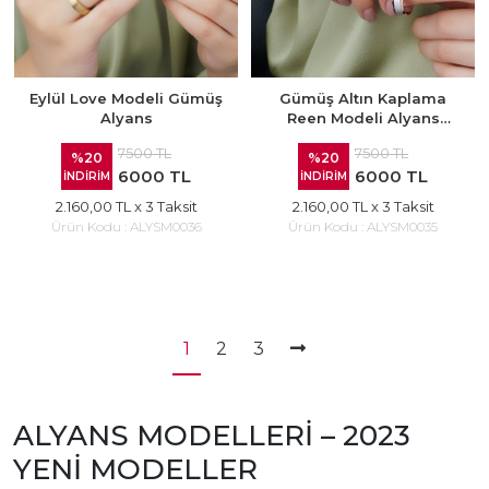
Eylül Love Modeli Gümüş
Gümüş Altın Kaplama
Alyans
Reen Modeli Alyans
Yüzük
7500 TL
7500 TL
%20
%20
6000 TL
6000 TL
İNDİRİM
İNDİRİM
2.160,00 TL
x 3 Taksit
2.160,00 TL
x 3 Taksit
Ürün Kodu :
ALYSM0036
Ürün Kodu :
ALYSM0035
1
2
3
ALYANS MODELLERİ – 2023
YENİ MODELLER