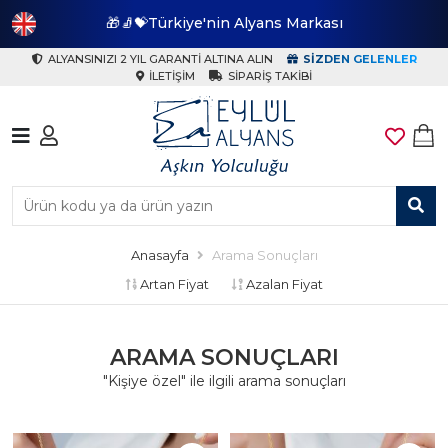
🎁🧦💝Türkiye'nin Alyans Markası
🎁
ALYANSINIZI 2 YIL GARANTI ALTINA ALIN
SIZDEN GELENLER
İLETIŞIM
SIPARIŞ TAKIBI
Anasayfa
Arama Sonuçları
Artan Fiyat
Azalan Fiyat
ARAMA SONUÇLARI
"Kişiye özel" ile ilgili arama sonuçları