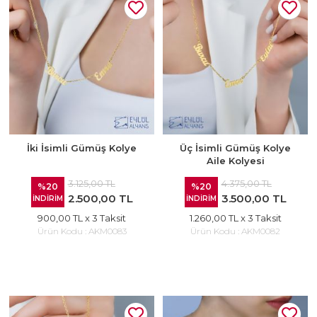
İki İsimli Gümüş Kolye
Üç İsimli Gümüş Kolye
Aile Kolyesi
3.125,00 TL
4.375,00 TL
%20
%20
2.500,00 TL
3.500,00 TL
İNDİRİM
İNDİRİM
900,00 TL
x 3 Taksit
1.260,00 TL
x 3 Taksit
Ürün Kodu :
AKM0083
Ürün Kodu :
AKM0082