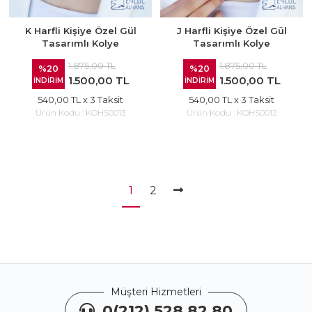
K Harfli Kişiye Özel Gül
J Harfli Kişiye Özel Gül
Tasarımlı Kolye
Tasarımlı Kolye
1.875,00 TL
1.875,00 TL
%20
%20
1.500,00 TL
1.500,00 TL
İNDİRİM
İNDİRİM
540,00 TL
x 3 Taksit
540,00 TL
x 3 Taksit
Ürün Kodu :
KOHS0013
Ürün Kodu :
KOHS0012
1
2
Müşteri Hizmetleri
0(212) 528 82 80