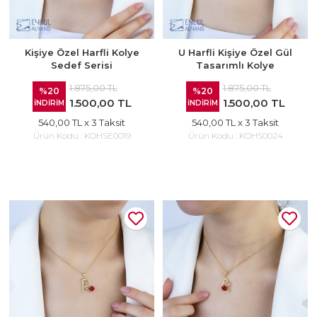
Kişiye Özel Harfli Kolye
U Harfli Kişiye Özel Gül
Sedef Serisi
Tasarımlı Kolye
1.875,00 TL
1.875,00 TL
%20
%20
1.500,00 TL
1.500,00 TL
İNDİRİM
İNDİRİM
540,00 TL
x 3 Taksit
540,00 TL
x 3 Taksit
Ürün Kodu :
KOHSE0019
Ürün Kodu :
KOHS0024