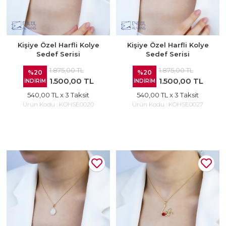
Kişiye Özel Harfli Kolye
Kişiye Özel Harfli Kolye
Sedef Serisi
Sedef Serisi
1.875,00 TL
1.875,00 TL
%20
%20
1.500,00 TL
1.500,00 TL
İNDİRİM
İNDİRİM
540,00 TL
x 3 Taksit
540,00 TL
x 3 Taksit
Ürün Kodu :
KOHSE0020
Ürün Kodu :
KOHSE0027