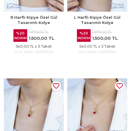
R Harfli Kişiye Özel Gül
L Harfli Kişiye Özel Gül
Tasarımlı Kolye
Tasarımlı Kolye
1.875,00 TL
1.875,00 TL
%20
%20
1.500,00 TL
1.500,00 TL
İNDİRİM
İNDİRİM
540,00 TL
x 3 Taksit
540,00 TL
x 3 Taksit
Ürün Kodu :
KOHS0020
Ürün Kodu :
KOHS0014