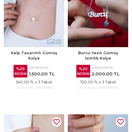
Kalp Tasarımlı Gümüş
Burcu Yazılı Gümüş
Kolye
İsimlik Kolye
1.875,00 TL
2.500,00 TL
%20
%20
1.500,00 TL
2.000,00 TL
İNDİRİM
İNDİRİM
540,00 TL
x 3 Taksit
720,00 TL
x 3 Taksit
Ürün Kodu :
AKM0063
Ürün Kodu :
IKMNB0016