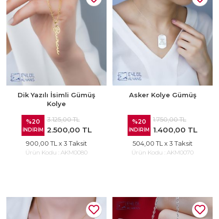
Dik Yazılı İsimli Gümüş
Asker Kolye Gümüş
Kolye
3.125,00 TL
1.750,00 TL
%20
%20
2.500,00 TL
1.400,00 TL
İNDİRİM
İNDİRİM
900,00 TL
x 3 Taksit
504,00 TL
x 3 Taksit
Ürün Kodu :
AKM0080
Ürün Kodu :
AKM0070