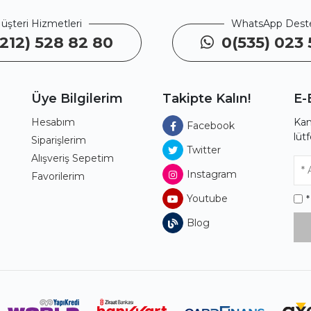
üşteri Hizmetleri
WhatsApp Dest
212) 528 82 80
0(535) 023 
Üye Bilgilerim
Takipte Kalın!
E-
Hesabım
Kam
Facebook
lüt
ı
Siparişlerim
Twitter
Alışveriş Sepetim
Instagram
Favorilerim
Youtube
Blog