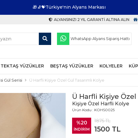
🎁🧦💝Türkiye'nin Alyans Markası
ALYANSINIZI 2 YIL GARANTI ALTINA ALIN
WhatsApp Alyans Sipariş Hattı
TEKTAŞ YÜZÜKLER
BEŞTAŞ YÜZÜKLER
KOLYELER
KÜP
si Gül Serisi
Ü Harfli Kişiye Özel Gül Tasarımlı Kolye
Ü Harfli Kişiye Özel
Kişiye Özel Harfli Kolye
Ürün Kodu : KOHS0025
1875
TL
%20
1500
TL
İNDİRİM