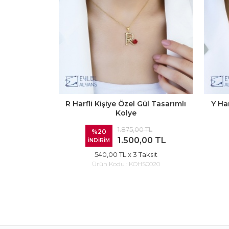
R Harfli Kişiye Özel Gül Tasarımlı
Y Har
Kolye
1.875,00 TL
%20
1.500,00 TL
İNDİRİM
540,00 TL
x 3 Taksit
Ürün Kodu :
KOHS0020