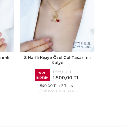
rımlı
S Harfli Kişiye Özel Gül Tasarımlı
B Harfli Ki
Kolye
1.875,00 TL
%20
%20
1.500,00 TL
İNDİRİM
İNDİR
540,00 TL
x 3 Taksit
540
Ürün Kodu :
KOHS0021
Ürün