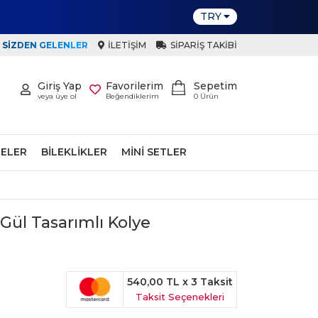
TRY
SIZDEN GELENLER
İLETIŞIM
SIPARIŞ TAKIBI
Giriş Yap
Favorilerim
Sepetim
veya üye ol
Beğendiklerim
0
Ürün
ELER
BILEKLIKLER
MINI SETLER
 Gül Tasarımlı Kolye
540,00 TL
x 3 Taksit
Taksit Seçenekleri