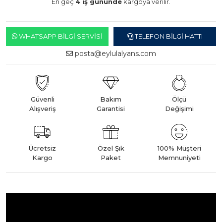
En geç
4 iş gününde
kargoya verilir.
WHATSAPP BILGI SERVISI
TELEFON BILGI HATTI
posta@eylulalyans.com
Güvenli
Bakım
Ölçü
Alışveriş
Garantisi
Değişimi
Ücretsiz
Özel Şık
100% Müşteri
Kargo
Paket
Memnuniyeti