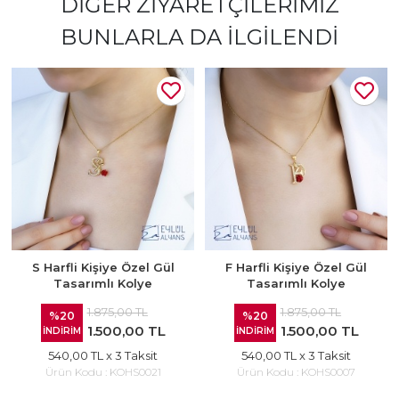
DIĞER ZIYARETÇILERIMIZ
BUNLARLA DA İLGILENDI
S Harfli Kişiye Özel Gül
F Harfli Kişiye Özel Gül
Tasarımlı Kolye
Tasarımlı Kolye
1.875,00 TL
1.875,00 TL
%20
%20
1.500,00 TL
1.500,00 TL
İNDİRİM
İNDİRİM
540,00 TL
x 3 Taksit
540,00 TL
x 3 Taksit
Ürün Kodu :
KOHS0021
Ürün Kodu :
KOHS0007