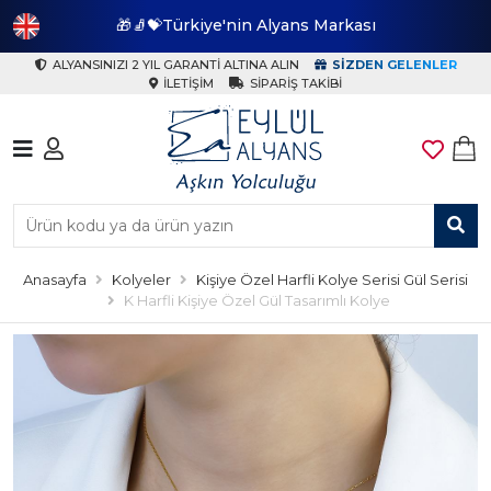
🎁🧦💝Türkiye'nin Alyans Markası
🎁
ALYANSINIZI 2 YIL GARANTI ALTINA ALIN
SIZDEN GELENLER
İLETIŞIM
SIPARIŞ TAKIBI
Anasayfa
Kolyeler
Kişiye Özel Harfli Kolye Serisi Gül Serisi
K Harfli Kişiye Özel Gül Tasarımlı Kolye