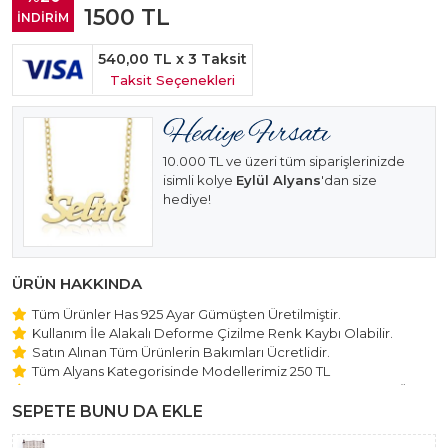
1500
TL
İNDİRİM
540,00 TL
x 3 Taksit
Taksit Seçenekleri
10.000 TL ve üzeri tüm siparişlerinizde
isimli kolye
Eylül Alyans
'dan size
hediye!
ÜRÜN HAKKINDA
Tüm Ürünler Has 925 Ayar Gümüşten Üretilmiştir.
Kullanım İle Alakalı Deforme Çizilme Renk Kaybı Olabilir.
Satın Alınan Tüm Ürünlerin Bakımları Ücretlidir.
Tüm Alyans Kategorisinde Modellerimiz 250 TL
Beştaş Tektaş Kolye ve Bileklik Modellerimiz 150 TL Sabit Ücret
ile Hareket Edilmektedir.
SEPETE BUNU DA EKLE