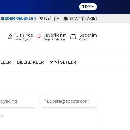
TRY
SIZDEN GELENLER
İLETIŞIM
SIPARIŞ TAKIBI
Giriş Yap
Favorilerim
Sepetim
veya üye ol
Beğendiklerim
0
Ürün
ELER
BILEKLIKLER
MINI SETLER