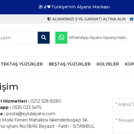
🎁🧦💝Türkiye'nin Alyans Markası
ALYANSINIZI 2 YIL GARANTI ALTINA ALIN
WhatsApp Alyans Sipariş Hattı
TEKTAŞ YÜZÜKLER
BEŞTAŞ YÜZÜKLER
KOLYELER
KÜP
tişim
i Hizmetleri :
0212 528 8280
app :
0535 023 5475
a :
posta@eylulalyans.com
:
Molla Feneri Mahallesi İskenderboğazı Sk.
iz işhanı No:18/45 Beyazıt - Fatih - İSTANBUL