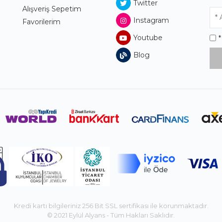
Twitter
Alışveriş Sepetim
Instagram
Favorilerim
Youtube
Blog
Kredi kartı bilgileriniz 256 Bit SSL sertifikası ile korunmaktadır.
© 2021 Eylül Alyans - Tüm Hakları Saklıdır.