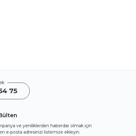
ek
54 75
Bülten
panya ve yeniliklerden haberdar olmak için
fen e-posta adresinizi listemize ekleyin.