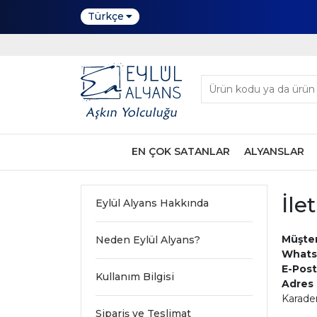
Türkçe
EN ÇOK SATANLAR
ALYANSLAR
İle
Eylül Alyans Hakkında
Müşter
Neden Eylül Alyans?
Whats
E-Post
Kullanım Bilgisi
Adres 
Karaden
Sipariş ve Teslimat