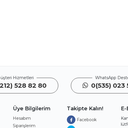
üşteri Hizmetleri
WhatsApp Dest
212) 528 82 80
0(535) 023 
Üye Bilgilerim
Takipte Kalın!
E-
Hesabım
Kam
Facebook
lüt
ı
Siparişlerim