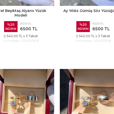
el Beşiktaş Alyans Yüzük
Ay Yıldız Gümüş Söz Yüzüğü
Modeli
8125 TL
8125 TL
%20
%20
6500 TL
6500 TL
İNDİRİM
İNDİRİM
2.340,00 TL
x 3 Taksit
2.340,00 TL
x 3 Taksit
Ürün Kodu :
SZYZG0079
Ürün Kodu :
SZYZG0078