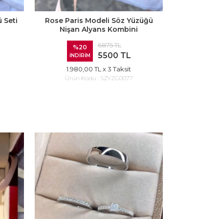
 Seti
Rose Paris Modeli Söz Yüzüğü
Nişan Alyans Kombini
6875 TL
%20
5500 TL
İNDİRİM
1.980,00 TL
x 3 Taksit
Ürün Kodu :
SZYZG0077