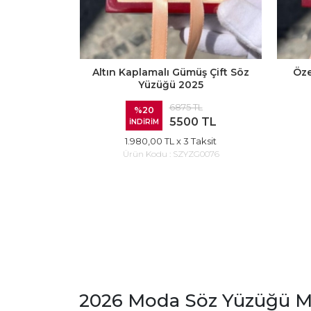
Altın Kaplamalı Gümüş Çift Söz
Öze
Yüzüğü 2025
6875 TL
%20
5500 TL
İNDİRİM
1.980,00 TL
x 3 Taksit
Ürün Kodu :
SZYZG0076
2026 Moda Söz Yüzüğü Mo