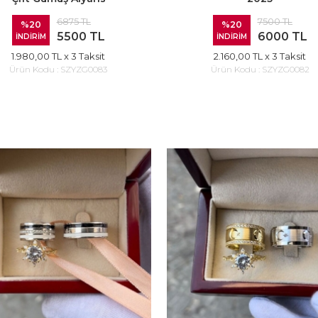
6875 TL
7500 TL
%20
%20
5500 TL
6000 TL
İNDİRİM
İNDİRİM
1.980,00 TL
x 3 Taksit
2.160,00 TL
x 3 Taksit
Ürün Kodu :
SZYZG0083
Ürün Kodu :
SZYZG0082