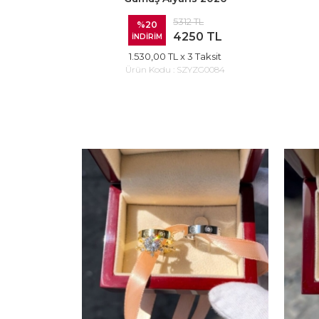
5312 TL
%20
4250 TL
İNDİRİM
1.530,00 TL
x 3 Taksit
Ürün Kodu :
SZYZG0084