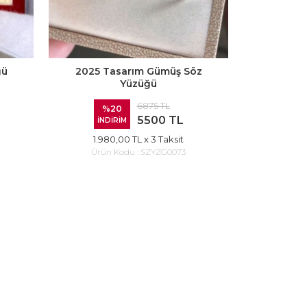
ğü
2025 Tasarım Gümüş Söz
Yüzüğü
6875 TL
%20
5500 TL
İNDİRİM
1.980,00 TL
x 3 Taksit
Ürün Kodu :
SZYZG0073