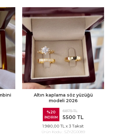
mbini
Altın kaplama söz yüzüğü
modeli 2026
6875 TL
%20
5500 TL
İNDİRİM
1.980,00 TL
x 3 Taksit
Ürün Kodu :
SZYZG0089