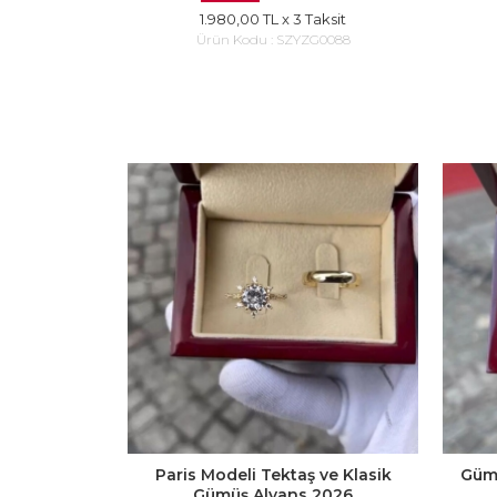
1.980,00 TL
x 3 Taksit
Ürün Kodu :
SZYZG0088
Paris Modeli Tektaş ve Klasik
Gümü
Gümüş Alyans 2026