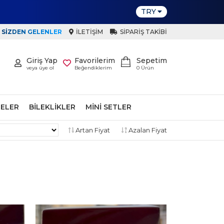
TRY
SIZDEN GELENLER
İLETIŞIM
SIPARIŞ TAKIBI
Giriş Yap
Favorilerim
Sepetim
veya üye ol
Beğendiklerim
0
Ürün
ELER
BILEKLIKLER
MINI SETLER
Artan Fiyat
Azalan Fiyat