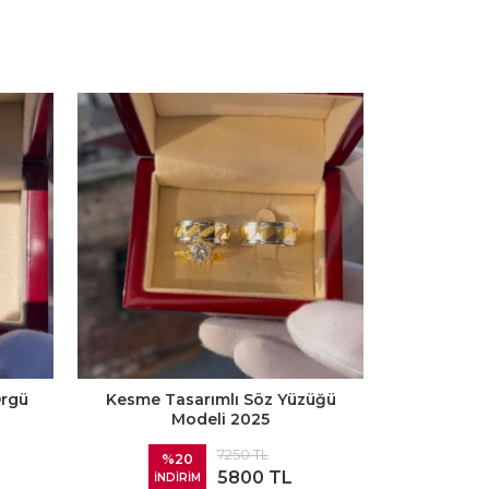
Örgü
Kesme Tasarımlı Söz Yüzüğü
Modeli 2025
7250 TL
%20
5800 TL
İNDİRİM