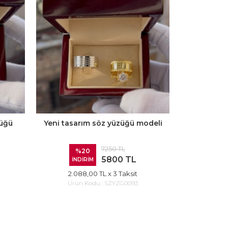
züğü
Yeni tasarım söz yüzüğü modeli
7250 TL
%20
5800 TL
İNDİRİM
2.088,00 TL
x 3 Taksit
Ürün Kodu :
SZYZG0093