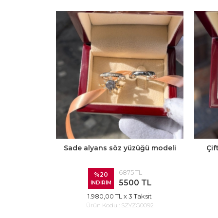
Sade alyans söz yüzüğü modeli
Çif
6875 TL
%20
5500 TL
İNDİRİM
1.980,00 TL
x 3 Taksit
Ürün Kodu :
SZYZG0092