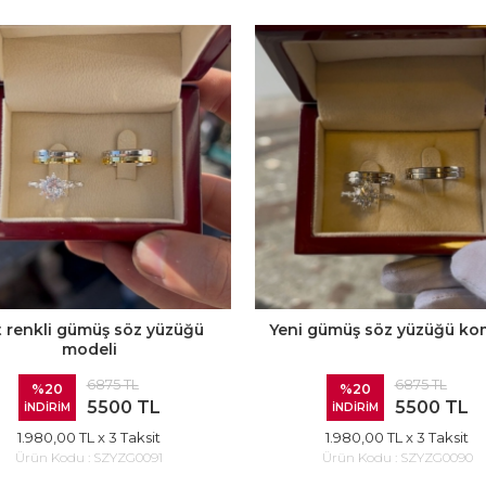
t renkli gümüş söz yüzüğü
Yeni gümüş söz yüzüğü ko
modeli
6875 TL
6875 TL
%20
%20
5500 TL
5500 TL
İNDİRİM
İNDİRİM
1.980,00 TL
x 3 Taksit
1.980,00 TL
x 3 Taksit
Ürün Kodu :
SZYZG0091
Ürün Kodu :
SZYZG0090