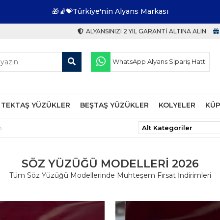
🎁🧦💝Türkiye'nin Alyans Markası
ALYANSINIZI 2 YIL GARANTI ALTINA ALIN
WhatsApp Alyans Sipariş Hattı
TEKTAŞ YÜZÜKLER
BEŞTAŞ YÜZÜKLER
KOLYELER
KÜP
6
SÖZ YÜZÜĞÜ MODELLERI 2026
Tüm Söz Yüzüğü Modellerinde Muhteşem Fırsat İndirimleri