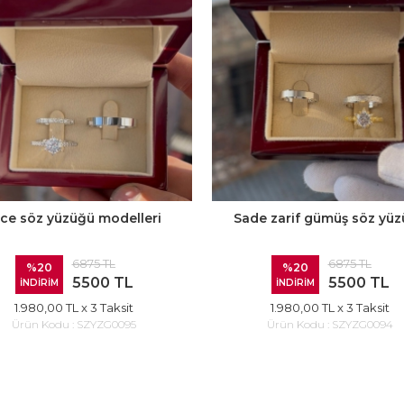
nce söz yüzüğü modelleri
Sade zarif gümüş söz yü
6875 TL
6875 TL
%20
%20
5500 TL
5500 TL
İNDİRİM
İNDİRİM
1.980,00 TL
x 3 Taksit
1.980,00 TL
x 3 Taksit
Ürün Kodu :
SZYZG0095
Ürün Kodu :
SZYZG0094