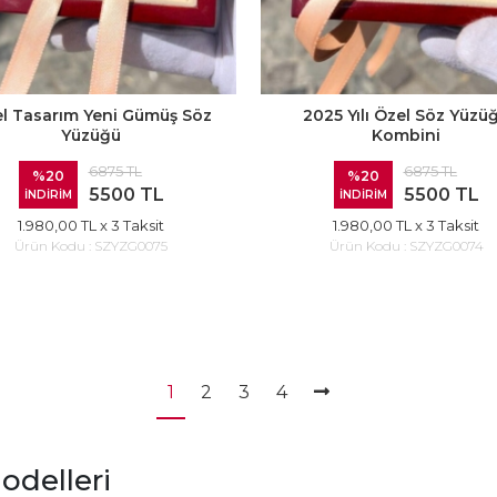
l Tasarım Yeni Gümüş Söz
2025 Yılı Özel Söz Yüzü
Yüzüğü
Kombini
6875 TL
6875 TL
%20
%20
5500 TL
5500 TL
İNDİRİM
İNDİRİM
1.980,00 TL
x 3 Taksit
1.980,00 TL
x 3 Taksit
Ürün Kodu :
SZYZG0075
Ürün Kodu :
SZYZG0074
1
2
3
4
delleri