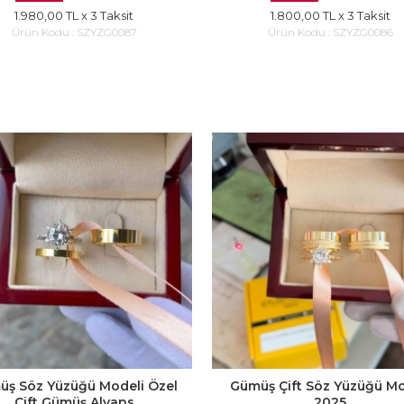
1.980,00 TL
x 3 Taksit
1.800,00 TL
x 3 Taksit
Ürün Kodu :
SZYZG0087
Ürün Kodu :
SZYZG0086
ş Söz Yüzüğü Modeli Özel
Gümüş Çift Söz Yüzüğü Mo
Çift Gümüş Alyans
2025