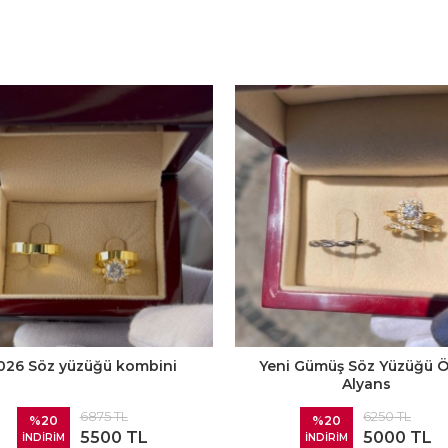
026 Söz yüzüğü kombini
Yeni Gümüş Söz Yüzüğü 
Alyans
6875 TL
6250 TL
%20
%20
5500 TL
5000 TL
İNDİRİM
İNDİRİM