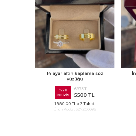
14 ayar altın kaplama söz
İ
yüzüğü
6875 TL
%20
5500 TL
İNDİRİM
1.980,00 TL
x 3 Taksit
Ürün Kodu :
SZYZG0096