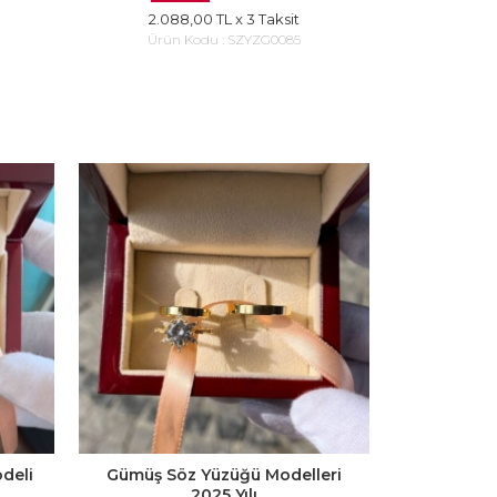
2.088,00 TL
x 3 Taksit
Ürün Kodu :
SZYZG0085
deli
Gümüş Söz Yüzüğü Modelleri
2025 Yılı