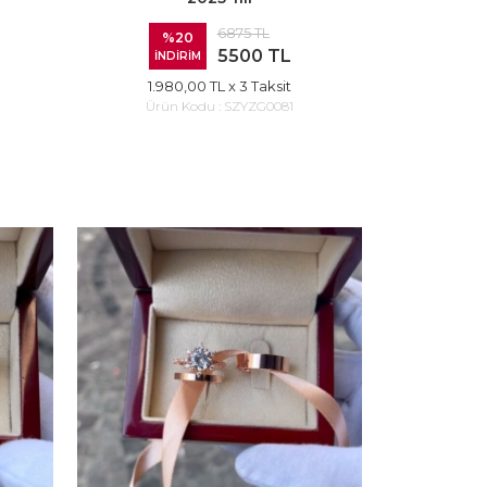
6875 TL
%20
5500 TL
İNDİRİM
1.980,00 TL
x 3 Taksit
Ürün Kodu :
SZYZG0081