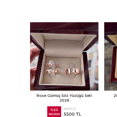
Rose Gümüş Söz Yüzüğü Seti
2
2026
6875 TL
%20
5500 TL
İNDİRİM