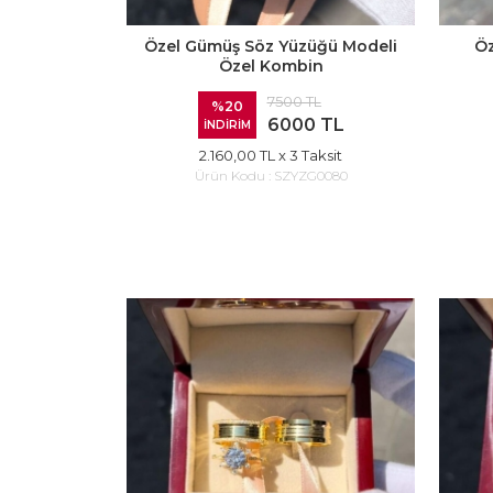
Özel Gümüş Söz Yüzüğü Modeli
Öz
Özel Kombin
7500 TL
%20
6000 TL
İNDİRİM
2.160,00 TL
x 3 Taksit
Ürün Kodu :
SZYZG0080