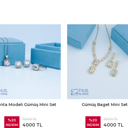
anta Modeli Gümüş Mini Set
Gümüş Baget Mini Set
5000 TL
5000 TL
%20
%20
4000 TL
4000 TL
İNDİRİM
İNDİRİM