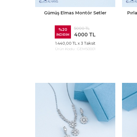
Gümüş Elmas Montör Setler
Pırl
5000 TL
%20
4000 TL
İNDİRİM
1.440,00 TL
x 3 Taksit
Ürün Kodu :
GEMS0001