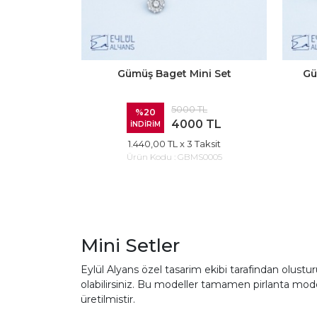
Gümüş Baget Mini Set
Gü
5000 TL
%20
4000 TL
İNDİRİM
1.440,00 TL
x 3 Taksit
Ürün Kodu :
GBMS0005
Mini Setler
Eylül Alyans özel tasarim ekibi tarafindan olustu
olabilirsiniz. Bu modeller tamamen pirlanta mode
üretilmistir.