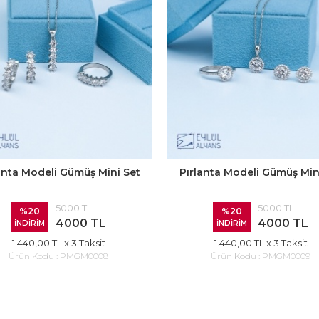
anta Modeli Gümüş Mini Set
Pırlanta Modeli Gümüş Min
5000 TL
5000 TL
%20
%20
4000 TL
4000 TL
İNDİRİM
İNDİRİM
1.440,00 TL
x 3 Taksit
1.440,00 TL
x 3 Taksit
Ürün Kodu :
PMGM0008
Ürün Kodu :
PMGM0009