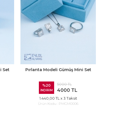
i Set
Pırlanta Modeli Gümüş Mini Set
5000 TL
%20
4000 TL
İNDİRİM
1.440,00 TL
x 3 Taksit
Ürün Kodu :
PMGM0006