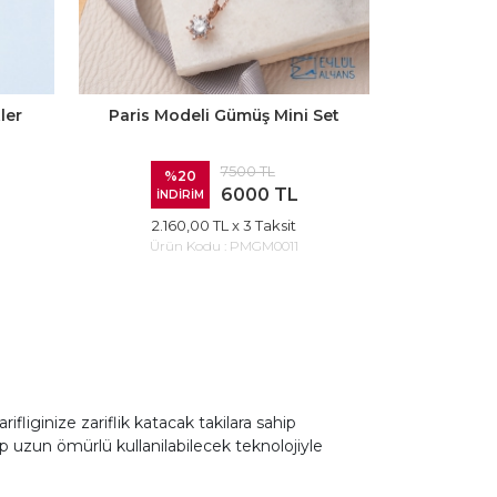
ler
Paris Modeli Gümüş Mini Set
7500 TL
%20
6000 TL
İNDİRİM
2.160,00 TL
x 3 Taksit
Ürün Kodu :
PMGM0011
arifliginize zariflik katacak takilara sahip
p uzun ömürlü kullanilabilecek teknolojiyle