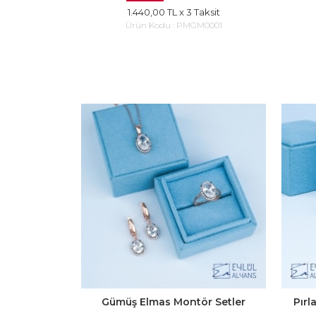
1.440,00 TL
x 3 Taksit
Ürün Kodu :
PMGM0001
Gümüş Elmas Montör Setler
Pırl