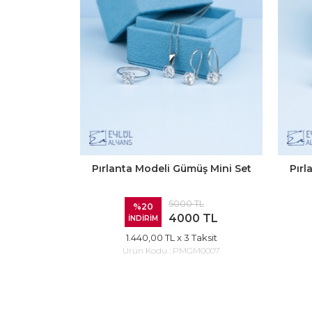
Pırlanta Modeli Gümüş Mini Set
Pırl
5000 TL
%20
4000 TL
İNDİRİM
1.440,00 TL
x 3 Taksit
Ürün Kodu :
PMGM0007