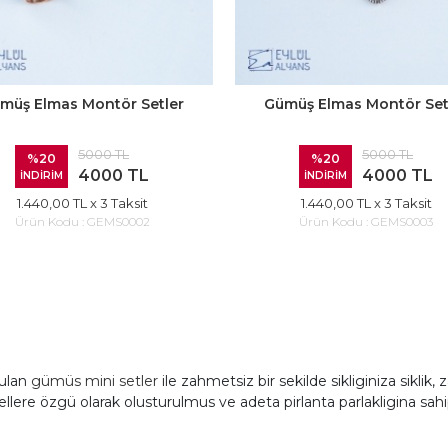
müş Elmas Montör Setler
Gümüş Elmas Montör Set
5000 TL
5000 TL
%20
%20
4000 TL
4000 TL
İNDİRİM
İNDİRİM
1.440,00 TL
x 3 Taksit
1.440,00 TL
x 3 Taksit
Ürün Kodu :
GEMS0002
Ürün Kodu :
GEMS0003
rulan
gümüs mini setler
ile zahmetsiz bir sekilde sikliginiza siklik, z
llere özgü olarak olusturulmus ve adeta pirlanta parlakligina sahi