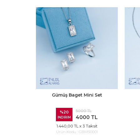
Gümüş Baget Mini Set
5000 TL
%20
4000 TL
İNDİRİM
1.440,00 TL
x 3 Taksit
Ürün Kodu :
GBMS0001