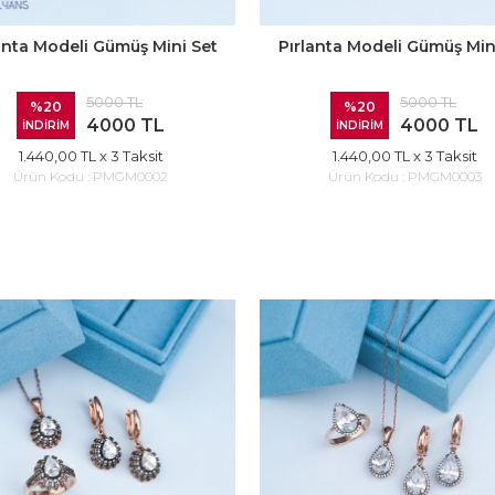
anta Modeli Gümüş Mini Set
Pırlanta Modeli Gümüş Min
5000 TL
5000 TL
%20
%20
4000 TL
4000 TL
İNDİRİM
İNDİRİM
1.440,00 TL
x 3 Taksit
1.440,00 TL
x 3 Taksit
Ürün Kodu :
PMGM0002
Ürün Kodu :
PMGM0003