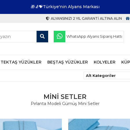
🎁🧦💝Türkiye'nin Alyans Markası
ALYANSINIZI 2 YIL GARANTI ALTINA ALIN
WhatsApp Alyans Sipariş Hattı
TEKTAŞ YÜZÜKLER
BEŞTAŞ YÜZÜKLER
KOLYELER
KÜP
MINI SETLER
Pırlanta Modeli Gümüş Mini Setler