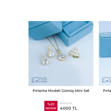
Pırlanta Modeli Gümüş Mini Set
Pırl
5000 TL
%20
4000 TL
İNDİRİM