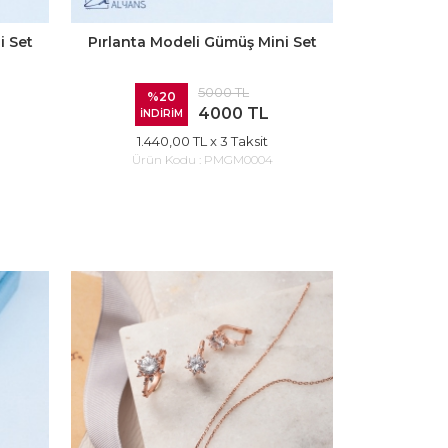
i Set
Pırlanta Modeli Gümüş Mini Set
5000 TL
%20
4000 TL
İNDİRİM
1.440,00 TL
x 3 Taksit
Ürün Kodu :
PMGM0004