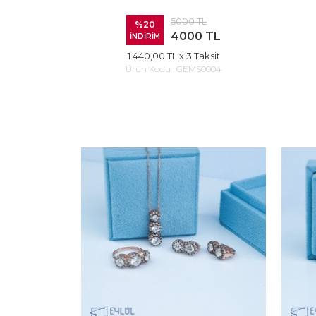
5000 TL
%20
4000 TL
İNDİRİM
1.440,00 TL
x 3 Taksit
Ürün Kodu :
GEMS0004