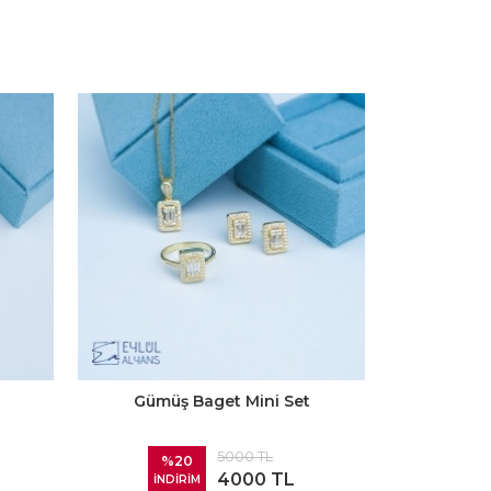
Gümüş Baget Mini Set
5000 TL
%20
4000 TL
İNDİRİM