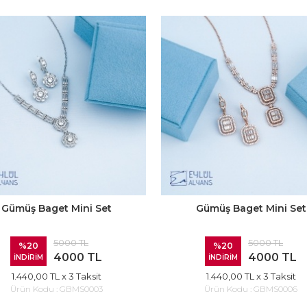
Gümüş Baget Mini Set
Gümüş Baget Mini Set
5000 TL
5000 TL
%20
%20
4000 TL
4000 TL
İNDİRİM
İNDİRİM
1.440,00 TL
x 3 Taksit
1.440,00 TL
x 3 Taksit
Ürün Kodu :
GBMS0003
Ürün Kodu :
GBMS0006