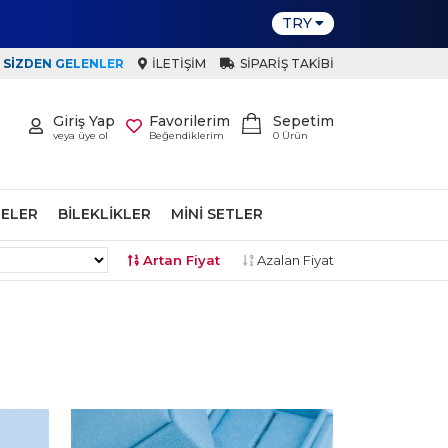
TRY
SIZDEN GELENLER
İLETIŞIM
SIPARIŞ TAKIBI
Giriş Yap
Favorilerim
Sepetim
veya üye ol
Beğendiklerim
0
Ürün
ELER
BILEKLIKLER
MINI SETLER
Artan Fiyat
Azalan Fiyat