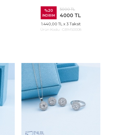
5000 TL
%20
4000 TL
İNDİRİM
1.440,00 TL
x 3 Taksit
Ürün Kodu :
GBMS0008