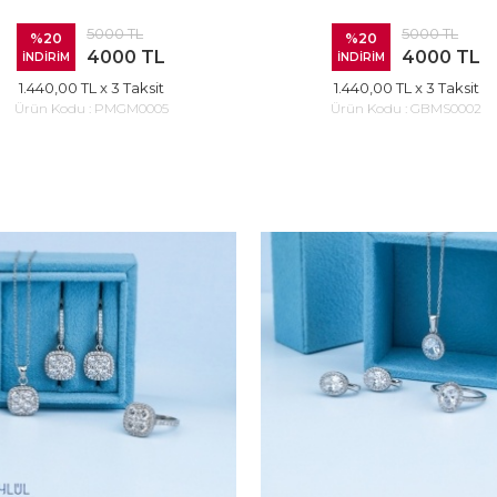
5000 TL
5000 TL
%20
%20
4000 TL
4000 TL
İNDİRİM
İNDİRİM
1.440,00 TL
x 3 Taksit
1.440,00 TL
x 3 Taksit
Ürün Kodu :
PMGM0005
Ürün Kodu :
GBMS0002