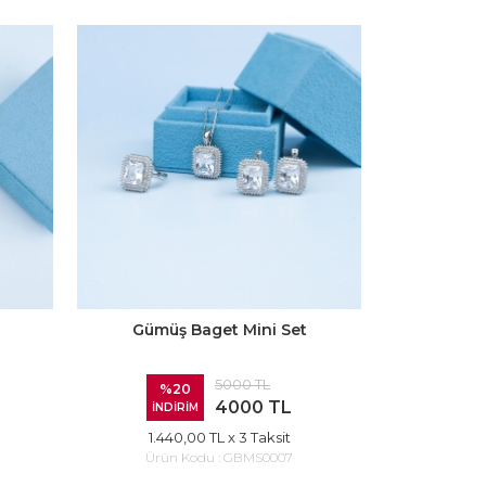
Gümüş Baget Mini Set
5000 TL
%20
4000 TL
İNDİRİM
1.440,00 TL
x 3 Taksit
Ürün Kodu :
GBMS0007