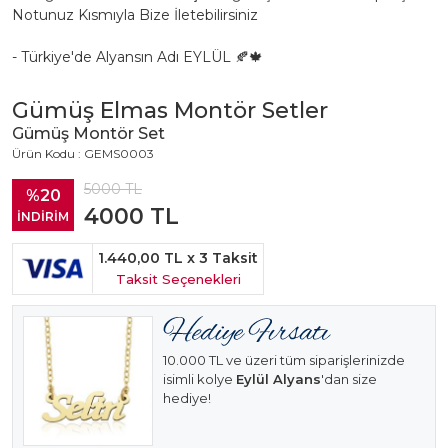
Notunuz Kısmıyla Bize İletebilirsiniz
- Türkiye'de Alyansın Adı EYLÜL 🍂🍁
Gümüş Elmas Montör Setler
Gümüş Montör Set
Ürün Kodu : GEMS0003
5000
TL
%20
4000
TL
İNDİRİM
1.440,00 TL
x 3 Taksit
Taksit Seçenekleri
10.000 TL ve üzeri tüm siparişlerinizde
isimli kolye
Eylül Alyans
'dan size
hediye!