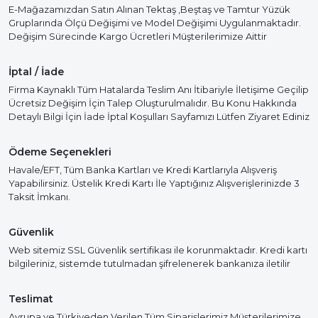
E-Mağazamızdan Satın Alınan Tektaş ,Beştaş ve Tamtur Yüzük
Gruplarında Ölçü Değişimi ve Model Değişimi Uygulanmaktadır.
Değişim Sürecinde Kargo Ücretleri Müşterilerimize Aittir
İptal / İade
Firma Kaynaklı Tüm Hatalarda Teslim Anı İtibariyle İletişime Geçilip
Ücretsiz Değişim İçin Talep Oluşturulmalıdır. Bu Konu Hakkında
Detaylı Bilgi İçin İade İptal Koşulları Sayfamızı Lütfen Ziyaret Ediniz
Ödeme Seçenekleri
Havale/EFT, Tüm Banka Kartları ve Kredi Kartlarıyla Alışveriş
Yapabilirsiniz. Üstelik Kredi Kartı İle Yaptığınız Alışverişlerinizde 3
Taksit İmkanı.
Güvenlik
Web sitemiz SSL Güvenlik sertifikası ile korunmaktadır. Kredi kartı
bilgileriniz, sistemde tutulmadan şifrelenerek bankanıza iletilir
Teslimat
Avrupa ve Türkiyeden Verilen Tüm Siparişlerimiz Müşterilerimize