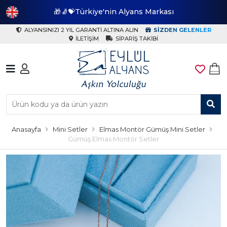
🎁🧦💝Türkiye'nin Alyans Markası
🎁
ALYANSINIZI 2 YIL GARANTI ALTINA ALIN
SIZDEN GELENLER
İLETIŞIM
SIPARIŞ TAKIBI
Anasayfa
Mini Setler
Elmas Montör Gümüş Mini Setler
Gümüş Elmas Montör Setler