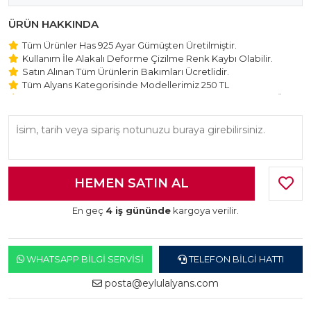
ÜRÜN HAKKINDA
Tüm Ürünler Has 925 Ayar Gümüşten Üretilmiştir.
Kullanım İle Alakalı Deforme Çizilme Renk Kaybı Olabilir.
Satın Alınan Tüm Ürünlerin Bakımları Ücretlidir.
Tüm Alyans Kategorisinde Modellerimiz 250 TL
Beştaş Tektaş Kolye ve Bileklik Modellerimiz 150 TL Sabit Ücret
ile Hareket Edilmektedir.
En geç
4 iş gününde
kargoya verilir.
WHATSAPP BILGI SERVISI
TELEFON BILGI HATTI
posta@eylulalyans.com