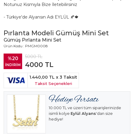
Notunuz Kısmıyla Bize İletebilirsiniz
- Türkiye'de Alyansın Adı EYLÜL 🍂🍁
Pırlanta Modeli Gümüş Mini Set
Gümüş Pırlanta Mini Set
Ürün Kodu : PMGM0008
5000
TL
%20
4000
TL
İNDİRİM
1.440,00 TL
x 3 Taksit
Taksit Seçenekleri
10.000 TL ve üzeri tüm siparişlerinizde
isimli kolye
Eylül Alyans
'dan size
hediye!