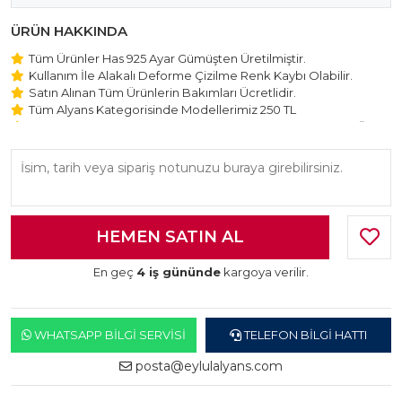
ÜRÜN HAKKINDA
Tüm Ürünler Has 925 Ayar Gümüşten Üretilmiştir.
Kullanım İle Alakalı Deforme Çizilme Renk Kaybı Olabilir.
Satın Alınan Tüm Ürünlerin Bakımları Ücretlidir.
Tüm Alyans Kategorisinde Modellerimiz 250 TL
Beştaş Tektaş Kolye ve Bileklik Modellerimiz 150 TL Sabit Ücret
ile Hareket Edilmektedir.
En geç
4 iş gününde
kargoya verilir.
WHATSAPP BILGI SERVISI
TELEFON BILGI HATTI
posta@eylulalyans.com