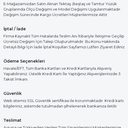
E-Mağazamızdan Satın Alınan Tektaş ,Beştaş ve Tamtur Yüzük
Gruplarında Ölçü Değişimi ve Model Değişimi Uygulanmaktadır.
Değişim Sürecinde Kargo Ücretleri Müşterilerimize Aittir
İptal / İade
Firma Kaynaklı Tüm Hatalarda Teslim Anı İtibariyle İletişime Geçilip
Ücretsiz Değişim İçin Talep Oluşturulmalıdır. Bu Konu Hakkında
Detaylı Bilgi İçin İade İptal Koşulları Sayfamızı Lütfen Ziyaret Ediniz
Ödeme Seçenekleri
Havale/EFT, Tüm Banka Kartları ve Kredi Kartlarıyla Alışveriş
Yapabilirsiniz. Üstelik Kredi Kartı İle Yaptığınız Alışverişlerinizde 3
Taksit İmkanı.
Güvenlik
Web sitemiz SSL Güvenlik sertifikası ile korunmaktadır. Kredi kartı
bilgileriniz, sistemde tutulmadan şifrelenerek bankanıza iletilir
Teslimat
Avrupa ve Türkiyeden Verilen Tüm Siparişlerimiz Müşterilerimize