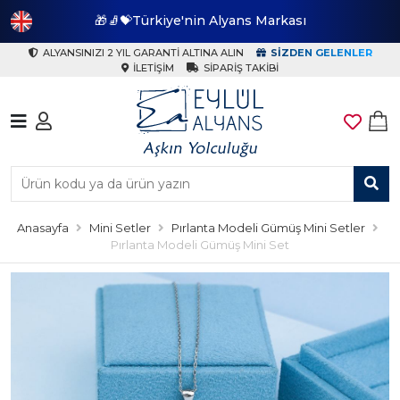
🎁🧦💝Türkiye'nin Alyans Markası
🎁
ALYANSINIZI 2 YIL GARANTI ALTINA ALIN
SIZDEN GELENLER
İLETIŞIM
SIPARIŞ TAKIBI
Anasayfa
Mini Setler
Pırlanta Modeli Gümüş Mini Setler
Pırlanta Modeli Gümüş Mini Set