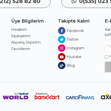
212) 528 82 80
0(535) 023 
Üye Bilgilerim
Takipte Kalın!
E-
Hesabım
Kam
Facebook
lüt
ı
Siparişlerim
Twitter
Alışveriş Sepetim
Instagram
Favorilerim
Youtube
Blog