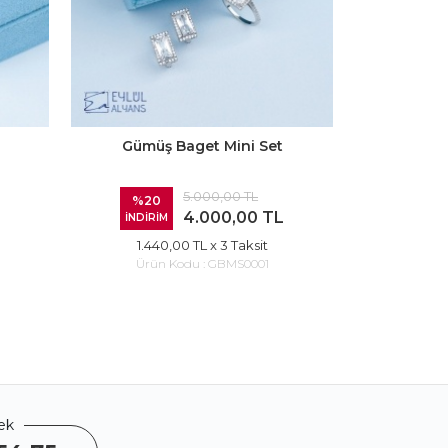
Gümüş Baget Mini Set
Gümüş
5.000,00 TL
%20
%20
4.000,00 TL
İNDİRİM
İNDİRİ
1.440,00 TL
x 3 Taksit
1.44
Ürün Kodu :
GBMS0001
Ürün
ek