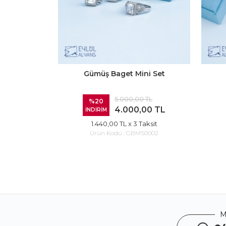
Gümüş Baget Mini Set
5.000,00 TL
%20
4.000,00 TL
İNDİRİM
1.440,00 TL
x 3 Taksit
Ürün Kodu :
GBMS0002
M