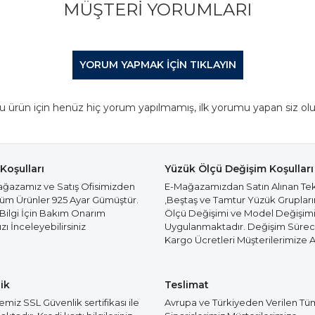
MÜŞTERI YORUMLARI
YORUM YAPMAK IÇIN TIKLAYIN
u ürün için henüz hiç yorum yapılmamış, ilk yorumu yapan siz olu
Koşulları
Yüzük Ölçü Değişim Koşulları
azamız ve Satış Ofisimizden
E-Mağazamızdan Satın Alınan Te
Tüm Ürünler 925 Ayar Gümüştür.
,Beştaş ve Tamtur Yüzük Gruplar
 Bilgi İçin Bakım Onarım
Ölçü Değişimi ve Model Değişim
ı İnceleyebilirsiniz
Uygulanmaktadır. Değişim Süre
Kargo Ücretleri Müşterilerimize Ai
ik
Teslimat
miz SSL Güvenlik sertifikası ile
Avrupa ve Türkiyeden Verilen Tü