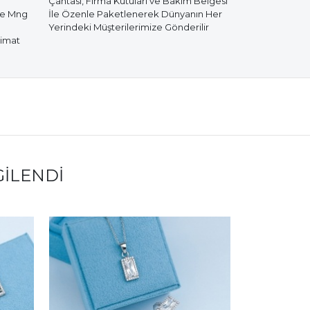
Çantası, Firma Kutuları ve Bakım Belgesi
de Mng
İle Özenle Paketlenerek Dünyanın Her
Yerindeki Müşterilerimize Gönderilir
limat
GILENDI