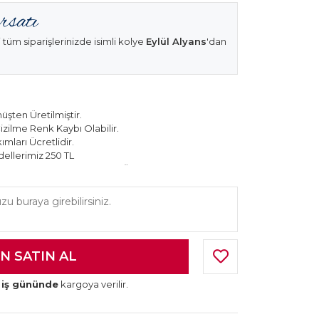
 tüm siparişlerinizde isimli kolye
Eylül Alyans
'dan
şten Üretilmiştir.
izilme Renk Kaybı Olabilir.
mları Ücretlidir.
ellerimiz 250 TL
k Modellerimiz 150 TL Sabit Ücret ile Hareket
 iş gününde
kargoya verilir.