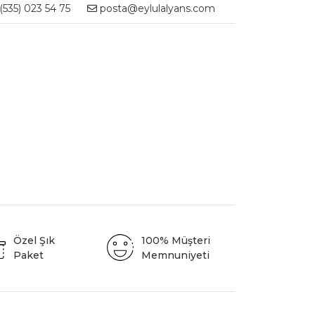
535) 023 54 75
posta@eylulalyans.com
Özel Şık
100% Müşteri
Paket
Memnuniyeti