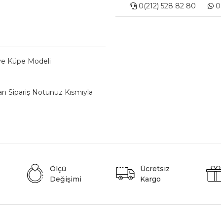
0(212) 528 82 80
0(
 ve Küpe Modeli
lan Sipariş Notunuz Kısmıyla
Ölçü
Ücretsiz
Değişimi
Kargo