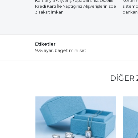
Kartlarıyla Alışveriş Yapabilirsiniz. Üstelik
korunmak
Kredi Kartı İle Yaptığınız Alışverişlerinizde
sistemd
3 Taksit İmkanı.
bankanız
Etiketler
925 ayar
,
baget mini set
DIĞER 