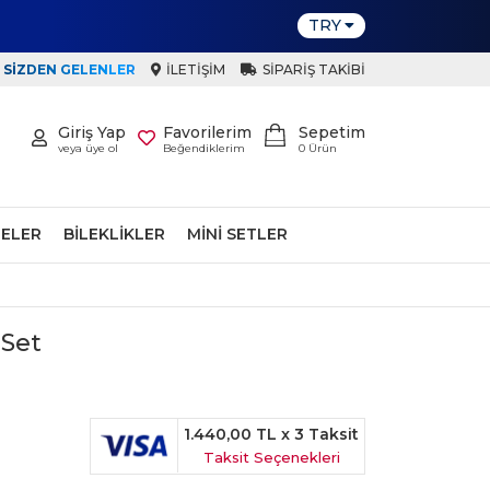
TRY
SIZDEN GELENLER
İLETIŞIM
SIPARIŞ TAKIBI
Giriş Yap
Favorilerim
Sepetim
veya üye ol
Beğendiklerim
0
Ürün
ELER
BILEKLIKLER
MINI SETLER
 Set
1.440,00 TL
x 3 Taksit
Taksit Seçenekleri