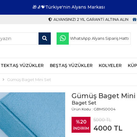
🎁🧦💝Türkiye'nin Alyans Markası
ALYANSINIZI 2 YIL GARANTI ALTINA ALIN
WhatsApp Alyans Sipariş Hattı
TEKTAŞ YÜZÜKLER
BEŞTAŞ YÜZÜKLER
KOLYELER
KÜP
Gümüş Baget Mini Set
Gümüş Baget Mini
Baget Set
Ürün Kodu : GBMS0004
5000
TL
%20
4000
TL
İNDİRİM