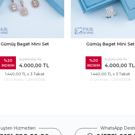
Gümüş Baget Mini Set
Gümüş Baget Mini Set
5.000,00 TL
5.000,00 TL
%20
%20
4.000,00 TL
4.000,00 TL
İNDİRİM
İNDİRİM
1.440,00 TL
x 3 Taksit
1.440,00 TL
x 3 Taksit
Ürün Kodu :
GBMS0006
Ürün Kodu :
GBMS0008
üşteri Hizmetleri
WhatsApp Dest