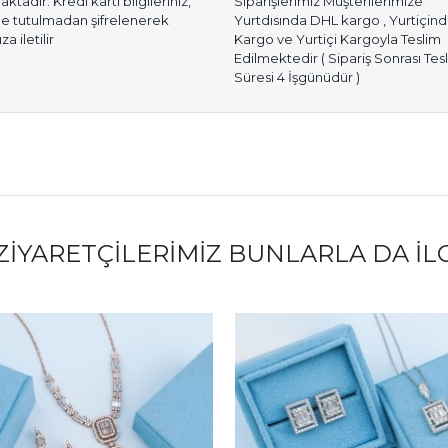
tadır. Kredi kartı bilgileriniz,
Siparişlerimiz Müşterilerimize
e tutulmadan şifrelenerek
Yurtdısında DHL kargo , Yurtiçin
a iletilir
Kargo ve Yurtiçi Kargoyla Teslim
Edilmektedir ( Sipariş Sonrası Tes
Süresi 4 İşgünüdür )
ZIYARETÇILERIMIZ BUNLARLA DA İL