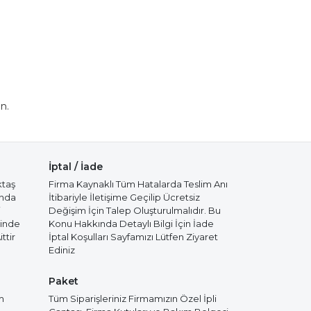
n.
İptal / İade
ktaş
Firma Kaynaklı Tüm Hatalarda Teslim Anı
ında
İtibariyle İletişime Geçilip Ücretsiz
i
Değişim İçin Talep Oluşturulmalıdır. Bu
cinde
Konu Hakkında Detaylı Bilgi İçin İade
ttir
İptal Koşulları Sayfamızı Lütfen Ziyaret
Ediniz
Paket
m
Tüm Siparişleriniz Firmamızın Özel İpli