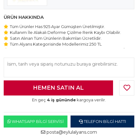
ÜRÜN HAKKINDA
Tüm Ürünler Has 925 Ayar Gümüşten Üretilmiştir.
Kullanım İle Alakalı Deforme Çizilme Renk Kaybı Olabilir.
Satın Alınan Tüm Ürünlerin Bakımları Ücretlidir.
Tüm Alyans Kategorisinde Modellerimiz 250 TL
Beştaş Tektaş Kolye ve Bileklik Modellerimiz 150 TL Sabit Ücret
ile Hareket Edilmektedir.
En geç
4 iş gününde
kargoya verilir.
WHATSAPP BILGI SERVISI
TELEFON BILGI HATTI
posta@eylulalyans.com