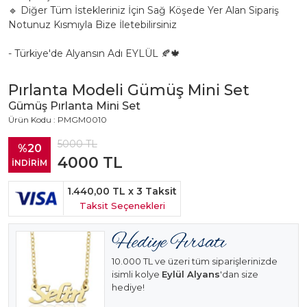
🔹 Diğer Tüm İstekleriniz İçin Sağ Köşede Yer Alan Sipariş
Notunuz Kısmıyla Bize İletebilirsiniz
- Türkiye'de Alyansın Adı EYLÜL 🍂🍁
Pırlanta Modeli Gümüş Mini Set
Gümüş Pırlanta Mini Set
Ürün Kodu : PMGM0010
5000
TL
%20
4000
TL
İNDİRİM
1.440,00 TL
x 3 Taksit
Taksit Seçenekleri
10.000 TL ve üzeri tüm siparişlerinizde
isimli kolye
Eylül Alyans
'dan size
hediye!