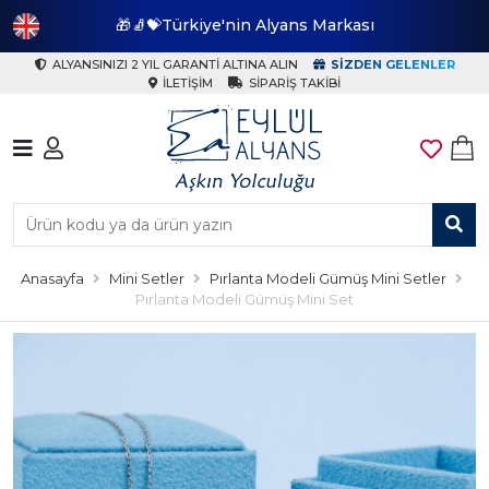
🎁🧦💝Türkiye'nin Alyans Markası
🎁
ALYANSINIZI 2 YIL GARANTI ALTINA ALIN
SIZDEN GELENLER
İLETIŞIM
SIPARIŞ TAKIBI
Anasayfa
Mini Setler
Pırlanta Modeli Gümüş Mini Setler
Pırlanta Modeli Gümüş Mini Set