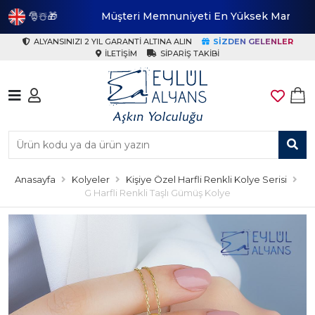
️🎁
Müşteri Memnuniyeti En Yüksek Marka
ALYANSINIZI 2 YIL GARANTI ALTINA ALIN
SIZDEN GELENLER
İLETIŞIM
SIPARIŞ TAKIBI
Anasayfa
Kolyeler
Kişiye Özel Harfli Renkli Kolye Serisi
G Harfli Renkli Taşlı Gümüş Kolye