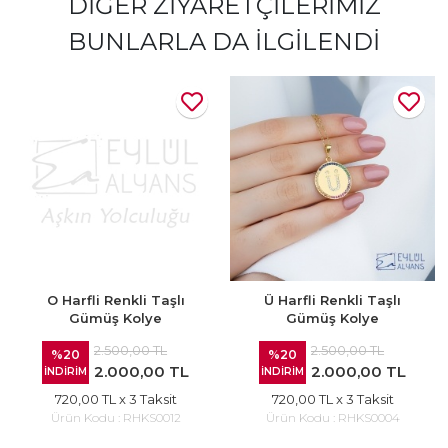
DIĞER ZIYARETÇILERIMIZ
BUNLARLA DA İLGILENDI
O Harfli Renkli Taşlı
Ü Harfli Renkli Taşlı
Gümüş Kolye
Gümüş Kolye
2.500,00 TL
2.500,00 TL
%20
%20
2.000,00 TL
2.000,00 TL
İNDİRİM
İNDİRİM
720,00 TL
x 3 Taksit
720,00 TL
x 3 Taksit
Ürün Kodu :
RHKS0012
Ürün Kodu :
RHKS0004