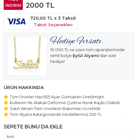
2000
TL
İNDİRİM
720,00 TL
x 3 Taksit
Taksit Seçenekleri
10.000 TL ve üzeri tüm siparişlerinizde
isimli kolye
Eylül Alyans
'dan size
hediye!
ÜRÜN HAKKINDA
Tüm Ürünler Has 925 Ayar Gümüşten Üretilmiştir.
Kullanım İle Alakalı Deforme Çizilme Renk Kaybı Olabilir.
Satın Alınan Tüm Ürünlerin Bakımları Ücretlidir.
Tüm Alyans Kategorisinde Modellerimiz 250 TL
Beştaş Tektaş Kolye ve Bileklik Modellerimiz 150 TL Sabit Ücret
ile Hareket Edilmektedir.
SEPETE BUNU DA EKLE