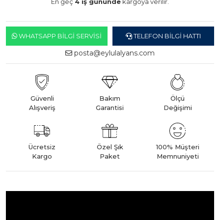
En geç
4 iş gününde
kargoya verilir.
WHATSAPP BILGI SERVISI
TELEFON BILGI HATTI
posta@eylulalyans.com
Güvenli
Bakım
Ölçü
Alışveriş
Garantisi
Değişimi
Ücretsiz
Özel Şık
100% Müşteri
Kargo
Paket
Memnuniyeti