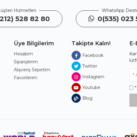
üşteri Hizmetleri
WhatsApp Dest
212) 528 82 80
0(535) 023 
Üye Bilgilerim
Takipte Kalın!
E-
Hesabım
Kam
Facebook
lüt
ı
Siparişlerim
Twitter
Alışveriş Sepetim
Instagram
Favorilerim
Youtube
Blog