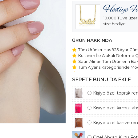
10.000 TL ve üzeri
size hediye!
ÜRÜN HAKKINDA
Tüm Ürünler Has 925 Ayar Gümü
Kullanım İle Alakalı Deforme Ç
Satın Alınan Tüm Ürünlerin Bakı
Tüm Alyans Kategorisinde Mod
Beştaş Tektaş Kolye ve Bilekli
Edilmektedir.
SEPETE BUNU DA EKLE
Kişiye özel toprak re
Kişiye özel kırmızı a
Kişiye özel kahve re
Özel Ahşap Kutu Foto