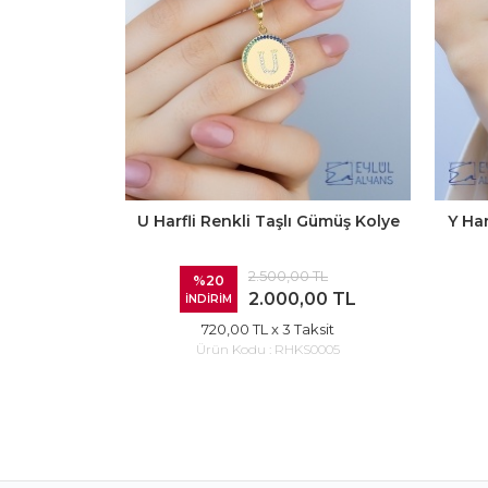
U Harfli Renkli Taşlı Gümüş Kolye
Y Har
2.500,00 TL
%20
2.000,00 TL
İNDİRİM
720,00 TL
x 3 Taksit
Ürün Kodu :
RHKS0005