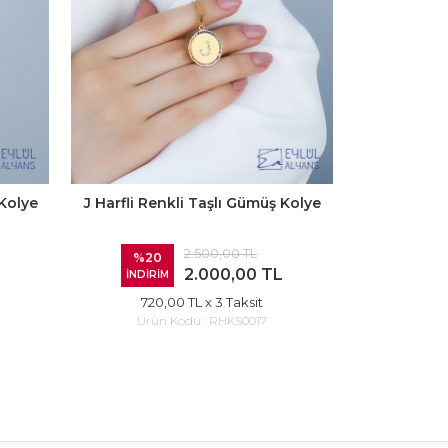
 Kolye
J Harfli Renkli Taşlı Gümüş Kolye
A Harfli Re
2.500,00 TL
%20
%20
2.000,00 TL
İNDİRİM
İNDİRİ
720,00 TL
x 3 Taksit
720
Ürün Kodu :
RHKS0017
Ürün