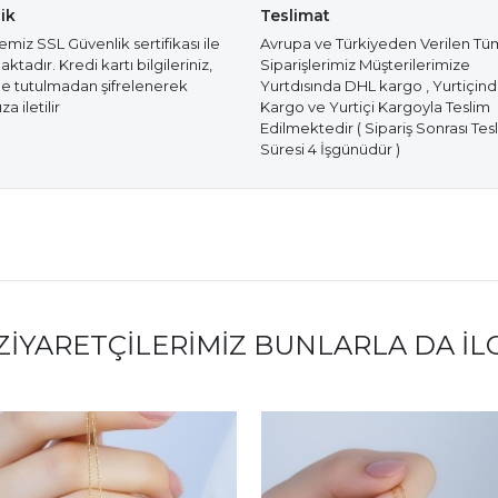
ik
Teslimat
miz SSL Güvenlik sertifikası ile
Avrupa ve Türkiyeden Verilen Tü
tadır. Kredi kartı bilgileriniz,
Siparişlerimiz Müşterilerimize
e tutulmadan şifrelenerek
Yurtdısında DHL kargo , Yurtiçin
a iletilir
Kargo ve Yurtiçi Kargoyla Teslim
Edilmektedir ( Sipariş Sonrası Tes
Süresi 4 İşgünüdür )
ZIYARETÇILERIMIZ BUNLARLA DA İL