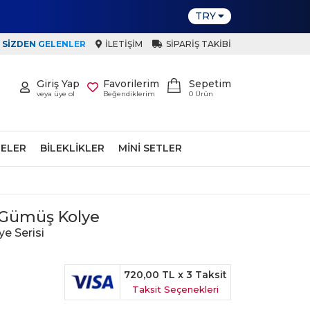
TRY
SIZDEN GELENLER
İLETIŞIM
SIPARIŞ TAKIBI
Giriş Yap
Favorilerim
Sepetim
veya üye ol
Beğendiklerim
0
Ürün
ELER
BILEKLIKLER
MINI SETLER
lı Gümüş Kolye
ye Serisi
720,00 TL
x 3 Taksit
Taksit Seçenekleri