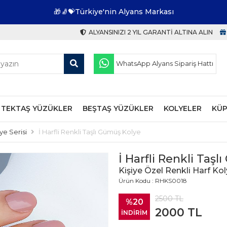
🎁🧦💝Türkiye'nin Alyans Markası
ALYANSINIZI 2 YIL GARANTI ALTINA ALIN
WhatsApp Alyans Sipariş Hattı
TEKTAŞ YÜZÜKLER
BEŞTAŞ YÜZÜKLER
KOLYELER
KÜP
ye Serisi
İ Harfli Renkli Taşlı Gümüş Kolye
İ Harfli Renkli Taş
Kişiye Özel Renkli Harf Kol
Ürün Kodu : RHKS0018
2500
TL
%20
2000
TL
İNDİRİM