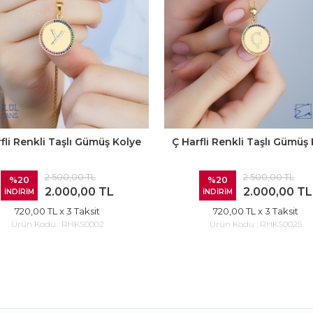
fli Renkli Taşlı Gümüş Kolye
Ç Harfli Renkli Taşlı Gümüş
2.500,00 TL
2.500,00 TL
%20
%20
2.000,00 TL
2.000,00 TL
İNDİRİM
İNDİRİM
720,00 TL
x 3 Taksit
720,00 TL
x 3 Taksit
Ürün Kodu :
RHKS0002
Ürün Kodu :
RHKS0025