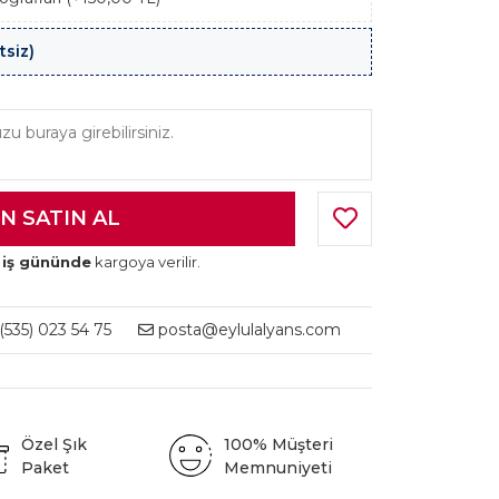
tsiz)
 iş gününde
kargoya verilir.
535) 023 54 75
posta@eylulalyans.com
Özel Şık
100% Müşteri
Paket
Memnuniyeti