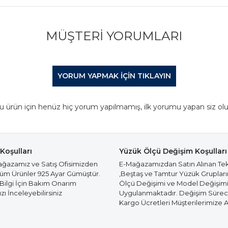
MÜŞTERI YORUMLARI
YORUM YAPMAK IÇIN TIKLAYIN
u ürün için henüz hiç yorum yapılmamış, ilk yorumu yapan siz olu
Koşulları
Yüzük Ölçü Değişim Koşulları
azamız ve Satış Ofisimizden
E-Mağazamızdan Satın Alınan Te
Tüm Ürünler 925 Ayar Gümüştür.
,Beştaş ve Tamtur Yüzük Gruplar
 Bilgi İçin Bakım Onarım
Ölçü Değişimi ve Model Değişim
ı İnceleyebilirsiniz
Uygulanmaktadır. Değişim Süre
Kargo Ücretleri Müşterilerimize Ai