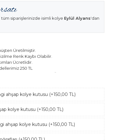
 tüm siparişlerinizde isimli kolye
Eylül Alyans
'dan
şten Üretilmiştir.
izilme Renk Kaybı Olabilir.
mları Ücretlidir.
ellerimiz 250 TL
k Modellerimiz 150 TL Sabit Ücret ile Hareket
ngi ahşap kolye kutusu (+150,00 TL)
hşap kolye kutusu (+150,00 TL)
ngi ahşap kolye kutusu (+150,00 TL)
ğrafları (+150,00 TL)