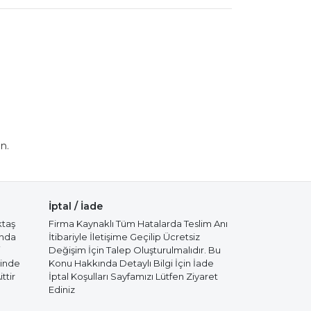
n.
İptal / İade
ktaş
Firma Kaynaklı Tüm Hatalarda Teslim Anı
ında
İtibariyle İletişime Geçilip Ücretsiz
i
Değişim İçin Talep Oluşturulmalıdır. Bu
cinde
Konu Hakkında Detaylı Bilgi İçin İade
ttir
İptal Koşulları Sayfamızı Lütfen Ziyaret
Ediniz