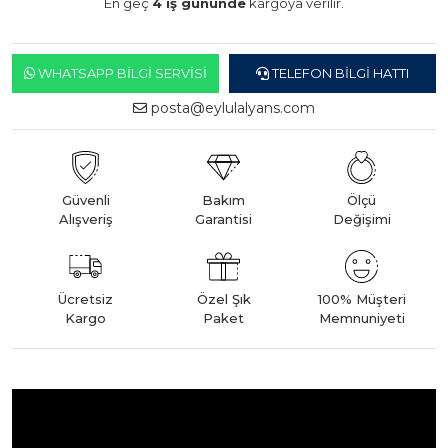
En geç
4 iş gününde
kargoya verilir.
WHATSAPP BILGI SERVISI
TELEFON BILGI HATTI
posta@eylulalyans.com
Güvenli
Bakım
Ölçü
Alışveriş
Garantisi
Değişimi
Ücretsiz
Özel Şık
100% Müşteri
Kargo
Paket
Memnuniyeti