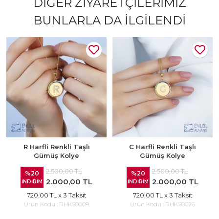
DIĞER ZIYARETÇILERIMIZ
BUNLARLA DA İLGILENDI
R Harfli Renkli Taşlı
C Harfli Renkli Taşlı
Gümüş Kolye
Gümüş Kolye
2.500,00 TL
2.500,00 TL
%20
%20
2.000,00 TL
2.000,00 TL
İNDİRİM
İNDİRİM
720,00 TL
x 3 Taksit
720,00 TL
x 3 Taksit
Ürün Kodu :
RHKS0009
Ürün Kodu :
RHKS0026