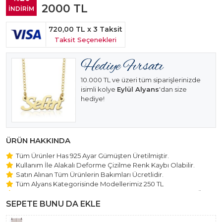
2000
TL
İNDİRİM
720,00 TL
x 3 Taksit
Taksit Seçenekleri
10.000 TL ve üzeri tüm siparişlerinizde
isimli kolye
Eylül Alyans
'dan size
hediye!
ÜRÜN HAKKINDA
Tüm Ürünler Has 925 Ayar Gümüşten Üretilmiştir.
Kullanım İle Alakalı Deforme Çizilme Renk Kaybı Olabilir.
Satın Alınan Tüm Ürünlerin Bakımları Ücretlidir.
Tüm Alyans Kategorisinde Modellerimiz 250 TL
Beştaş Tektaş Kolye ve Bileklik Modellerimiz 150 TL Sabit Ücret
ile Hareket Edilmektedir.
SEPETE BUNU DA EKLE