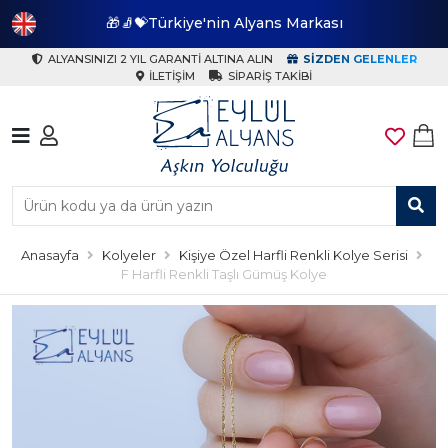
🎁🧦💝Türkiye'nin Alyans Markası
🎁
ALYANSINIZI 2 YIL GARANTI ALTINA ALIN
SIZDEN GELENLER
İLETIŞIM
SIPARIŞ TAKIBI
Anasayfa
Kolyeler
Kişiye Özel Harfli Renkli Kolye Serisi
F Harfli Renkli Taşlı Gümüş Kolye