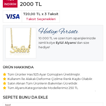
2000
TL
İNDİRİM
720,00 TL
x 3 Taksit
Taksit Seçenekleri
10.000 TL ve üzeri tüm siparişlerinizde
isimli kolye
Eylül Alyans
'dan size
hediye!
ÜRÜN HAKKINDA
Tüm Ürünler Has 925 Ayar Gümüşten Üretilmiştir.
Kullanım İle Alakalı Deforme Çizilme Renk Kaybı Olabilir.
Satın Alınan Tüm Ürünlerin Bakımları Ücretlidir.
Tüm Alyans Kategorisinde Modellerimiz 250 TL
Beştaş Tektaş Kolye ve Bileklik Modellerimiz 150 TL Sabit Ücret
ile Hareket Edilmektedir.
SEPETE BUNU DA EKLE