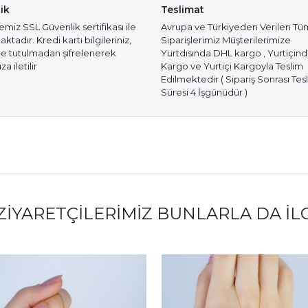
ik
Teslimat
miz SSL Güvenlik sertifikası ile
Avrupa ve Türkiyeden Verilen Tü
tadır. Kredi kartı bilgileriniz,
Siparişlerimiz Müşterilerimize
e tutulmadan şifrelenerek
Yurtdısında DHL kargo , Yurtiçin
a iletilir
Kargo ve Yurtiçi Kargoyla Teslim
Edilmektedir ( Sipariş Sonrası Tes
Süresi 4 İşgünüdür )
ZIYARETÇILERIMIZ BUNLARLA DA İL