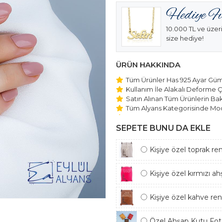
10.000 TL ve üzeri
size hediye!
ÜRÜN HAKKINDA
Tüm Ürünler Has 925 Ayar Gümü
Kullanım İle Alakalı Deforme Ç
Satın Alınan Tüm Ürünlerin Bakı
Tüm Alyans Kategorisinde Mod
Beştaş Tektaş Kolye ve Bilekli
Edilmektedir.
SEPETE BUNU DA EKLE
Kişiye özel toprak re
Kişiye özel kırmızı a
Kişiye özel kahve re
Özel Ahşap Kutu Foto