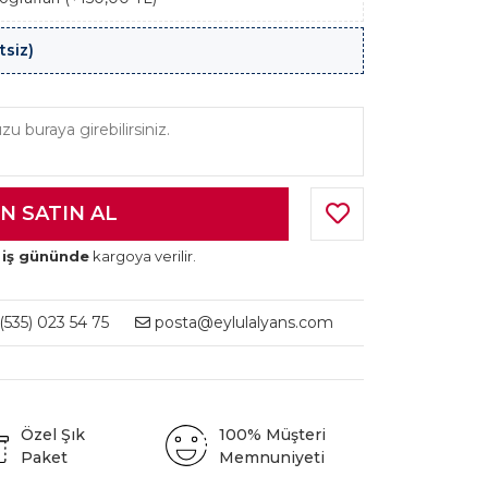
tsiz)
 iş gününde
kargoya verilir.
535) 023 54 75
posta@eylulalyans.com
Özel Şık
100% Müşteri
Paket
Memnuniyeti