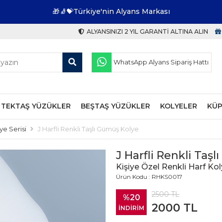
🎁🧦💝Türkiye'nin Alyans Markası
ALYANSINIZI 2 YIL GARANTI ALTINA ALIN
WhatsApp Alyans Sipariş Hattı
TEKTAŞ YÜZÜKLER
BEŞTAŞ YÜZÜKLER
KOLYELER
KÜP
ye Serisi
J Harfli Renkli Taşlı Gümüş Kolye
J Harfli Renkli Taş
Kişiye Özel Renkli Harf Kol
Ürün Kodu : RHKS0017
2500
TL
%20
2000
TL
İNDİRİM