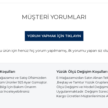
MÜŞTERI YORUMLARI
YORUM YAPMAK IÇIN TIKLAYIN
u ürün için henüz hiç yorum yapılmamış, ilk yorumu yapan siz olu
Koşulları
Yüzük Ölçü Değişim Koşulları
azamız ve Satış Ofisimizden
E-Mağazamızdan Satın Alınan Te
Tüm Ürünler 925 Ayar Gümüştür.
,Beştaş ve Tamtur Yüzük Gruplar
 Bilgi İçin Bakım Onarım
Ölçü Değişimi ve Model Değişim
ı İnceleyebilirsiniz
Uygulanmaktadır. Değişim Süre
Kargo Ücretleri Müşterilerimize Ai