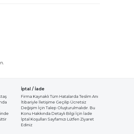
n.
İptal / İade
ktaş
Firma Kaynaklı Tüm Hatalarda Teslim Anı
ında
İtibariyle İletişime Geçilip Ücretsiz
i
Değişim İçin Talep Oluşturulmalıdır. Bu
cinde
Konu Hakkında Detaylı Bilgi İçin İade
ttir
İptal Koşulları Sayfamızı Lütfen Ziyaret
Ediniz