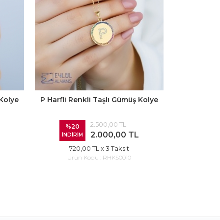
 Kolye
P Harfli Renkli Taşlı Gümüş Kolye
U Harfli Re
2.500,00 TL
%20
%20
2.000,00 TL
İNDİRİM
İNDİRİ
720,00 TL
x 3 Taksit
720
Ürün Kodu :
RHKS0010
Ürün