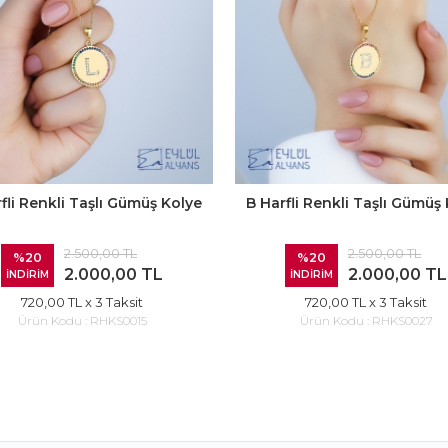
fli Renkli Taşlı Gümüş Kolye
B Harfli Renkli Taşlı Gümüş
2.500,00 TL
2.500,00 TL
%20
%20
2.000,00 TL
2.000,00 TL
İNDİRİM
İNDİRİM
720,00 TL
x 3 Taksit
720,00 TL
x 3 Taksit
Ürün Kodu :
RHKS0015
Ürün Kodu :
RHKS0027