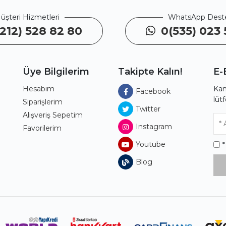
üşteri Hizmetleri
WhatsApp Dest
212) 528 82 80
0(535) 023 
Üye Bilgilerim
Takipte Kalın!
E-
Hesabım
Kam
Facebook
lüt
ı
Siparişlerim
Twitter
Alışveriş Sepetim
Instagram
Favorilerim
Youtube
Blog