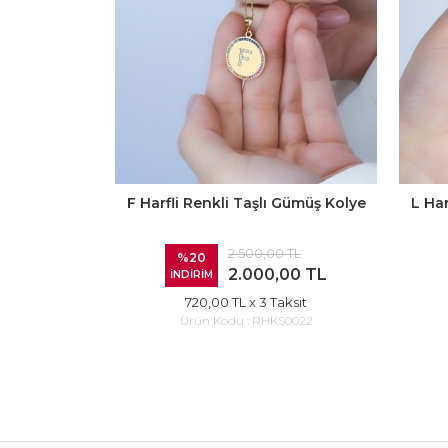
F Harfli Renkli Taşlı Gümüş Kolye
L Har
2.500,00 TL
%20
2.000,00 TL
İNDİRİM
720,00 TL
x 3 Taksit
Ürün Kodu :
RHKS0022