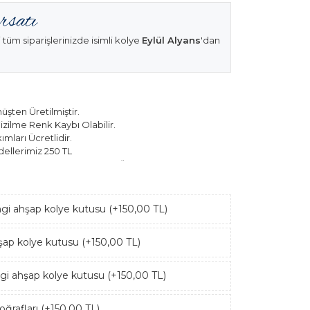
 tüm siparişlerinizde isimli kolye
Eylül Alyans
'dan
şten Üretilmiştir.
izilme Renk Kaybı Olabilir.
mları Ücretlidir.
ellerimiz 250 TL
k Modellerimiz 150 TL Sabit Ücret ile Hareket
ngi ahşap kolye kutusu (+150,00 TL)
hşap kolye kutusu (+150,00 TL)
ngi ahşap kolye kutusu (+150,00 TL)
ğrafları (+150,00 TL)