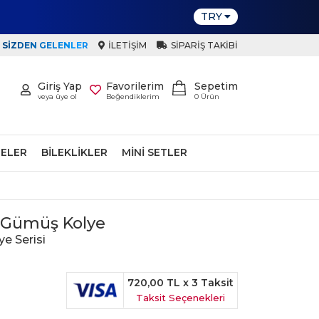
TRY
SIZDEN GELENLER
İLETIŞIM
SIPARIŞ TAKIBI
Giriş Yap
Favorilerim
Sepetim
veya üye ol
Beğendiklerim
0
Ürün
ELER
BILEKLIKLER
MINI SETLER
lı Gümüş Kolye
ye Serisi
720,00 TL
x 3 Taksit
Taksit Seçenekleri