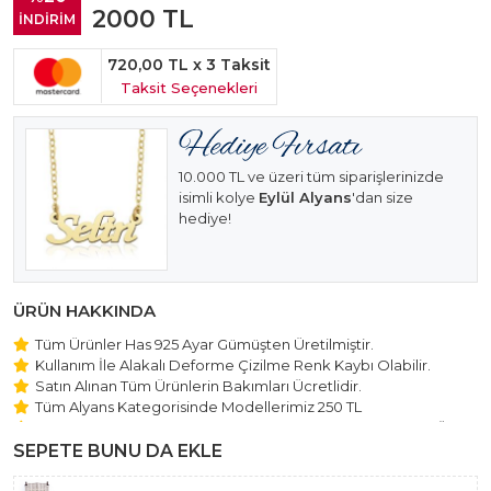
2000
TL
İNDİRİM
720,00 TL
x 3 Taksit
Taksit Seçenekleri
10.000 TL ve üzeri tüm siparişlerinizde
isimli kolye
Eylül Alyans
'dan size
hediye!
ÜRÜN HAKKINDA
Tüm Ürünler Has 925 Ayar Gümüşten Üretilmiştir.
Kullanım İle Alakalı Deforme Çizilme Renk Kaybı Olabilir.
Satın Alınan Tüm Ürünlerin Bakımları Ücretlidir.
Tüm Alyans Kategorisinde Modellerimiz 250 TL
Beştaş Tektaş Kolye ve Bileklik Modellerimiz 150 TL Sabit Ücret
ile Hareket Edilmektedir.
SEPETE BUNU DA EKLE