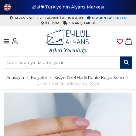
🎁🧦💝Türkiye'nin Alyans Markası
🎁
ALYANSINIZI 2 YIL GARANTI ALTINA ALIN
SIZDEN GELENLER
İLETIŞIM
SIPARIŞ TAKIBI
Anasayfa
Kolyeler
Kişiye Özel Harfli Renkli Kolye Serisi
Ü Harfli Renkli Taşlı Gümüş Kolye