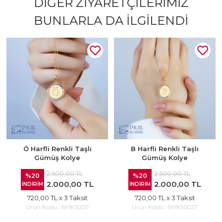
DIĞER ZIYARETÇILERIMIZ
BUNLARLA DA İLGILENDI
Ö Harfli Renkli Taşlı
B Harfli Renkli Taşlı
Gümüş Kolye
Gümüş Kolye
2.500,00 TL
2.500,00 TL
%20
%20
2.000,00 TL
2.000,00 TL
İNDİRİM
İNDİRİM
720,00 TL
x 3 Taksit
720,00 TL
x 3 Taksit
Ürün Kodu :
RHKS0011
Ürün Kodu :
RHKS0027