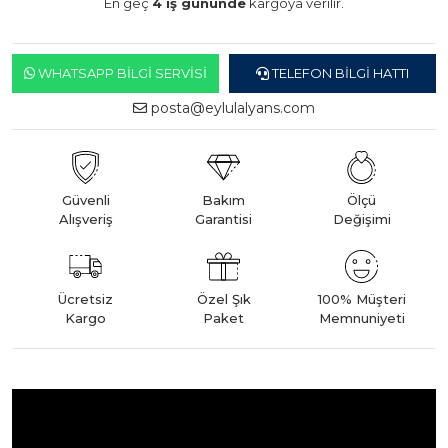
En geç
4 iş gününde
kargoya verilir.
WHATSAPP BILGI SERVISI
TELEFON BILGI HATTI
posta@eylulalyans.com
Güvenli
Bakım
Ölçü
Alışveriş
Garantisi
Değişimi
Ücretsiz
Özel Şık
100% Müşteri
Kargo
Paket
Memnuniyeti