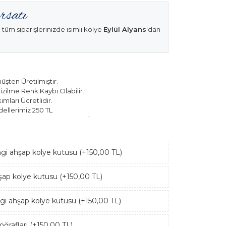
 tüm siparişlerinizde isimli kolye
Eylül Alyans
'dan
şten Üretilmiştir.
izilme Renk Kaybı Olabilir.
mları Ücretlidir.
ellerimiz 250 TL
k Modellerimiz 150 TL Sabit Ücret ile Hareket
ngi ahşap kolye kutusu (+150,00 TL)
hşap kolye kutusu (+150,00 TL)
ngi ahşap kolye kutusu (+150,00 TL)
ğrafları (+150,00 TL)