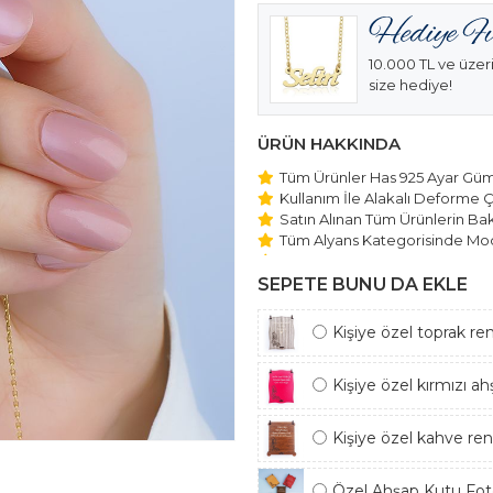
10.000 TL ve üzeri
size hediye!
ÜRÜN HAKKINDA
Tüm Ürünler Has 925 Ayar Gümü
Kullanım İle Alakalı Deforme Ç
Satın Alınan Tüm Ürünlerin Bakı
Tüm Alyans Kategorisinde Mod
Beştaş Tektaş Kolye ve Bilekli
Edilmektedir.
SEPETE BUNU DA EKLE
Kişiye özel toprak re
Kişiye özel kırmızı a
Kişiye özel kahve re
Özel Ahşap Kutu Foto