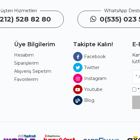
üşteri Hizmetleri
WhatsApp Dest
212) 528 82 80
0(535) 023 
Üye Bilgilerim
Takipte Kalın!
E-
Hesabım
Kam
Facebook
lüt
ı
Siparişlerim
Twitter
Alışveriş Sepetim
Instagram
Favorilerim
Youtube
Blog