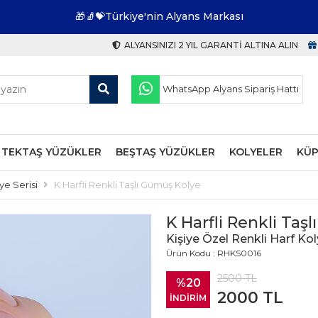
🎁🧦💝Türkiye'nin Alyans Markası
ALYANSINIZI 2 YIL GARANTI ALTINA ALIN
WhatsApp Alyans Sipariş Hattı
TEKTAŞ YÜZÜKLER
BEŞTAŞ YÜZÜKLER
KOLYELER
KÜP
ye Serisi
K Harfli Renkli Taşlı Gümüş Kolye
K Harfli Renkli Taş
Kişiye Özel Renkli Harf Kol
Ürün Kodu : RHKS0016
2500
TL
%20
2000
TL
İNDİRİM