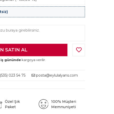
tsiz)
 iş gününde
kargoya verilir.
535) 023 54 75
posta@eylulalyans.com
Özel Şık
100% Müşteri
Paket
Memnuniyeti