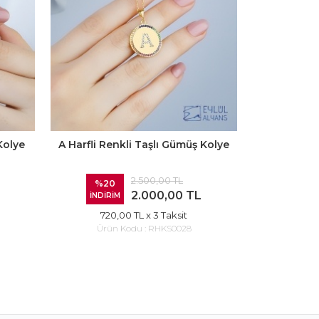
Kolye
A Harfli Renkli Taşlı Gümüş Kolye
S Harfli Re
2.500,00 TL
%20
%20
2.000,00 TL
İNDİRİM
İNDİRİ
720,00 TL
x 3 Taksit
720
Ürün Kodu :
RHKS0028
Ürün