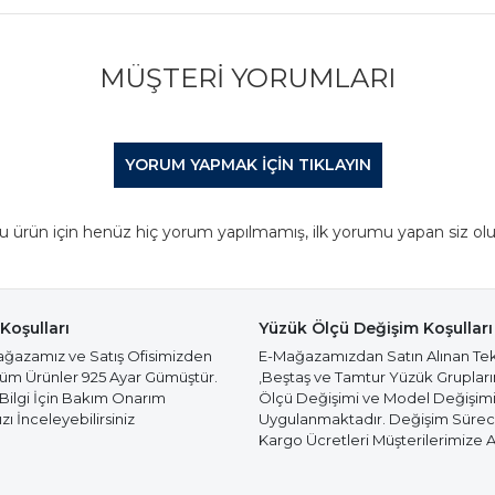
MÜŞTERI YORUMLARI
YORUM YAPMAK IÇIN TIKLAYIN
u ürün için henüz hiç yorum yapılmamış, ilk yorumu yapan siz olu
Koşulları
Yüzük Ölçü Değişim Koşulları
azamız ve Satış Ofisimizden
E-Mağazamızdan Satın Alınan Te
Tüm Ürünler 925 Ayar Gümüştür.
,Beştaş ve Tamtur Yüzük Gruplar
 Bilgi İçin Bakım Onarım
Ölçü Değişimi ve Model Değişim
ı İnceleyebilirsiniz
Uygulanmaktadır. Değişim Süre
Kargo Ücretleri Müşterilerimize Ai