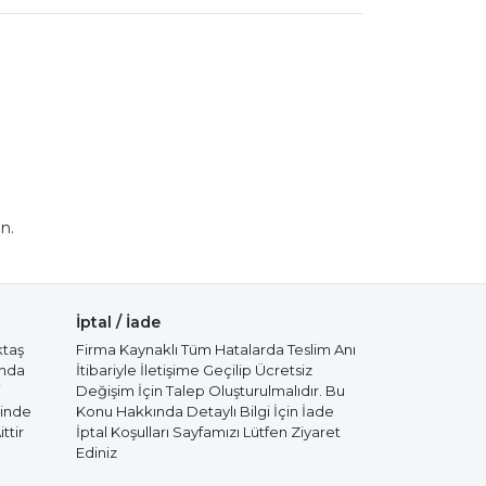
n.
İptal / İade
ktaş
Firma Kaynaklı Tüm Hatalarda Teslim Anı
ında
İtibariyle İletişime Geçilip Ücretsiz
i
Değişim İçin Talep Oluşturulmalıdır. Bu
cinde
Konu Hakkında Detaylı Bilgi İçin İade
ttir
İptal Koşulları Sayfamızı Lütfen Ziyaret
Ediniz