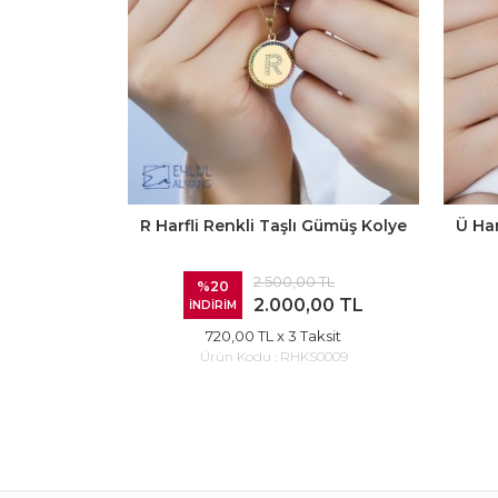
R Harfli Renkli Taşlı Gümüş Kolye
Ü Har
2.500,00 TL
%20
2.000,00 TL
İNDİRİM
720,00 TL
x 3 Taksit
Ürün Kodu :
RHKS0009