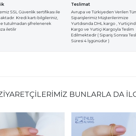
ik
Teslimat
miz SSL Güvenlik sertifikası ile
Avrupa ve Türkiyeden Verilen Tü
tadır. Kredi kartı bilgileriniz,
Siparişlerimiz Müşterilerimize
e tutulmadan şifrelenerek
Yurtdısında DHL kargo , Yurtiçin
a iletilir
Kargo ve Yurtiçi Kargoyla Teslim
Edilmektedir ( Sipariş Sonrası Tes
Süresi 4 İşgünüdür )
ZIYARETÇILERIMIZ BUNLARLA DA İL