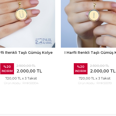
fli Renkli Taşlı Gümüş Kolye
I Harfli Renkli Taşlı Gümüş 
2.500,00 TL
2.500,00 TL
%20
%20
2.000,00 TL
2.000,00 TL
İNDİRİM
İNDİRİM
720,00 TL
x 3 Taksit
720,00 TL
x 3 Taksit
Ürün Kodu :
RHKS0004
Ürün Kodu :
RHKS0019