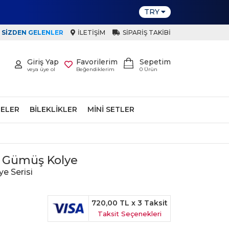
TRY
SIZDEN GELENLER
İLETIŞIM
SIPARIŞ TAKIBI
Giriş Yap
Favorilerim
Sepetim
veya üye ol
Beğendiklerim
0
Ürün
ELER
BILEKLIKLER
MINI SETLER
lı Gümüş Kolye
ye Serisi
720,00 TL
x 3 Taksit
Taksit Seçenekleri