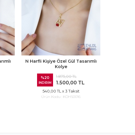
arımlı
N Harfli Kişiye Özel Gül Tasarımlı
I Harfli Ki
Kolye
1.875,00 TL
%20
%20
1.500,00 TL
İNDİRİM
İNDİR
540,00 TL
x 3 Taksit
540
Ürün Kodu :
KOHS0016
Ürün