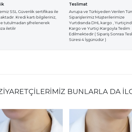
ik
Teslimat
miz SSL Güvenlik sertifikası ile
Avrupa ve Türkiyeden Verilen Tü
tadır. Kredi kartı bilgileriniz,
Siparişlerimiz Müşterilerimize
e tutulmadan şifrelenerek
Yurtdısında DHL kargo , Yurtiçin
a iletilir
Kargo ve Yurtiçi Kargoyla Teslim
Edilmektedir ( Sipariş Sonrası Tes
Süresi 4 İşgünüdür )
ZIYARETÇILERIMIZ BUNLARLA DA İL