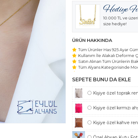
10.000 TL ve üzeri
size hediye!
ÜRÜN HAKKINDA
Tüm Ürünler Has 925 Ayar Gümü
Kullanım İle Alakalı Deforme Ç
Satın Alınan Tüm Ürünlerin Bakı
Tüm Alyans Kategorisinde Mod
Beştaş Tektaş Kolye ve Bilekli
Edilmektedir.
SEPETE BUNU DA EKLE
Kişiye özel toprak re
Kişiye özel kırmızı a
Kişiye özel kahve re
Özel Ahşap Kutu Foto