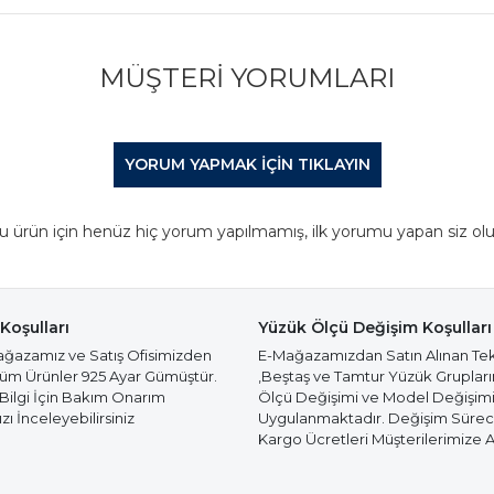
MÜŞTERI YORUMLARI
YORUM YAPMAK IÇIN TIKLAYIN
u ürün için henüz hiç yorum yapılmamış, ilk yorumu yapan siz olu
Koşulları
Yüzük Ölçü Değişim Koşulları
azamız ve Satış Ofisimizden
E-Mağazamızdan Satın Alınan Te
Tüm Ürünler 925 Ayar Gümüştür.
,Beştaş ve Tamtur Yüzük Gruplar
 Bilgi İçin Bakım Onarım
Ölçü Değişimi ve Model Değişim
ı İnceleyebilirsiniz
Uygulanmaktadır. Değişim Süre
Kargo Ücretleri Müşterilerimize Ai