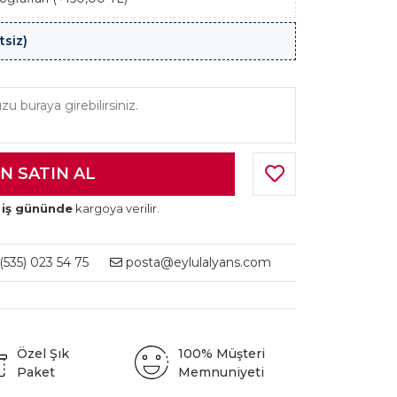
tsiz)
 iş gününde
kargoya verilir.
535) 023 54 75
posta@eylulalyans.com
Özel Şık
100% Müşteri
Paket
Memnuniyeti