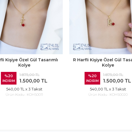
rfli Kişiye Özel Gül Tasarımlı
R Harfli Kişiye Özel Gül Tas
Kolye
Kolye
1.875,00 TL
1.875,00 TL
%20
%20
1.500,00 TL
1.500,00 TL
İNDİRİM
İNDİRİM
540,00 TL
x 3 Taksit
540,00 TL
x 3 Taksit
Ürün Kodu :
KOHS0011
Ürün Kodu :
KOHS0020