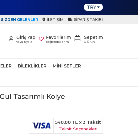
TRY
SIZDEN GELENLER
İLETIŞIM
SIPARIŞ TAKIBI
Giriş Yap
Favorilerim
Sepetim
veya üye ol
Beğendiklerim
0
Ürün
ELER
BILEKLIKLER
MINI SETLER
 Gül Tasarımlı Kolye
540,00 TL
x 3 Taksit
Taksit Seçenekleri