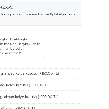
 tüm siparişlerinizde isimli kolye
Eylül Alyans
'dan
şten Üretilmiştir.
izilme Renk Kaybı Olabilir.
mları Ücretlidir.
ellerimiz 250 TL
k Modellerimiz 150 TL Sabit Ücret ile Hareket
ngi ahşap kolye kutusu (+150,00 TL)
hşap kolye kutusu (+150,00 TL)
ngi ahşap kolye kutusu (+150,00 TL)
ğrafları (+150,00 TL)