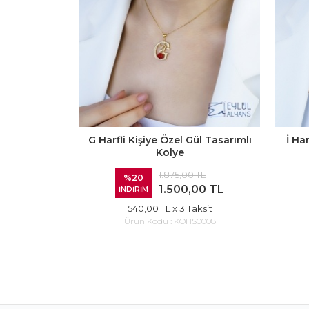
G Harfli Kişiye Özel Gül Tasarımlı
İ Ha
Kolye
1.875,00 TL
%20
1.500,00 TL
İNDİRİM
540,00 TL
x 3 Taksit
Ürün Kodu :
KOHS0008