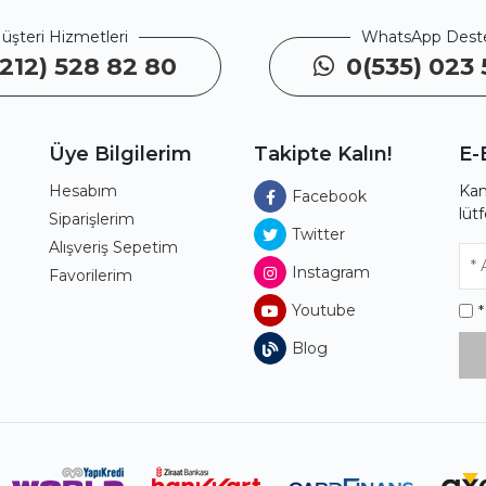
üşteri Hizmetleri
WhatsApp Dest
212) 528 82 80
0(535) 023 
Üye Bilgilerim
Takipte Kalın!
E-
Hesabım
Kam
Facebook
lüt
ı
Siparişlerim
Twitter
Alışveriş Sepetim
Instagram
Favorilerim
Youtube
Blog