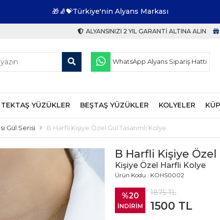
🎁🧦💝Türkiye'nin Alyans Markası
ALYANSINIZI 2 YIL GARANTI ALTINA ALIN
WhatsApp Alyans Sipariş Hattı
TEKTAŞ YÜZÜKLER
BEŞTAŞ YÜZÜKLER
KOLYELER
KÜP
si Gül Serisi
B Harfli Kişiye Özel Gül Tasarımlı Kolye
B Harfli Kişiye Özel
Kişiye Özel Harfli Kolye
Ürün Kodu : KOHS0002
1875
TL
%20
1500
TL
İNDİRİM