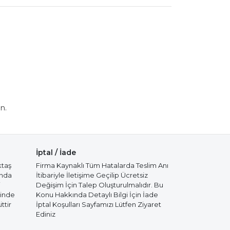
n.
İptal / İade
ktaş
Firma Kaynaklı Tüm Hatalarda Teslim Anı
ında
İtibariyle İletişime Geçilip Ücretsiz
i
Değişim İçin Talep Oluşturulmalıdır. Bu
cinde
Konu Hakkında Detaylı Bilgi İçin İade
ttir
İptal Koşulları Sayfamızı Lütfen Ziyaret
Ediniz