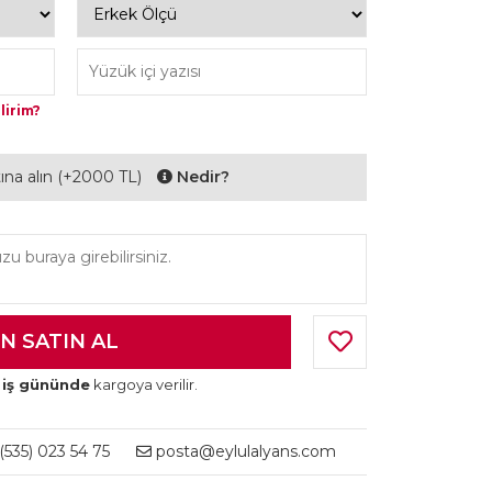
lirim?
ltına alın (+2000 TL)
Nedir?
 iş gününde
kargoya verilir.
535) 023 54 75
posta@eylulalyans.com