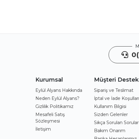
M
0(
Kurumsal
Müşteri Destek
Eylül Alyans Hakkında
Sipariş ve Teslimat
Neden Eylül Alyans?
İptal ve İade Koşullar
Gizlilik Politikamız
Kullanım Bilgisi
Mesafeli Satış
Sizden Gelenler
Sözleşmesi
Sıkça Sorulan Sorular
İletişim
Bakım Onarım
Banka Hesaplarımız