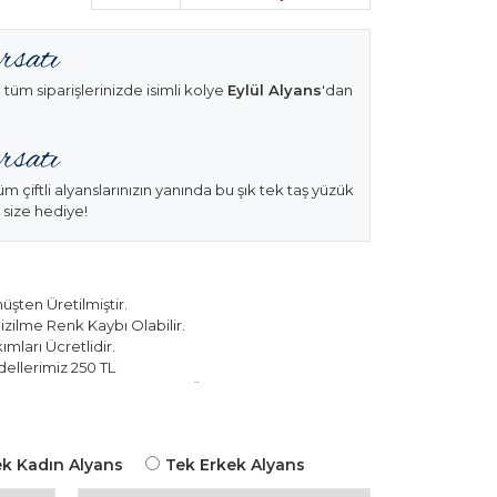
 tüm siparişlerinizde isimli kolye
Eylül Alyans
'dan
üm çiftli alyanslarınızın yanında bu şık tek taş yüzük
 size hediye!
şten Üretilmiştir.
izilme Renk Kaybı Olabilir.
mları Ücretlidir.
ellerimiz 250 TL
k Modellerimiz 150 TL Sabit Ücret ile Hareket
k Kadın Alyans
Tek Erkek Alyans