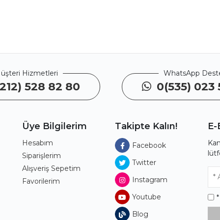
üşteri Hizmetleri
WhatsApp Dest
212) 528 82 80
0(535) 023 
Üye Bilgilerim
Takipte Kalın!
E-
Hesabım
Kam
Facebook
lüt
ı
Siparişlerim
Twitter
Alışveriş Sepetim
Instagram
Favorilerim
Youtube
Blog