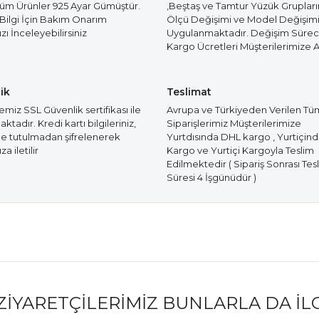
Tüm Ürünler 925 Ayar Gümüştür.
,Beştaş ve Tamtur Yüzük Gruplar
 Bilgi İçin Bakım Onarım
Ölçü Değişimi ve Model Değişim
ı İnceleyebilirsiniz
Uygulanmaktadır. Değişim Süre
Kargo Ücretleri Müşterilerimize Ai
ik
Teslimat
miz SSL Güvenlik sertifikası ile
Avrupa ve Türkiyeden Verilen Tü
tadır. Kredi kartı bilgileriniz,
Siparişlerimiz Müşterilerimize
e tutulmadan şifrelenerek
Yurtdısında DHL kargo , Yurtiçin
a iletilir
Kargo ve Yurtiçi Kargoyla Teslim
Edilmektedir ( Sipariş Sonrası Tes
Süresi 4 İşgünüdür )
ZIYARETÇILERIMIZ BUNLARLA DA İL