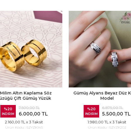
 Milim Altın Kaplama Söz
Gümüş Alyans Beyaz Düz K
üzüğü Çift Gümüş Yüzük
Model
7.500,00 TL
6.875,00 TL
%20
%20
6.000,00 TL
5.500,00 TL
İNDİRİM
İNDİRİM
2.160,00 TL
x 3 Taksit
1.980,00 TL
x 3 Taksit
Ürün Kodu :
SZYZK145
Ürün Kodu :
SZYZK202