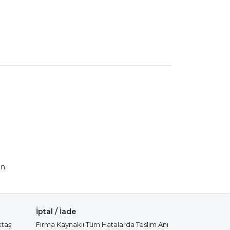
n.
İptal / İade
ktaş
Firma Kaynaklı Tüm Hatalarda Teslim Anı