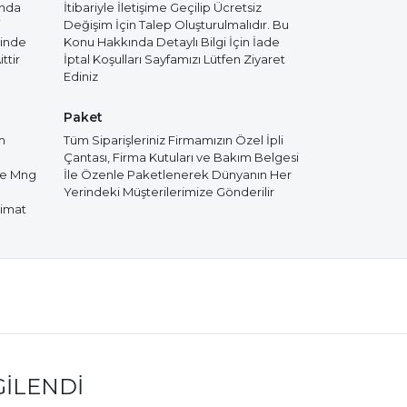
ında
İtibariyle İletişime Geçilip Ücretsiz
i
Değişim İçin Talep Oluşturulmalıdır. Bu
cinde
Konu Hakkında Detaylı Bilgi İçin İade
ttir
İptal Koşulları Sayfamızı Lütfen Ziyaret
Ediniz
Paket
m
Tüm Siparişleriniz Firmamızın Özel İpli
Çantası, Firma Kutuları ve Bakım Belgesi
de Mng
İle Özenle Paketlenerek Dünyanın Her
Yerindeki Müşterilerimize Gönderilir
limat
GILENDI