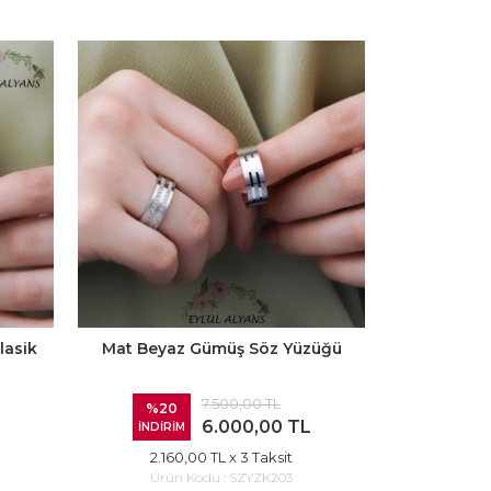
lasik
Mat Beyaz Gümüş Söz Yüzüğü
Özel Söz 
7.500,00 TL
%20
%20
6.000,00 TL
İNDİRİM
İNDİRİ
2.160,00 TL
x 3 Taksit
3.60
Ürün Kodu :
SZYZK203
Ürü