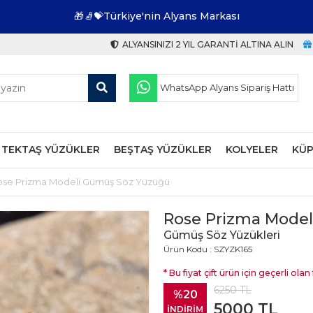
🎁🧦💝Türkiye'nin Alyans Markası
ALYANSINIZI 2 YIL GARANTI ALTINA ALIN
WhatsApp Alyans Sipariş Hattı
TEKTAŞ YÜZÜKLER
BEŞTAŞ YÜZÜKLER
KOLYELER
KÜP
ose Prizma Modeli Gümüş Söz Yüzüğü
Rose Prizma Mode
Gümüş Söz Yüzükleri
Ürün Kodu : SZYZK165
* Bu fiyat çift ürün için geçerli olan f
6250
TL
%20
5000
TL
İNDİRİM