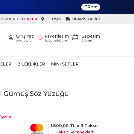
TRY
SIZDEN GELENLER
İLETIŞIM
SIPARIŞ TAKIBI
Giriş Yap
Favorilerim
Sepetim
veya üye ol
Beğendiklerim
0
Ürün
ELER
BILEKLIKLER
MINI SETLER
li Gümüş Söz Yüzüğü
iyattır.
1.800,00 TL
x 3 Taksit
Taksit Seçenekleri