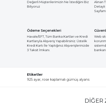
Değerli Müşterilerimizin Ne İstediğini Biz
Alınan 
Biliyoruz
Detaylı
Sayfamız
Ödeme Seçenekleri
Güvenl
Havale/EFT, Tüm Banka Kartları ve Kredi
Web site
Kartlarıyla Alışveriş Yapabilirsiniz. Üstelik
korunmak
Kredi Kartı İle Yaptığınız Alışverişlerinizde
sistemd
3 Taksit İmkanı.
bankanız
Etiketler
925 ayar
,
rose kaplamalı gümüş alyans
DIĞER 