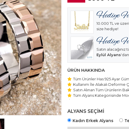
10.000 TL ve üzeri
size hediye!
Satın alacağınız t
Eylül Alyans
'dan
ÜRÜN HAKKINDA
Tüm Ürünler Has 925 Ayar Gümü
Kullanım İle Alakalı Deforme Ç
Satın Alınan Tüm Ürünlerin Bakı
Tüm Alyans Kategorisinde Mod
Beştaş Tektaş Kolye ve Bilekli
Edilmektedir.
ALYANS SEÇİMİ
Kadın Erkek Alyans
Te