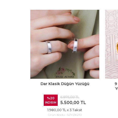
Dar Klasik Düğün Yüzüğü
9
Y
6.875,00 TL
%20
5.500,00 TL
İNDİRİM
1.980,00 TL
x 3 Taksit
Ürün Kodu :
SZYZK210