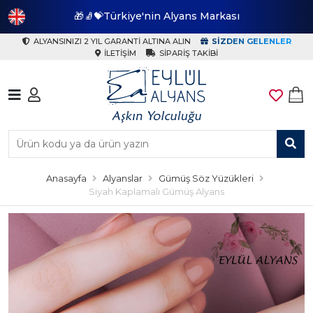
🎁🧦💝Türkiye'nin Alyans Markası
🎁
ALYANSINIZI 2 YIL GARANTI ALTINA ALIN
SIZDEN GELENLER
İLETIŞIM
SIPARIŞ TAKIBI
Anasayfa
Alyanslar
Gümüş Söz Yüzükleri
Siyah Kaplamalı Gümüş Alyans