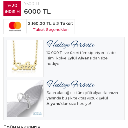
7500
TL
%20
6000
TL
İNDİRİM
2.160,00 TL
x 3 Taksit
Taksit Seçenekleri
10.000 TL ve üzeri tüm siparişlerinizde
isimli kolye
Eylül Alyans
'dan size
hediye!
Satın alacağınız tüm çiftli alyanslarınızın
yanında bu şık tek taş yüzük
Eylül
Alyans
'dan size hediye!
ÜRÜN HAKKINDA