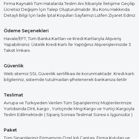
Firma Kaynaklı Tüm Hatalarda Teslim Anı İtibariyle İletişime Geçilip
Ücretsiz Değişim İçin Talep Oluşturulmalıdır. Bu Konu Hakkında
Detaylı Bilgi İçin İade İptal Koşulları Sayfamızı Lütfen Ziyaret Ediniz
Ödeme Seçenekleri
Havale/EFT, Tüm Banka Kartları ve Kredi Kartlarıyla Alışveriş
Yapabilirsiniz. Üstelik Kredi Kartı İle Yaptığınız Alışverişlerinizde 3
Taksit İmkanı.
Güvenlik
Web sitemiz SSL Güvenlik sertifikası ile korunmaktadır. Kredi kartı
bilgileriniz, sistemde tutulmadan şifrelenerek bankanıza iletilir
Teslimat
Avrupa ve Türkiyeden Verilen Tüm Siparişlerimiz Müşterilerimize
Yurtdısında DHL kargo , Yurtiçinde Mng Kargo ve Yurtiçi Kargoyla
Teslim Edilmektedir ( Sipariş Sonrası Teslimat Süresi 4 İşgünüdür )
Paket
Tüm Siparişleriniz Firmamızın Özel İpli Çantası, Firma Kutuları ve