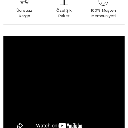
Ücretsiz
Özel Şık
100% Müşteri
Kargo
Paket
Memnuniyeti