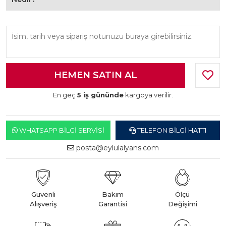
En geç
5 iş gününde
kargoya verilir.
WHATSAPP BILGI SERVISI
TELEFON BILGI HATTI
posta@eylulalyans.com
Güvenli
Bakım
Ölçü
Alışveriş
Garantisi
Değişimi