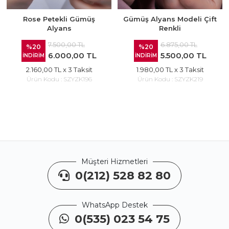
Rose Petekli Gümüş
Gümüş Alyans Modeli Çift
Alyans
Renkli
7.500,00 TL
6.875,00 TL
%20
%20
6.000,00 TL
5.500,00 TL
İNDİRİM
İNDİRİM
2.160,00 TL
x 3 Taksit
1.980,00 TL
x 3 Taksit
Ürün Kodu :
SZYZK196
Ürün Kodu :
SZYZK219
Müşteri Hizmetleri
0(212) 528 82 80
WhatsApp Destek
0(535) 023 54 75