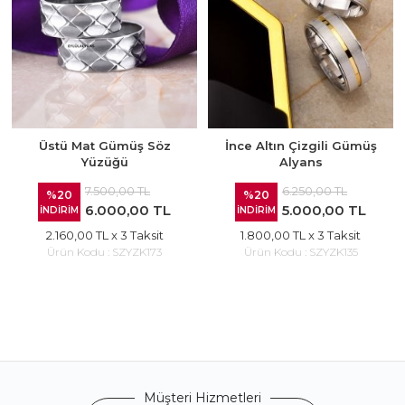
Üstü Mat Gümüş Söz
İnce Altın Çizgili Gümüş
Yüzüğü
Alyans
7.500,00 TL
6.250,00 TL
%20
%20
6.000,00 TL
5.000,00 TL
İNDİRİM
İNDİRİM
2.160,00 TL
x 3 Taksit
1.800,00 TL
x 3 Taksit
Ürün Kodu :
SZYZK173
Ürün Kodu :
SZYZK135
Müşteri Hizmetleri