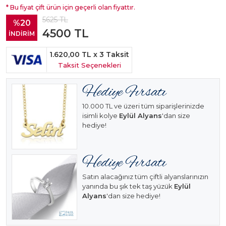
* Bu fiyat çift ürün için geçerli olan fiyattır.
5625
TL
%20
4500
TL
İNDİRİM
1.620,00 TL
x 3 Taksit
Taksit Seçenekleri
10.000 TL ve üzeri tüm siparişlerinizde
isimli kolye
Eylül Alyans
'dan size
hediye!
Satın alacağınız tüm çiftli alyanslarınızın
yanında bu şık tek taş yüzük
Eylül
Alyans
'dan size hediye!