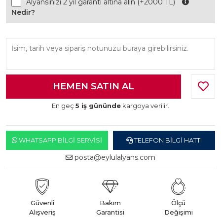
Alyansınızı 2 yıl garanti altına alın (+2000 TL)
Nedir?
En geç
5 iş gününde
kargoya verilir.
WHATSAPP BILGI SERVISI
TELEFON BILGI HATTI
posta@eylulalyans.com
Güvenli
Bakım
Ölçü
Alışveriş
Garantisi
Değişimi