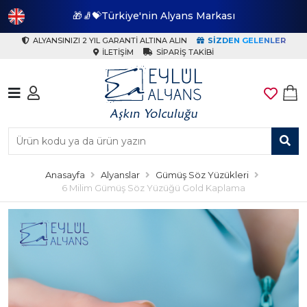
🎁🧦💝Türkiye'nin Alyans Markası
🎁
ALYANSINIZI 2 YIL GARANTI ALTINA ALIN
SIZDEN GELENLER
İLETIŞIM
SIPARIŞ TAKIBI
Anasayfa
Alyanslar
Gümüş Söz Yüzükleri
6 Milim Gümüş Söz Yüzüğü Gold Kaplama