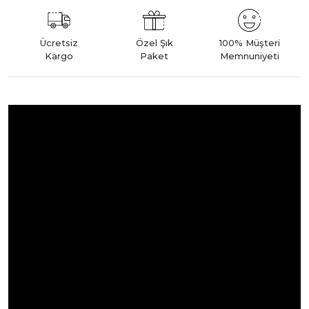
Ücretsiz
Özel Şık
100% Müşteri
Kargo
Paket
Memnuniyeti