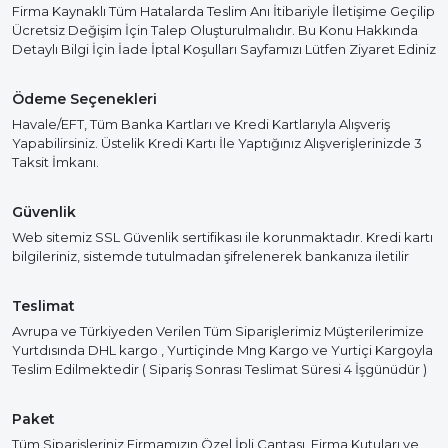
Firma Kaynaklı Tüm Hatalarda Teslim Anı İtibariyle İletişime Geçilip
Ücretsiz Değişim İçin Talep Oluşturulmalıdır. Bu Konu Hakkında
Detaylı Bilgi İçin İade İptal Koşulları Sayfamızı Lütfen Ziyaret Ediniz
Ödeme Seçenekleri
Havale/EFT, Tüm Banka Kartları ve Kredi Kartlarıyla Alışveriş
Yapabilirsiniz. Üstelik Kredi Kartı İle Yaptığınız Alışverişlerinizde 3
Taksit İmkanı.
Güvenlik
Web sitemiz SSL Güvenlik sertifikası ile korunmaktadır. Kredi kartı
bilgileriniz, sistemde tutulmadan şifrelenerek bankanıza iletilir
Teslimat
Avrupa ve Türkiyeden Verilen Tüm Siparişlerimiz Müşterilerimize
Yurtdısında DHL kargo , Yurtiçinde Mng Kargo ve Yurtiçi Kargoyla
Teslim Edilmektedir ( Sipariş Sonrası Teslimat Süresi 4 İşgünüdür )
Paket
Tüm Siparişleriniz Firmamızın Özel İpli Çantası, Firma Kutuları ve