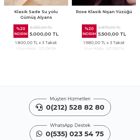
Klasik Sade Su yolu
Rose Klasik Nişan Yüzüğü
Gümüş Alyans
6.250,00 TL
6.875,00 TL
%20
%20
5.000,00 TL
5.500,00 TL
İNDİRİM
İNDİRİM
1.800,00 TL
x 3 Taksit
1.980,00 TL
x 3 Taksit
Ürün Kodu :
SZYZK134
Ürün Kodu :
SZYZK214
Müşteri Hizmetleri
0(212) 528 82 80
WhatsApp Destek
0(535) 023 54 75