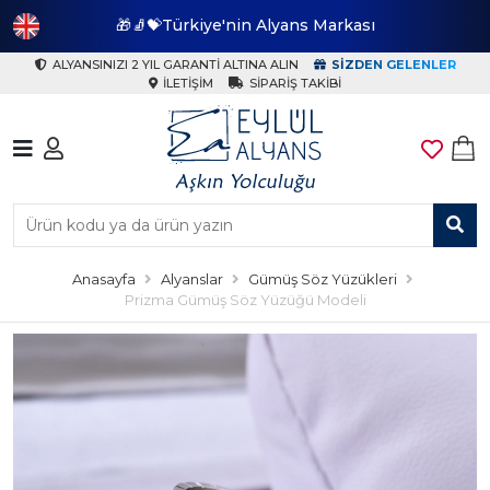
🎁🧦💝Türkiye'nin Alyans Markası
🎁
ALYANSINIZI 2 YIL GARANTI ALTINA ALIN
SIZDEN GELENLER
İLETIŞIM
SIPARIŞ TAKIBI
Anasayfa
Alyanslar
Gümüş Söz Yüzükleri
Prizma Gümüş Söz Yüzüğü Modeli