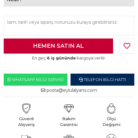
En geç
6 iş gününde
kargoya verilir.
WHATSAPP BILGI SERVISI
TELEFON BILGI HATTI
posta@eylulalyans.com
Güvenli
Bakım
Ölçü
Alışveriş
Garantisi
Değişimi