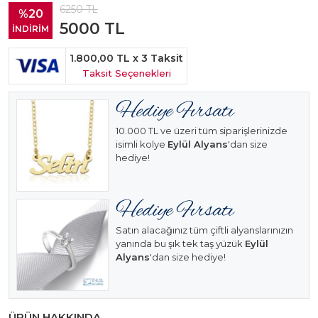
6250
TL
%20
5000
TL
İNDİRİM
1.800,00 TL
x 3 Taksit
Taksit Seçenekleri
10.000 TL ve üzeri tüm siparişlerinizde
isimli kolye
Eylül Alyans
'dan size
hediye!
Satın alacağınız tüm çiftli alyanslarınızın
yanında bu şık tek taş yüzük
Eylül
Alyans
'dan size hediye!
ÜRÜN HAKKINDA