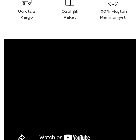
Ücretsiz
Özel Şık
100% Müşteri
Kargo
Paket
Memnuniyeti