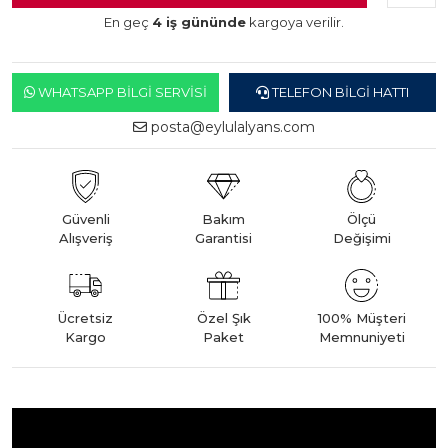
En geç
4 iş gününde
kargoya verilir.
WHATSAPP BILGI SERVISI
TELEFON BILGI HATTI
posta@eylulalyans.com
Güvenli
Bakım
Ölçü
Alışveriş
Garantisi
Değişimi
Ücretsiz
Özel Şık
100% Müşteri
Kargo
Paket
Memnuniyeti