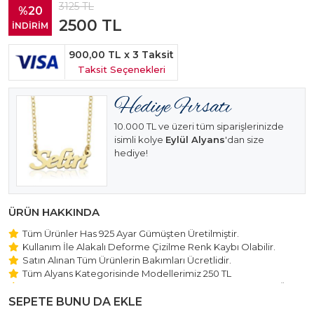
3125
TL
%20
2500
TL
İNDİRİM
900,00 TL
x 3 Taksit
Taksit Seçenekleri
10.000 TL ve üzeri tüm siparişlerinizde
isimli kolye
Eylül Alyans
'dan size
hediye!
ÜRÜN HAKKINDA
Tüm Ürünler Has 925 Ayar Gümüşten Üretilmiştir.
Kullanım İle Alakalı Deforme Çizilme Renk Kaybı Olabilir.
Satın Alınan Tüm Ürünlerin Bakımları Ücretlidir.
Tüm Alyans Kategorisinde Modellerimiz 250 TL
Beştaş Tektaş Kolye ve Bileklik Modellerimiz 150 TL Sabit Ücret
ile Hareket Edilmektedir.
SEPETE BUNU DA EKLE