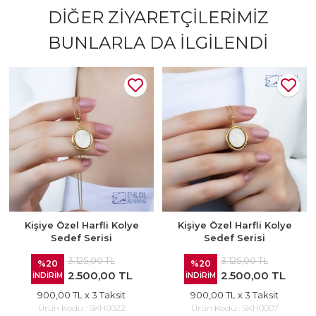
DIĞER ZIYARETÇILERIMIZ
BUNLARLA DA İLGILENDI
Kişiye Özel Harfli Kolye
Kişiye Özel Harfli Kolye
Sedef Serisi
Sedef Serisi
3.125,00 TL
3.125,00 TL
%20
%20
2.500,00 TL
2.500,00 TL
İNDİRİM
İNDİRİM
900,00 TL
x 3 Taksit
900,00 TL
x 3 Taksit
Ürün Kodu :
SKH0022
Ürün Kodu :
SKH0007