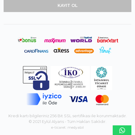
Kredi kartı bilgileriniz 256 Bit SSL sertifikası ile korunmaktadır.
© 2021 Eylül Alyans - Tüm Hakları Saklıdır.
e-ticaret: medyabil