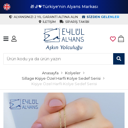
🎁🧦💝Türkiye'nin Alyans Markası
🎁
ALYANSINIZI 2 YIL GARANTI ALTINA ALIN
SIZDEN GELENLER
İLETIŞIM
SIPARIŞ TAKIBI
Anasayfa
Kolyeler
Sillage Kişiye Özel Harfli Kolye Sedef Serisi
Kişiye Özel Harfli Kolye Sedef Serisi