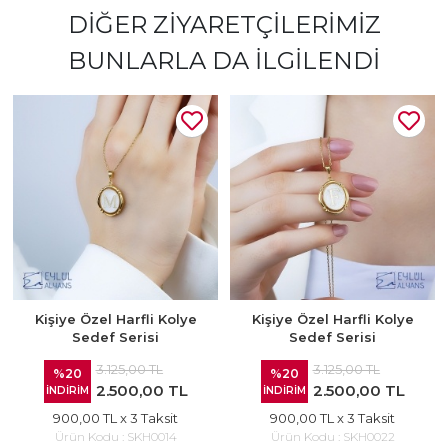
DIĞER ZIYARETÇILERIMIZ
BUNLARLA DA İLGILENDI
Kişiye Özel Harfli Kolye
Kişiye Özel Harfli Kolye
Sedef Serisi
Sedef Serisi
3.125,00 TL
3.125,00 TL
%20
%20
2.500,00 TL
2.500,00 TL
İNDİRİM
İNDİRİM
900,00 TL
x 3 Taksit
900,00 TL
x 3 Taksit
Ürün Kodu :
SKH0014
Ürün Kodu :
SKH0022