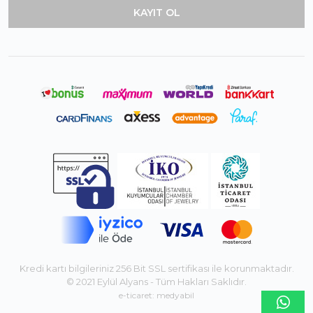
Kredi kartı bilgileriniz 256 Bit SSL sertifikası ile korunmaktadır.
© 2021 Eylül Alyans - Tüm Hakları Saklıdır.
e-ticaret: medyabil