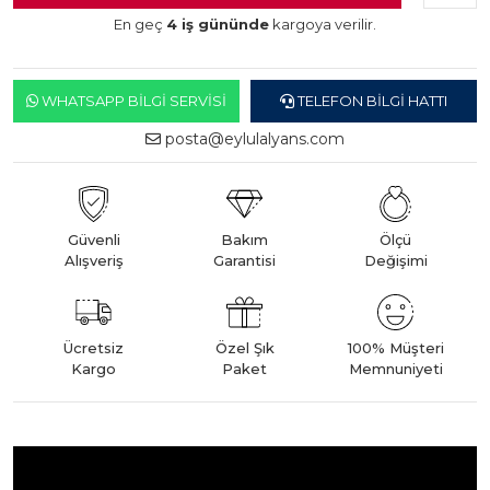
En geç
4 iş gününde
kargoya verilir.
WHATSAPP BILGI SERVISI
TELEFON BILGI HATTI
posta@eylulalyans.com
Güvenli
Bakım
Ölçü
Alışveriş
Garantisi
Değişimi
Ücretsiz
Özel Şık
100% Müşteri
Kargo
Paket
Memnuniyeti