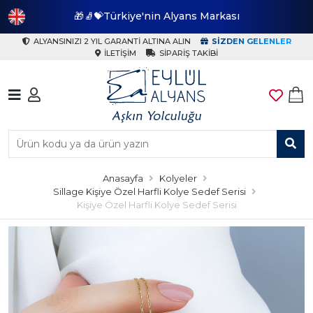
🎁🧦💝Türkiye'nin Alyans Markası
🎁
ALYANSINIZI 2 YIL GARANTI ALTINA ALIN
SIZDEN GELENLER
İLETIŞIM
SIPARIŞ TAKIBI
Anasayfa
Kolyeler
Sillage Kişiye Özel Harfli Kolye Sedef Serisi
Kişiye Özel Harfli Kolye Sedef Serisi