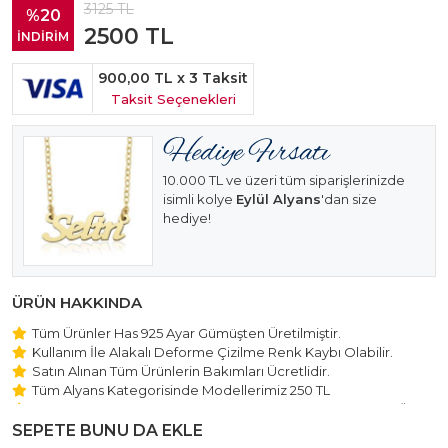
3125
TL
%20
2500
TL
İNDİRİM
900,00 TL
x 3 Taksit
Taksit Seçenekleri
10.000 TL ve üzeri tüm siparişlerinizde
isimli kolye
Eylül Alyans
'dan size
hediye!
ÜRÜN HAKKINDA
Tüm Ürünler Has 925 Ayar Gümüşten Üretilmiştir.
Kullanım İle Alakalı Deforme Çizilme Renk Kaybı Olabilir.
Satın Alınan Tüm Ürünlerin Bakımları Ücretlidir.
Tüm Alyans Kategorisinde Modellerimiz 250 TL
Beştaş Tektaş Kolye ve Bileklik Modellerimiz 150 TL Sabit Ücret
ile Hareket Edilmektedir.
SEPETE BUNU DA EKLE