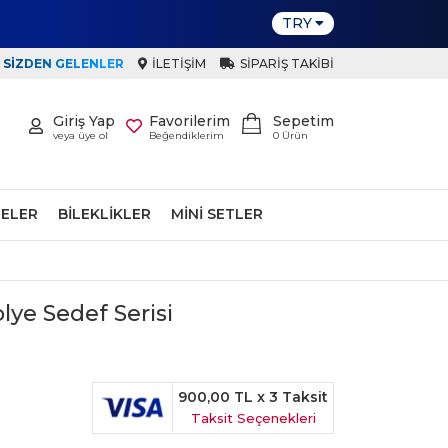
TRY
SIZDEN GELENLER
İLETIŞIM
SIPARIŞ TAKIBI
Giriş Yap
Favorilerim
Sepetim
veya üye ol
Beğendiklerim
0
Ürün
ELER
BILEKLIKLER
MINI SETLER
olye Sedef Serisi
900,00 TL
x 3 Taksit
Taksit Seçenekleri