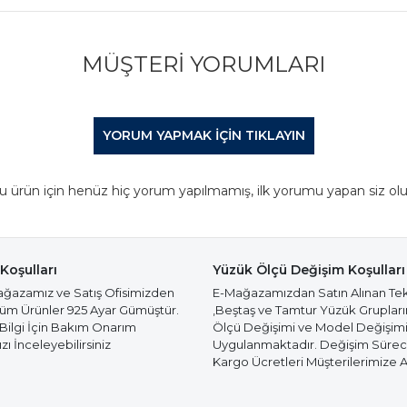
MÜŞTERI YORUMLARI
YORUM YAPMAK IÇIN TIKLAYIN
u ürün için henüz hiç yorum yapılmamış, ilk yorumu yapan siz olu
Koşulları
Yüzük Ölçü Değişim Koşulları
azamız ve Satış Ofisimizden
E-Mağazamızdan Satın Alınan Te
Tüm Ürünler 925 Ayar Gümüştür.
,Beştaş ve Tamtur Yüzük Gruplar
 Bilgi İçin Bakım Onarım
Ölçü Değişimi ve Model Değişim
ı İnceleyebilirsiniz
Uygulanmaktadır. Değişim Süre
Kargo Ücretleri Müşterilerimize Ai