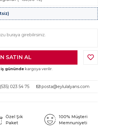
tsiz)
 iş gününde
kargoya verilir.
535) 023 54 75
posta@eylulalyans.com
Özel Şık
100% Müşteri
Paket
Memnuniyeti