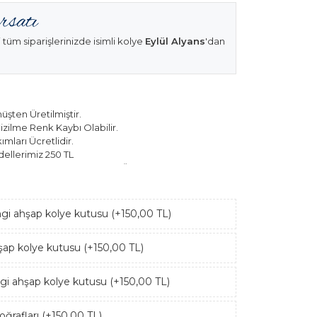
 tüm siparişlerinizde isimli kolye
Eylül Alyans
'dan
şten Üretilmiştir.
izilme Renk Kaybı Olabilir.
mları Ücretlidir.
ellerimiz 250 TL
k Modellerimiz 150 TL Sabit Ücret ile Hareket
ngi ahşap kolye kutusu (+150,00 TL)
hşap kolye kutusu (+150,00 TL)
ngi ahşap kolye kutusu (+150,00 TL)
ğrafları (+150,00 TL)