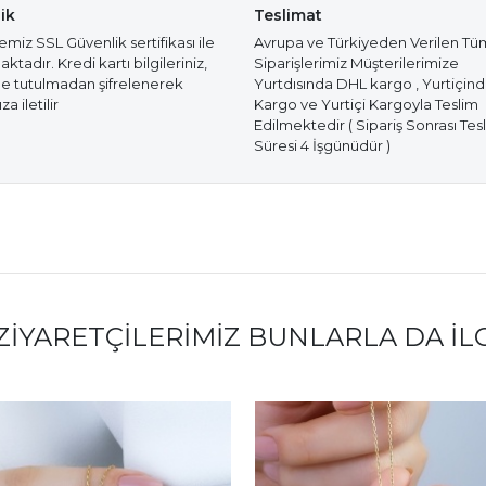
ik
Teslimat
miz SSL Güvenlik sertifikası ile
Avrupa ve Türkiyeden Verilen Tü
tadır. Kredi kartı bilgileriniz,
Siparişlerimiz Müşterilerimize
e tutulmadan şifrelenerek
Yurtdısında DHL kargo , Yurtiçin
a iletilir
Kargo ve Yurtiçi Kargoyla Teslim
Edilmektedir ( Sipariş Sonrası Tes
Süresi 4 İşgünüdür )
ZIYARETÇILERIMIZ BUNLARLA DA İL