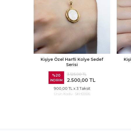
Kişiye Özel Harfli Kolye Sedef
Kiş
Serisi
3.125,00 TL
%20
2.500,00 TL
İNDİRİM
900,00 TL
x 3 Taksit
Ürün Kodu :
SKH0006