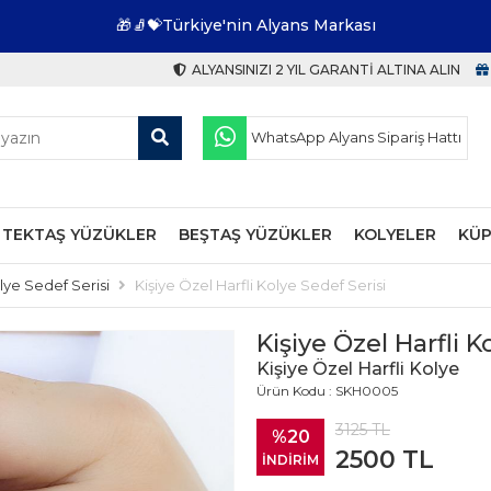
🎁🧦💝Türkiye'nin Alyans Markası
ALYANSINIZI 2 YIL GARANTI ALTINA ALIN
WhatsApp Alyans Sipariş Hattı
TEKTAŞ YÜZÜKLER
BEŞTAŞ YÜZÜKLER
KOLYELER
KÜP
olye Sedef Serisi
Kişiye Özel Harfli Kolye Sedef Serisi
Kişiye Özel Harfli K
Kişiye Özel Harfli Kolye
Ürün Kodu : SKH0005
3125
TL
%20
2500
TL
İNDİRİM