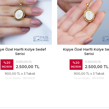
iye Özel Harfli Kolye Sedef
Kişiye Özel Harfli Kolye S
Serisi
Serisi
3.125,00 TL
3.125,00 TL
%20
%20
2.500,00 TL
2.500,00 TL
İNDİRİM
İNDİRİM
900,00 TL
x 3 Taksit
900,00 TL
x 3 Taksit
Ürün Kodu :
SKH0003
Ürün Kodu :
SKH0018