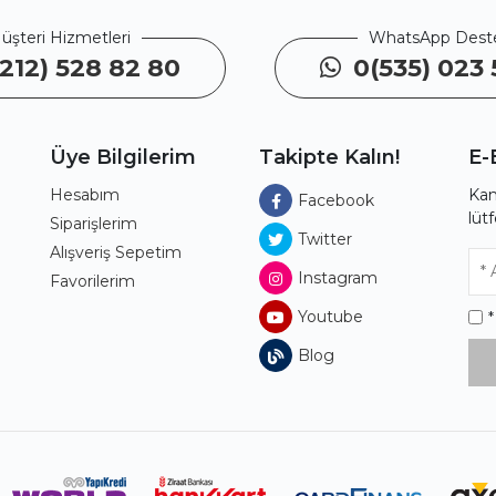
üşteri Hizmetleri
WhatsApp Dest
212) 528 82 80
0(535) 023 
Üye Bilgilerim
Takipte Kalın!
E-
Hesabım
Kam
Facebook
lüt
ı
Siparişlerim
Twitter
Alışveriş Sepetim
Instagram
Favorilerim
Youtube
Blog