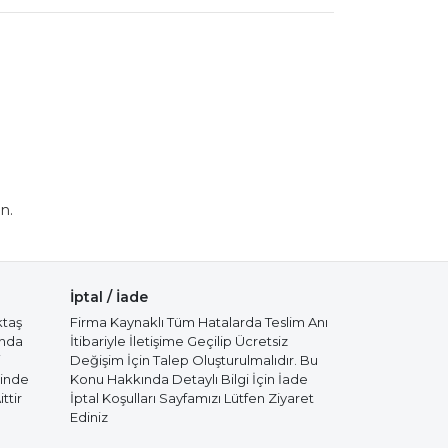
n.
İptal / İade
ktaş
Firma Kaynaklı Tüm Hatalarda Teslim Anı
ında
İtibariyle İletişime Geçilip Ücretsiz
i
Değişim İçin Talep Oluşturulmalıdır. Bu
cinde
Konu Hakkında Detaylı Bilgi İçin İade
ttir
İptal Koşulları Sayfamızı Lütfen Ziyaret
Ediniz