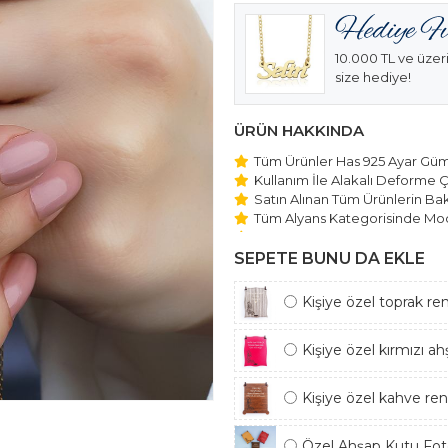
10.000 TL ve üzeri
size hediye!
ÜRÜN HAKKINDA
Tüm Ürünler Has 925 Ayar Gümü
Kullanım İle Alakalı Deforme Ç
Satın Alınan Tüm Ürünlerin Bakı
Tüm Alyans Kategorisinde Mod
Beştaş Tektaş Kolye ve Bilekli
Edilmektedir.
SEPETE BUNU DA EKLE
Kişiye özel toprak re
Kişiye özel kırmızı a
Kişiye özel kahve re
Özel Ahşap Kutu Foto