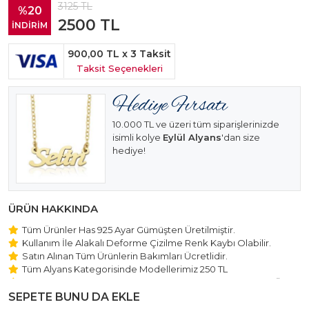
3125
TL
%20
2500
TL
İNDİRİM
900,00 TL
x 3 Taksit
Taksit Seçenekleri
10.000 TL ve üzeri tüm siparişlerinizde
isimli kolye
Eylül Alyans
'dan size
hediye!
ÜRÜN HAKKINDA
Tüm Ürünler Has 925 Ayar Gümüşten Üretilmiştir.
Kullanım İle Alakalı Deforme Çizilme Renk Kaybı Olabilir.
Satın Alınan Tüm Ürünlerin Bakımları Ücretlidir.
Tüm Alyans Kategorisinde Modellerimiz 250 TL
Beştaş Tektaş Kolye ve Bileklik Modellerimiz 150 TL Sabit Ücret
ile Hareket Edilmektedir.
SEPETE BUNU DA EKLE