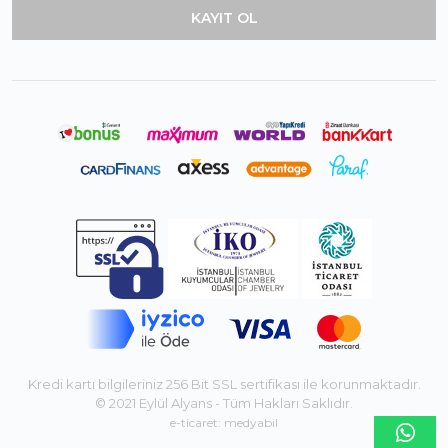
Kredi kartı bilgileriniz 256 Bit SSL sertifikası ile korunmaktadır.
© 2021 Eylül Alyans - Tüm Hakları Saklıdır.
e-ticaret: medyabil