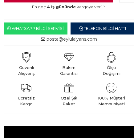
En geç
4 iş gününde
kargoya verilir.
WHATSAPP BILGI SERVISI
TELEFON BILGI HATTI
posta@eylulalyans.com
Güvenli
Bakım
Ölçü
Alışveriş
Garantisi
Değişimi
Ücretsiz
Özel Şık
100% Müşteri
Kargo
Paket
Memnuniyeti