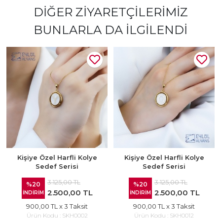
DIĞER ZIYARETÇILERIMIZ
BUNLARLA DA İLGILENDI
Kişiye Özel Harfli Kolye
Kişiye Özel Harfli Kolye
Sedef Serisi
Sedef Serisi
3.125,00 TL
3.125,00 TL
%20
%20
2.500,00 TL
2.500,00 TL
İNDİRİM
İNDİRİM
900,00 TL
x 3 Taksit
900,00 TL
x 3 Taksit
Ürün Kodu :
SKH0002
Ürün Kodu :
SKH0012