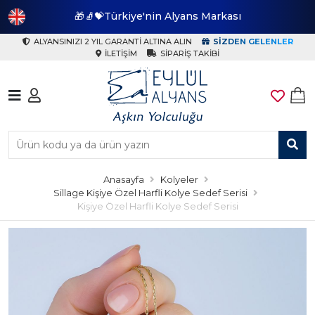
🎁🧦💝Türkiye'nin Alyans Markası
🎁
ALYANSINIZI 2 YIL GARANTI ALTINA ALIN
SIZDEN GELENLER
İLETIŞIM
SIPARIŞ TAKIBI
Anasayfa
Kolyeler
Sillage Kişiye Özel Harfli Kolye Sedef Serisi
Kişiye Özel Harfli Kolye Sedef Serisi