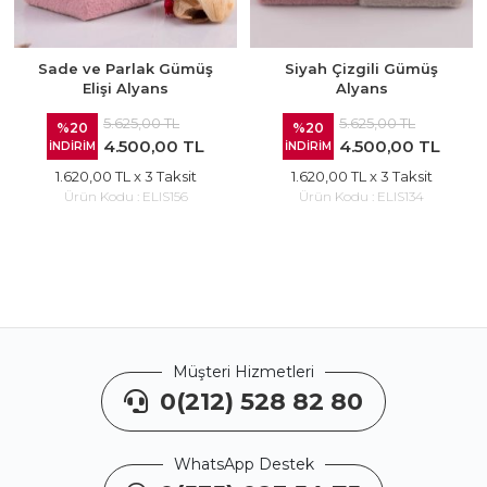
Sade ve Parlak Gümüş
Siyah Çizgili Gümüş
Elişi Alyans
Alyans
5.625,00 TL
5.625,00 TL
%20
%20
4.500,00 TL
4.500,00 TL
İNDİRİM
İNDİRİM
1.620,00 TL
x 3 Taksit
1.620,00 TL
x 3 Taksit
Ürün Kodu :
ELIS156
Ürün Kodu :
ELIS134
Müşteri Hizmetleri
0(212) 528 82 80
WhatsApp Destek