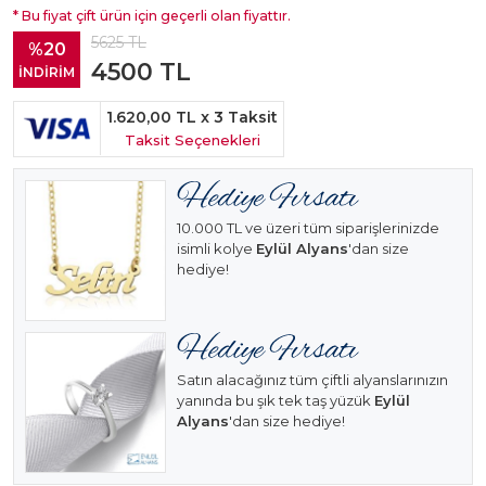
* Bu fiyat çift ürün için geçerli olan fiyattır.
5625
TL
%20
4500
TL
İNDİRİM
1.620,00 TL
x 3 Taksit
Taksit Seçenekleri
10.000 TL ve üzeri tüm siparişlerinizde
isimli kolye
Eylül Alyans
'dan size
hediye!
Satın alacağınız tüm çiftli alyanslarınızın
yanında bu şık tek taş yüzük
Eylül
Alyans
'dan size hediye!