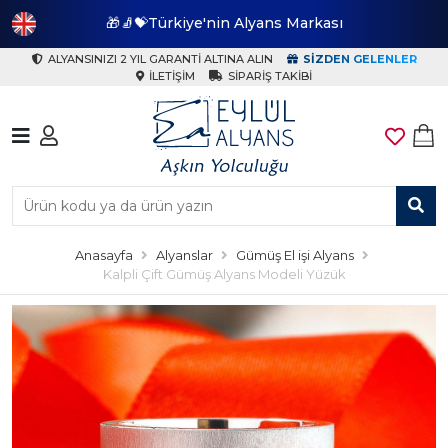
🎁🧦💝Türkiye'nin Alyans Markası
🎁
ALYANSINIZI 2 YIL GARANTI ALTINA ALIN
SIZDEN GELENLER
İLETIŞIM
SIPARIŞ TAKIBI
Anasayfa
Alyanslar
Gümüş El işi Alyans
Kalpli Çift Gümüş Alyans Modeli Yüzük