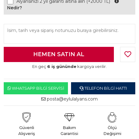
Alyansınızı 2 yıl garanti altına alın (+2000 TL)
Nedir?
En geç
6 iş gününde
kargoya verilir.
WHATSAPP BILGI SERVISI
TELEFON BILGI HATTI
posta@eylulalyans.com
Güvenli
Bakım
Ölçü
Alışveriş
Garantisi
Değişimi