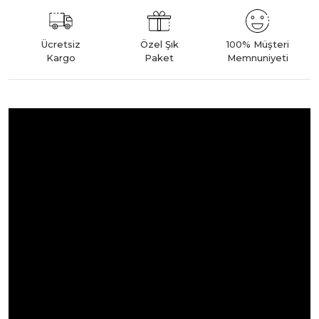
Ücretsiz
Özel Şık
100% Müşteri
Kargo
Paket
Memnuniyeti