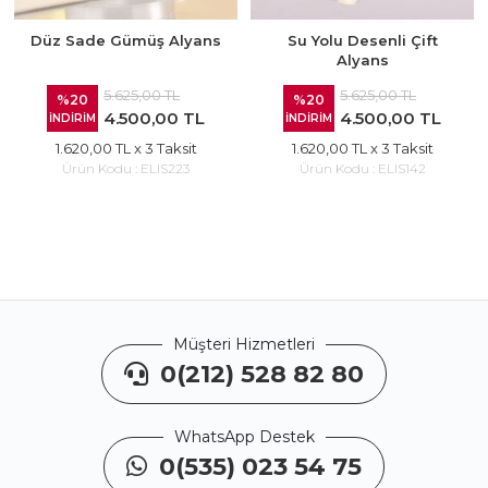
Düz Sade Gümüş Alyans
Su Yolu Desenli Çift
Alyans
5.625,00 TL
5.625,00 TL
%20
%20
4.500,00 TL
4.500,00 TL
İNDİRİM
İNDİRİM
1.620,00 TL
x 3 Taksit
1.620,00 TL
x 3 Taksit
Ürün Kodu :
ELIS223
Ürün Kodu :
ELIS142
Müşteri Hizmetleri
0(212) 528 82 80
WhatsApp Destek
0(535) 023 54 75