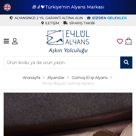
🎁🧦💝Türkiye'nin Alyans Markası
🎁
ALYANSINIZI 2 YIL GARANTI ALTINA ALIN
SIZDEN GELENLER
İLETIŞIM
SIPARIŞ TAKIBI
Anasayfa
Alyanslar
Gümüş El işi Alyans
Rose Beyaz Gümüş Alyans