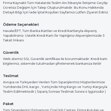
Firma Kaynaklı Tüm Hatalarda Teslim Anı İtibariyle İletişime Geçilip
Ücretsiz Değişim İçin Talep Oluşturulmalıdır. Bu Konu Hakkında
Detaylı Bilgi İçin İade İptal Koşulları Sayfamızı Lütfen Ziyaret Ediniz
Ödeme Seçenekleri
Havale/EFT, Tüm Banka Kartları ve Kredi Kartlarıyla Alışveriş
Yapabilirsiniz. Üstelik Kredi Kartı İle Yaptığınız Alışverişlerinizde 3
Taksit İmkanı.
Güvenlik
Web sitemiz SSL Güvenlik sertifikası ile korunmaktadır. Kredi kartı
bilgileriniz, sistemde tutulmadan şifrelenerek bankanıza iletilir
Teslimat
Avrupa ve Türkiyeden Verilen Tüm Siparişlerimiz Müşterilerimize
Yurtdısında DHL kargo , Yurtiçinde Mng Kargo ve Yurtiçi Kargoyla
Teslim Edilmektedir ( Sipariş Sonrası Teslimat Süresi 4 İşgünüdür )
Paket
Tüm Siparişleriniz Firmamızın Özel İpli Çantası, Firma Kutuları ve