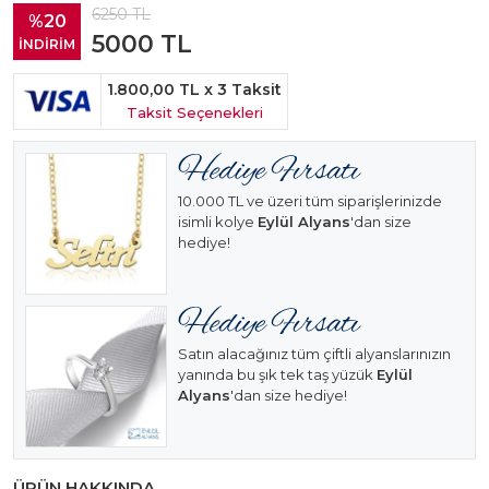
6250
TL
%20
5000
TL
İNDİRİM
1.800,00 TL
x 3 Taksit
Taksit Seçenekleri
10.000 TL ve üzeri tüm siparişlerinizde
isimli kolye
Eylül Alyans
'dan size
hediye!
Satın alacağınız tüm çiftli alyanslarınızın
yanında bu şık tek taş yüzük
Eylül
Alyans
'dan size hediye!
ÜRÜN HAKKINDA