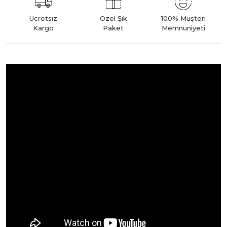
Ücretsiz
Özel Şık
100% Müşteri
Kargo
Paket
Memnuniyeti