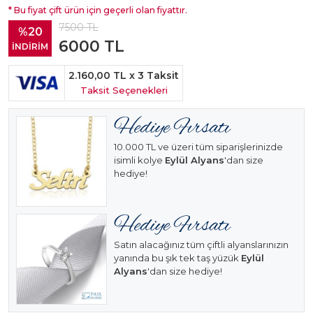
* Bu fiyat çift ürün için geçerli olan fiyattır.
7500
TL
%20
6000
TL
İNDİRİM
2.160,00 TL
x 3 Taksit
Taksit Seçenekleri
10.000 TL ve üzeri tüm siparişlerinizde
isimli kolye
Eylül Alyans
'dan size
hediye!
Satın alacağınız tüm çiftli alyanslarınızın
yanında bu şık tek taş yüzük
Eylül
Alyans
'dan size hediye!