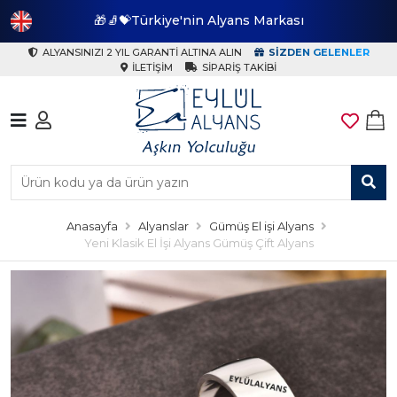
🎁🧦💝Türkiye'nin Alyans Markası
🎁
ALYANSINIZI 2 YIL GARANTI ALTINA ALIN
SIZDEN GELENLER
İLETIŞIM
SIPARIŞ TAKIBI
Anasayfa
Alyanslar
Gümüş El işi Alyans
Yeni Klasik El İşi Alyans Gümüş Çift Alyans