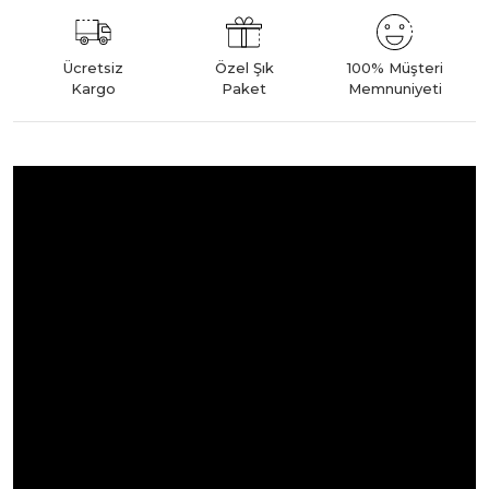
Ücretsiz
Özel Şık
100% Müşteri
Kargo
Paket
Memnuniyeti