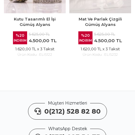
Kutu Tasarımlı El İşi
Mat Ve Parlak Çizgili
Gümüş Alyans
Gümüş Alyans
5.625,00 TL
5.625,00 TL
%20
%20
4.500,00 TL
4.500,00 TL
İNDİRİM
İNDİRİM
1.620,00 TL
x 3 Taksit
1.620,00 TL
x 3 Taksit
Ürün Kodu :
ELIS122
Ürün Kodu :
ELIS232
Müşteri Hizmetleri
0(212) 528 82 80
WhatsApp Destek