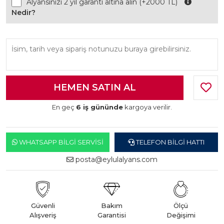
Alyansınızı 2 yıl garanti altına alın (+2000 TL)
Nedir?
En geç
6 iş gününde
kargoya verilir.
WHATSAPP BILGI SERVISI
TELEFON BILGI HATTI
posta@eylulalyans.com
Güvenli
Bakım
Ölçü
Alışveriş
Garantisi
Değişimi