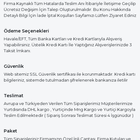
Firma Kaynaklı Tüm Hatalarda Teslim Anı İtibariyle İletişime Geçilip
Ücretsiz Değişim İçin Talep Oluşturulmalıdır. Bu Konu Hakkında
Detaylı Bilgi İçin İade İptal Koşulları Sayfamızı Lütfen Ziyaret Ediniz
Ödeme Seçenekleri
Havale/EFT, Tüm Banka Kartları ve Kredi Kartlarıyla Alışveriş
Yapabilirsiniz. Üstelik Kredi Kartı İle Yaptığınız Alışverişlerinizde 3
Taksit İmkanı.
Güvenlik
Web sitemiz SSL Güvenlik sertifikası ile korunmaktadır. Kredi kartı
bilgileriniz, sistemde tutulmadan şifrelenerek bankanıza iletilir
Teslimat
Avrupa ve Türkiyeden Verilen Tüm Siparişlerimiz Müşterilerimize
Yurtdısında DHL kargo , Yurtiçinde Mng Kargo ve Yurtiçi Kargoyla
Teslim Edilmektedir ( Sipariş Sonrası Teslimat Süresi 4 İşgünüdür )
Paket
Tüm Siparişleriniz Firmamızın Özel İpli Çantası, Firma Kutuları ve