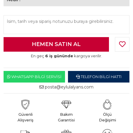
En geç
6 iş gününde
kargoya verilir.
WHATSAPP BILGI SERVISI
TELEFON BILGI HATTI
posta@eylulalyans.com
Güvenli
Bakım
Ölçü
Alışveriş
Garantisi
Değişimi