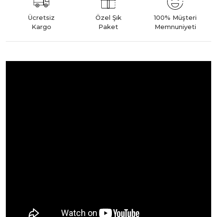
Ücretsiz
Özel Şık
100% Müşteri
Kargo
Paket
Memnuniyeti