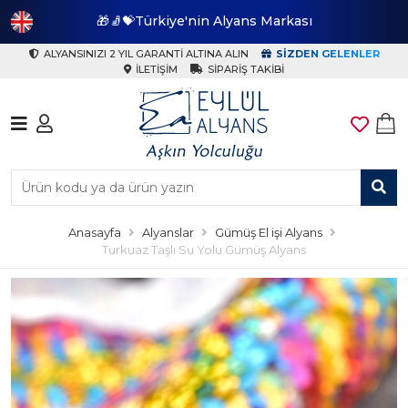
🎁🧦💝Türkiye'nin Alyans Markası
🎁
ALYANSINIZI 2 YIL GARANTI ALTINA ALIN
SIZDEN GELENLER
İLETIŞIM
SIPARIŞ TAKIBI
Anasayfa
Alyanslar
Gümüş El işi Alyans
Turkuaz Taşlı Su Yolu Gümüş Alyans