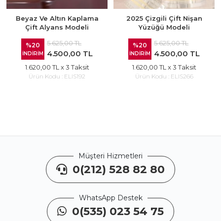
Beyaz Ve Altın Kaplama
2025 Çizgili Çift Nişan
Çift Alyans Modeli
Yüzüğü Modeli
5.625,00 TL
5.625,00 TL
%20
%20
4.500,00 TL
4.500,00 TL
İNDİRİM
İNDİRİM
1.620,00 TL
x 3 Taksit
1.620,00 TL
x 3 Taksit
Ürün Kodu :
ELIS192
Ürün Kodu :
ELIS266
Müşteri Hizmetleri
0(212) 528 82 80
WhatsApp Destek
0(535) 023 54 75