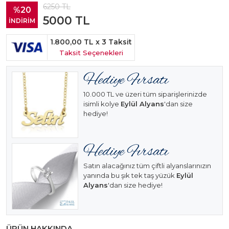
6250
TL
%20
5000
TL
İNDİRİM
1.800,00 TL
x 3 Taksit
Taksit Seçenekleri
10.000 TL ve üzeri tüm siparişlerinizde
isimli kolye
Eylül Alyans
'dan size
hediye!
Satın alacağınız tüm çiftli alyanslarınızın
yanında bu şık tek taş yüzük
Eylül
Alyans
'dan size hediye!
ÜRÜN HAKKINDA