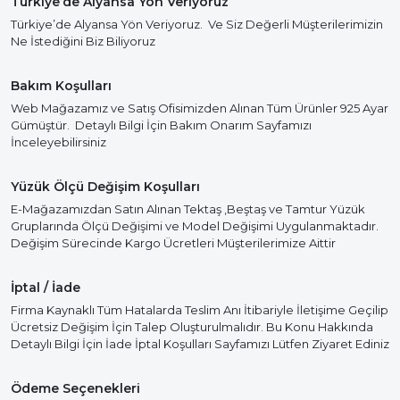
Türkiye’de Alyansa Yön Veriyoruz
Türkiye’de Alyansa Yön Veriyoruz. Ve Siz Değerli Müşterilerimizin
Ne İstediğini Biz Biliyoruz
Bakım Koşulları
Web Mağazamız ve Satış Ofisimizden Alınan Tüm Ürünler 925 Ayar
Gümüştür. Detaylı Bilgi İçin Bakım Onarım Sayfamızı
İnceleyebilirsiniz
Yüzük Ölçü Değişim Koşulları
E-Mağazamızdan Satın Alınan Tektaş ,Beştaş ve Tamtur Yüzük
Gruplarında Ölçü Değişimi ve Model Değişimi Uygulanmaktadır.
Değişim Sürecinde Kargo Ücretleri Müşterilerimize Aittir
İptal / İade
Firma Kaynaklı Tüm Hatalarda Teslim Anı İtibariyle İletişime Geçilip
Ücretsiz Değişim İçin Talep Oluşturulmalıdır. Bu Konu Hakkında
Detaylı Bilgi İçin İade İptal Koşulları Sayfamızı Lütfen Ziyaret Ediniz
Ödeme Seçenekleri