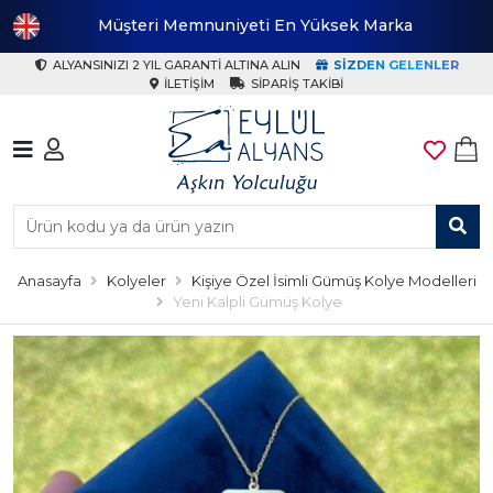
️🎁
Müşteri Memnuniyeti En Yüksek Marka
ALYANSINIZI 2 YIL GARANTI ALTINA ALIN
SIZDEN GELENLER
İLETIŞIM
SIPARIŞ TAKIBI
Anasayfa
Kolyeler
Kişiye Özel İsimli Gümüş Kolye Modelleri
Yeni Kalpli Gümüş Kolye