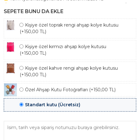
Beştaş Tektaş Kolye ve Bileklik Modellerimiz 150 TL Sabit Ücret
ile Hareket Edilmektedir.
SEPETE BUNU DA EKLE
Kişiye özel toprak rengi ahşap kolye kutusu
(+150,00 TL)
Kişiye özel kırmızı ahşap kolye kutusu
(+150,00 TL)
Kişiye özel kahve rengi ahşap kolye kutusu
(+150,00 TL)
Özel Ahşap Kutu Fotoğrafları (+150,00 TL)
Standart kutu (Ücretsiz)