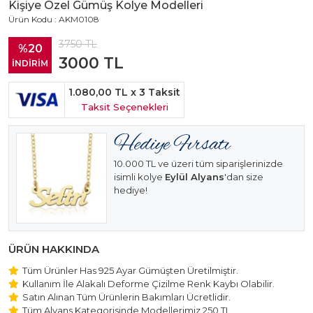
Kişiye Özel Gümüş Kolye Modelleri
Ürün Kodu : AKM0108
3750
TL
%20
3000
TL
İNDİRİM
1.080,00 TL
x 3 Taksit
Taksit Seçenekleri
10.000 TL ve üzeri tüm siparişlerinizde
isimli kolye
Eylül Alyans
'dan size
hediye!
ÜRÜN HAKKINDA
Tüm Ürünler Has 925 Ayar Gümüşten Üretilmiştir.
Kullanım İle Alakalı Deforme Çizilme Renk Kaybı Olabilir.
Satın Alınan Tüm Ürünlerin Bakımları Ücretlidir.
Tüm Alyans Kategorisinde Modellerimiz 250 TL