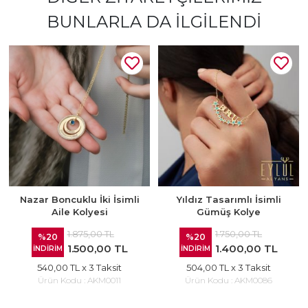
BUNLARLA DA İLGILENDI
Nazar Boncuklu İki İsimli
Yıldız Tasarımlı İsimli
Aile Kolyesi
Gümüş Kolye
1.875,00 TL
1.750,00 TL
%20
%20
1.500,00 TL
1.400,00 TL
İNDİRİM
İNDİRİM
540,00 TL
x 3 Taksit
504,00 TL
x 3 Taksit
Ürün Kodu :
AKM0011
Ürün Kodu :
AKM0086