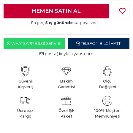
En geç
5 iş gününde
kargoya verilir.
WHATSAPP BILGI SERVISI
TELEFON BILGI HATTI
posta@eylulalyans.com
Güvenli
Bakım
Ölçü
Alışveriş
Garantisi
Değişimi
Ücretsiz
Özel Şık
100% Müşteri
Kargo
Paket
Memnuniyeti