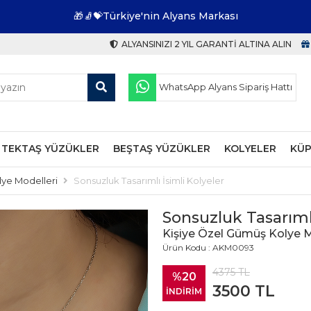
🎁🧦💝Türkiye'nin Alyans Markası
ALYANSINIZI 2 YIL GARANTI ALTINA ALIN
WhatsApp Alyans Sipariş Hattı
TEKTAŞ YÜZÜKLER
BEŞTAŞ YÜZÜKLER
KOLYELER
KÜP
lye Modelleri
Sonsuzluk Tasarımlı İsimli Kolyeler
Sonsuzluk Tasarımlı
Kişiye Özel Gümüş Kolye M
Ürün Kodu : AKM0093
4375
TL
%20
3500
TL
İNDİRİM