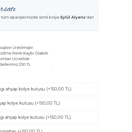
 tüm siparişlerinizde isimli kolye
Eylül Alyans
'dan
şten Üretilmiştir.
izilme Renk Kaybı Olabilir.
mları Ücretlidir.
ellerimiz 250 TL
k Modellerimiz 150 TL Sabit Ücret ile Hareket
ngi ahşap kolye kutusu (+150,00 TL)
hşap kolye kutusu (+150,00 TL)
ngi ahşap kolye kutusu (+150,00 TL)
ğrafları (+150,00 TL)