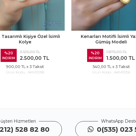
 Tasarımlı Kişiye Özel İsimli
Kenarları Motifli İsimli Yaz
Kolye
Gümüş Modeli
3.125,00 TL
1.875,00 TL
%20
%20
2.500,00 TL
1.500,00 TL
İNDİRİM
İNDİRİM
900,00 TL
x 3 Taksit
540,00 TL
x 3 Taksit
Ürün Kodu :
AKM0096
Ürün Kodu :
AKM0056
üşteri Hizmetleri
WhatsApp Dest
212) 528 82 80
0(535) 023 