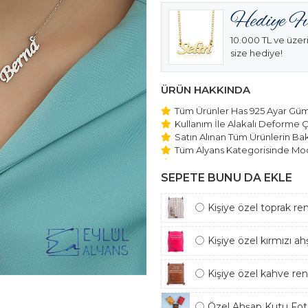
10.000 TL ve üzeri
size hediye!
ÜRÜN HAKKINDA
Tüm Ürünler Has 925 Ayar Gümü
Kullanım İle Alakalı Deforme Ç
Satın Alınan Tüm Ürünlerin Bakı
Tüm Alyans Kategorisinde Mod
Beştaş Tektaş Kolye ve Bilekli
Edilmektedir.
SEPETE BUNU DA EKLE
Kişiye özel toprak re
Kişiye özel kırmızı a
Kişiye özel kahve re
Özel Ahşap Kutu Foto