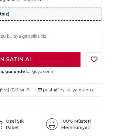
tsiz)
 iş gününde
kargoya verilir.
535) 023 54 75
posta@eylulalyans.com
Özel Şık
100% Müşteri
Paket
Memnuniyeti