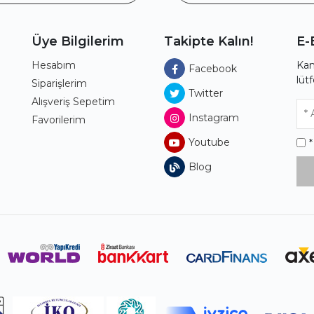
Üye Bilgilerim
Takipte Kalın!
E-
Hesabım
Kam
Facebook
lüt
ı
Siparişlerim
Twitter
Alışveriş Sepetim
Instagram
Favorilerim
Youtube
Blog