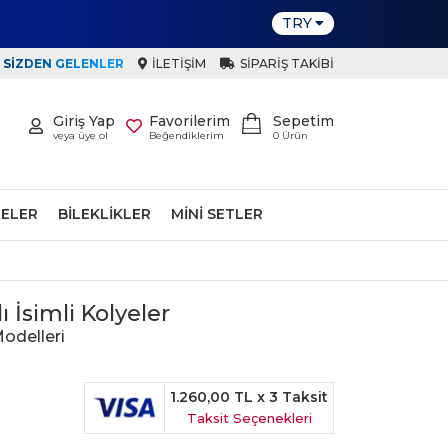
TRY
SIZDEN GELENLER
İLETIŞIM
SIPARIŞ TAKIBI
Giriş Yap
Favorilerim
Sepetim
veya üye ol
Beğendiklerim
0
Ürün
ELER
BILEKLIKLER
MINI SETLER
 İsimli Kolyeler
odelleri
1.260,00 TL
x 3 Taksit
Taksit Seçenekleri