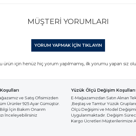
MÜŞTERI YORUMLARI
YORUM YAPMAK IÇIN TIKLAYIN
u ürün için henüz hiç yorum yapılmamış, ilk yorumu yapan siz olu
Koşulları
Yüzük Ölçü Değişim Koşulları
azamız ve Satış Ofisimizden
E-Mağazamızdan Satın Alınan Te
Tüm Ürünler 925 Ayar Gümüştür.
,Beştaş ve Tamtur Yüzük Gruplar
 Bilgi İçin Bakım Onarım
Ölçü Değişimi ve Model Değişim
ı İnceleyebilirsiniz
Uygulanmaktadır. Değişim Süre
Kargo Ücretleri Müşterilerimize Ai