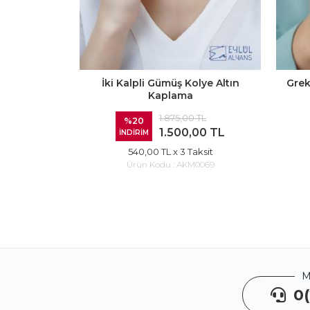
İki Kalpli Gümüş Kolye Altın
Grek
Kaplama
1.875,00 TL
%20
1.500,00 TL
İNDİRİM
540,00 TL
x 3 Taksit
Ürün Kodu :
AKM0069
M
0(