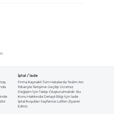
n.
İptal / İade
ktaş
Firma Kaynaklı Tüm Hatalarda Teslim Anı
ında
İtibariyle İletişime Geçilip Ücretsiz
i
Değişim İçin Talep Oluşturulmalıdır. Bu
cinde
Konu Hakkında Detaylı Bilgi İçin İade
ttir
İptal Koşulları Sayfamızı Lütfen Ziyaret
Ediniz