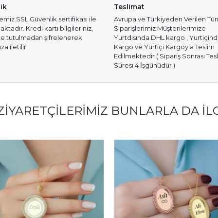
ik
Teslimat
miz SSL Güvenlik sertifikası ile
Avrupa ve Türkiyeden Verilen Tü
tadır. Kredi kartı bilgileriniz,
Siparişlerimiz Müşterilerimize
e tutulmadan şifrelenerek
Yurtdısında DHL kargo , Yurtiçin
a iletilir
Kargo ve Yurtiçi Kargoyla Teslim
Edilmektedir ( Sipariş Sonrası Tes
Süresi 4 İşgünüdür )
ZIYARETÇILERIMIZ BUNLARLA DA İL