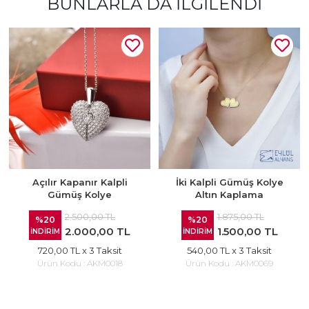
BUNLARLA DA İLGILENDI
Açılır Kapanır Kalpli
İki Kalpli Gümüş Kolye
Gümüş Kolye
Altın Kaplama
2.500,00 TL
1.875,00 TL
%20
%20
2.000,00 TL
1.500,00 TL
İNDİRİM
İNDİRİM
720,00 TL
x 3 Taksit
540,00 TL
x 3 Taksit
Ürün Kodu :
AKM0018
Ürün Kodu :
AKM0069