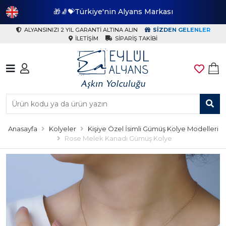
🎁🧦💝Türkiye'nin Alyans Markası
🎁
ALYANSINIZI 2 YIL GARANTI ALTINA ALIN
SIZDEN GELENLER
İLETIŞIM
SIPARIŞ TAKIBI
Anasayfa
Kolyeler
Kişiye Özel İsimli Gümüş Kolye Modelleri
Rose Melek Kanadı Gümüş Kolye