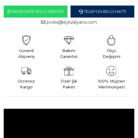
WHATSAPP BILGI SERVISI
TELEFON BILGI HATTI
posta@eylulalyans.com
Güvenli
Bakım
Ölçü
Alışveriş
Garantisi
Değişimi
Ücretsiz
Özel Şık
100% Müşteri
Kargo
Paket
Memnuniyeti