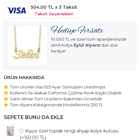
504,00 TL
x 3 Taksit
Taksit Seçenekleri
10.000 TL ve üzeri tüm siparişlerinizde
isimli kolye
Eylül Alyans
'dan size
hediye!
ÜRÜN HAKKINDA
Tüm Ürünler Has 925 Ayar Gümüşten Üretilmiştir.
Kullanım İle Alakalı Deforme Çizilme Renk Kaybı Olabilir.
Satın Alınan Tüm Ürünlerin Bakımları Ücretlidir.
Tüm Alyans Kategorisinde Modellerimiz 250 TL
Beştaş Tektaş Kolye ve Bileklik Modellerimiz 150 TL Sabit Ücret
ile Hareket Edilmektedir.
SEPETE BUNU DA EKLE
Kişiye özel toprak rengi ahşap kolye kutusu
(+150,00 TL)