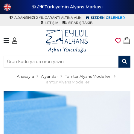
🎁🧦💝Türkiye'nin Alyans Markası
🎁
ALYANSINIZI 2 YIL GARANTI ALTINA ALIN
SIZDEN GELENLER
İLETIŞIM
SIPARIŞ TAKIBI
Anasayfa
Alyanslar
Tamtur Alyans Modelleri
Tamtur Alyans Modelleri