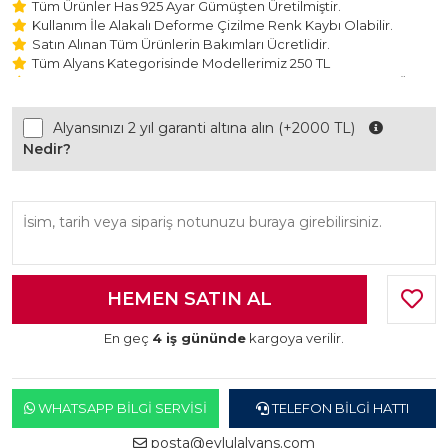
Tüm Ürünler Has 925 Ayar Gümüşten Üretilmiştir.
Kullanım İle Alakalı Deforme Çizilme Renk Kaybı Olabilir.
Satın Alınan Tüm Ürünlerin Bakımları Ücretlidir.
Tüm Alyans Kategorisinde Modellerimiz 250 TL
Beştaş Tektaş Kolye ve Bileklik Modellerimiz 150 TL Sabit Ücret
ile Hareket Edilmektedir.
Alyansınızı 2 yıl garanti altına alın (+2000 TL)
Nedir?
En geç
4 iş gününde
kargoya verilir.
WHATSAPP BILGI SERVISI
TELEFON BILGI HATTI
posta@eylulalyans.com