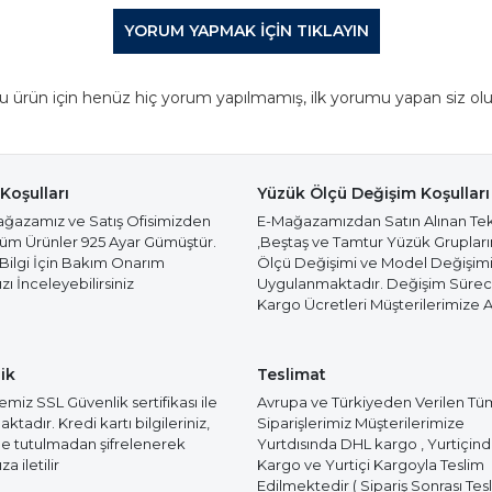
YORUM YAPMAK IÇIN TIKLAYIN
u ürün için henüz hiç yorum yapılmamış, ilk yorumu yapan siz olu
Koşulları
Yüzük Ölçü Değişim Koşulları
azamız ve Satış Ofisimizden
E-Mağazamızdan Satın Alınan Te
Tüm Ürünler 925 Ayar Gümüştür.
,Beştaş ve Tamtur Yüzük Gruplar
 Bilgi İçin Bakım Onarım
Ölçü Değişimi ve Model Değişim
ı İnceleyebilirsiniz
Uygulanmaktadır. Değişim Süre
Kargo Ücretleri Müşterilerimize Ai
ik
Teslimat
miz SSL Güvenlik sertifikası ile
Avrupa ve Türkiyeden Verilen Tü
tadır. Kredi kartı bilgileriniz,
Siparişlerimiz Müşterilerimize
e tutulmadan şifrelenerek
Yurtdısında DHL kargo , Yurtiçin
a iletilir
Kargo ve Yurtiçi Kargoyla Teslim
Edilmektedir ( Sipariş Sonrası Tes