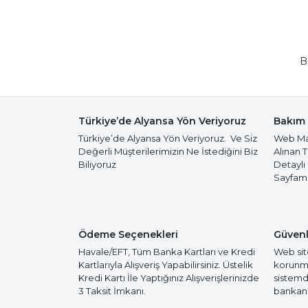
B
Türkiye’de Alyansa Yön Veriyoruz
Bakım 
Türkiye’de Alyansa Yön Veriyoruz. Ve Siz
Web Mağ
Değerli Müşterilerimizin Ne İstediğini Biz
Alınan 
Biliyoruz
Detaylı
Sayfamız
Ödeme Seçenekleri
Güvenl
Havale/EFT, Tüm Banka Kartları ve Kredi
Web site
Kartlarıyla Alışveriş Yapabilirsiniz. Üstelik
korunmak
Kredi Kartı İle Yaptığınız Alışverişlerinizde
sistemd
3 Taksit İmkanı.
bankanız