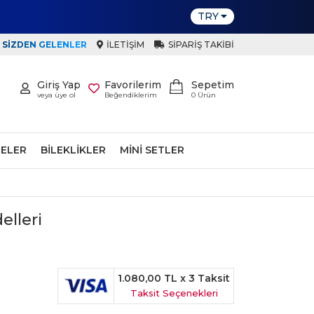
TRY
SIZDEN GELENLER
İLETIŞIM
SIPARIŞ TAKIBI
Giriş Yap
Favorilerim
Sepetim
veya üye ol
Beğendiklerim
0
Ürün
ELER
BILEKLIKLER
MINI SETLER
elleri
1.080,00 TL
x 3 Taksit
Taksit Seçenekleri