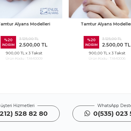
amtur Alyans Modelleri
Tamtur Alyans Modelle
3.125,00 TL
3.125,00 TL
%20
%20
2.500,00 TL
2.500,00 TL
İNDİRİM
İNDİRİM
900,00 TL
x 3 Taksit
900,00 TL
x 3 Taksit
Ürün Kodu :
TAM0009
Ürün Kodu :
TAM0006
üşteri Hizmetleri
WhatsApp Dest
212) 528 82 80
0(535) 023 