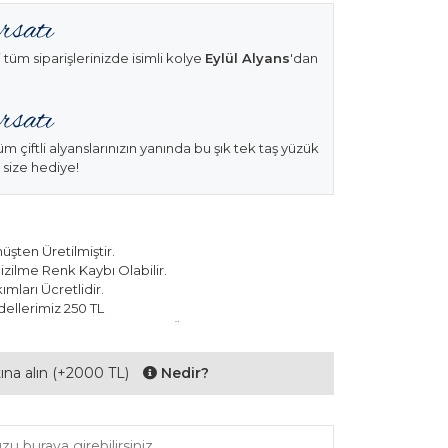
 tüm siparişlerinizde isimli kolye
Eylül Alyans
'dan
üm çiftli alyanslarınızın yanında bu şık tek taş yüzük
 size hediye!
şten Üretilmiştir.
izilme Renk Kaybı Olabilir.
mları Ücretlidir.
ellerimiz 250 TL
k Modellerimiz 150 TL Sabit Ücret ile Hareket
ltına alın (+2000 TL)
Nedir?