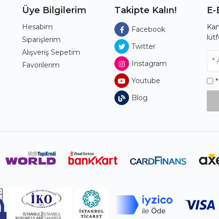
Üye Bilgilerim
Takipte Kalın!
E-
Hesabım
Kam
Facebook
lüt
ı
Siparişlerim
Twitter
Alışveriş Sepetim
Instagram
Favorilerim
Youtube
Blog