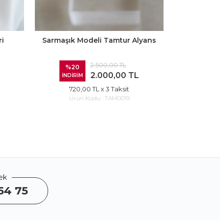
ri
Sarmaşık Modeli Tamtur Alyans
Tamtur
2.500,00 TL
%20
%20
2.000,00 TL
İNDİRİM
İNDİRİ
720,00 TL
x 3 Taksit
720
Ürün Kodu :
TAM0019
Ürü
ek
54 75