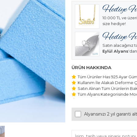
10.000 TL ve üzeri
size hediye!
Satın alacağınız t
Eylül Alyans
'dan
ÜRÜN HAKKINDA
Tüm Ürünler Has 925 Ayar Gümü
Kullanım İle Alakalı Deforme Ç
Satın Alınan Tüm Ürünlerin Bakı
Tüm Alyans Kategorisinde Mod
Beştaş Tektaş Kolye ve Bilekli
Edilmektedir.
Alyansınızı 2 yıl garanti a