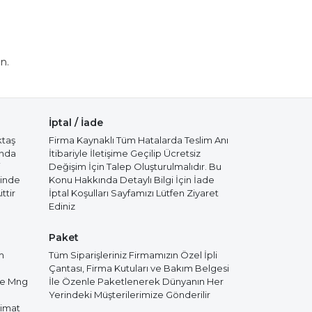
n.
İptal / İade
ktaş
Firma Kaynaklı Tüm Hatalarda Teslim Anı
ında
İtibariyle İletişime Geçilip Ücretsiz
i
Değişim İçin Talep Oluşturulmalıdır. Bu
cinde
Konu Hakkında Detaylı Bilgi İçin İade
ttir
İptal Koşulları Sayfamızı Lütfen Ziyaret
Ediniz
Paket
m
Tüm Siparişleriniz Firmamızın Özel İpli
Çantası, Firma Kutuları ve Bakım Belgesi
de Mng
İle Özenle Paketlenerek Dünyanın Her
Yerindeki Müşterilerimize Gönderilir
limat