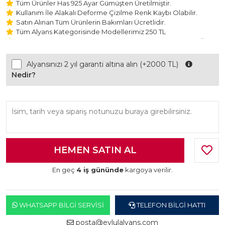
Tüm Ürünler Has 925 Ayar Gümüşten Üretilmiştir.
Kullanım İle Alakalı Deforme Çizilme Renk Kaybı Olabilir.
Satın Alınan Tüm Ürünlerin Bakımları Ücretlidir.
Tüm Alyans Kategorisinde Modellerimiz 250 TL
Beştaş Tektaş Kolye ve Bileklik Modellerimiz 150 TL Sabit Ücret
ile Hareket Edilmektedir.
Alyansınızı 2 yıl garanti altına alın (+2000 TL)
Nedir?
En geç
4 iş gününde
kargoya verilir.
WHATSAPP BILGI SERVISI
TELEFON BILGI HATTI
posta@eylulalyans.com