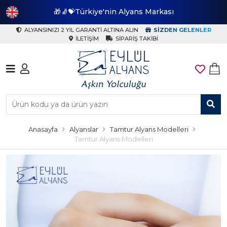
🎁🧦💝Türkiye'nin Alyans Markası
🎁
ALYANSINIZI 2 YIL GARANTI ALTINA ALIN
SIZDEN GELENLER
İLETIŞIM
SIPARIŞ TAKIBI
Anasayfa
Alyanslar
Tamtur Alyans Modelleri
Tamtur Alyans Modelleri