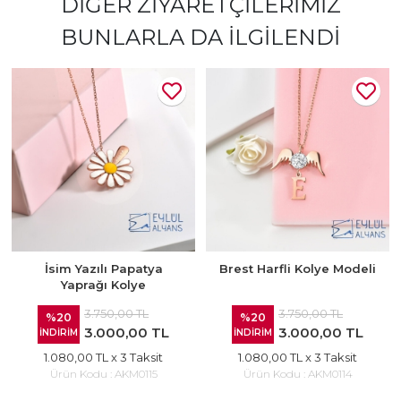
DIĞER ZIYARETÇILERIMIZ
BUNLARLA DA İLGILENDI
İsim Yazılı Papatya
Brest Harfli Kolye Modeli
Yaprağı Kolye
3.750,00 TL
3.750,00 TL
%20
%20
3.000,00 TL
3.000,00 TL
İNDİRİM
İNDİRİM
1.080,00 TL
x 3 Taksit
1.080,00 TL
x 3 Taksit
Ürün Kodu :
AKM0115
Ürün Kodu :
AKM0114