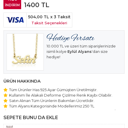
1400
TL
İNDİRİM
504,00 TL
x 3 Taksit
Taksit Seçenekleri
10.000 TL ve üzeri tüm siparişlerinizde
isimli kolye
Eylül Alyans
'dan size
hediye!
ÜRÜN HAKKINDA
Tüm Ürünler Has 925 Ayar Gümüşten Üretilmiştir.
Kullanım İle Alakalı Deforme Çizilme Renk Kaybı Olabilir.
Satın Alınan Tüm Ürünlerin Bakımları Ücretlidir.
Tüm Alyans Kategorisinde Modellerimiz 250 TL
Beştaş Tektaş Kolye ve Bileklik Modellerimiz 150 TL Sabit Ücret
ile Hareket Edilmektedir.
SEPETE BUNU DA EKLE