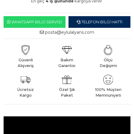
En geç
4 iş gününde
kargoya verilir.
WHATSAPP BILGI SERVISI
TELEFON BILGI HATTI
posta@eylulalyans.com
Güvenli
Bakım
Ölçü
Alışveriş
Garantisi
Değişimi
Ücretsiz
Özel Şık
100% Müşteri
Kargo
Paket
Memnuniyeti