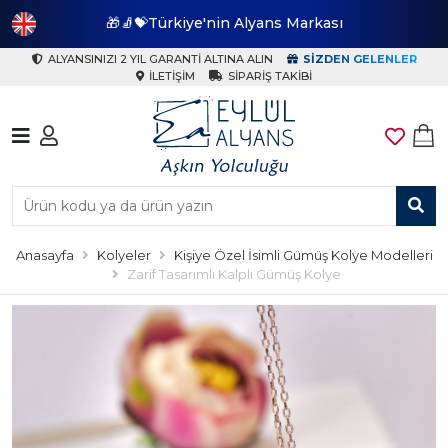
🎁🧦💝Türkiye'nin Alyans Markası
🎁
ALYANSINIZI 2 YIL GARANTI ALTINA ALIN
SIZDEN GELENLER
İLETIŞIM
SIPARIŞ TAKIBI
Anasayfa
Kolyeler
Kişiye Özel İsimli Gümüş Kolye Modelleri
Zarif Tasarımlı Kalpli Gümüş Kolye