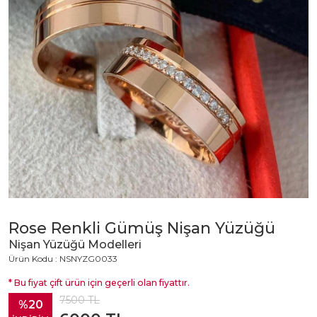
Rose Renkli Gümüş Nişan Yüzüğü
Nişan Yüzüğü Modelleri
Ürün Kodu : NSNYZG0033
* Bu fiyat çift ürün için geçerli olan fiyattır.
7500
TL
%20