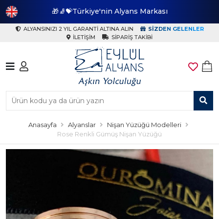
🎁🧦💝Türkiye'nin Alyans Markası
🎁
ALYANSINIZI 2 YIL GARANTI ALTINA ALIN
SIZDEN GELENLER
İLETIŞIM
SIPARIŞ TAKIBI
Anasayfa
Alyanslar
Nişan Yüzüğü Modelleri
Rose Renkli Gümüş Nişan Yüzüğü