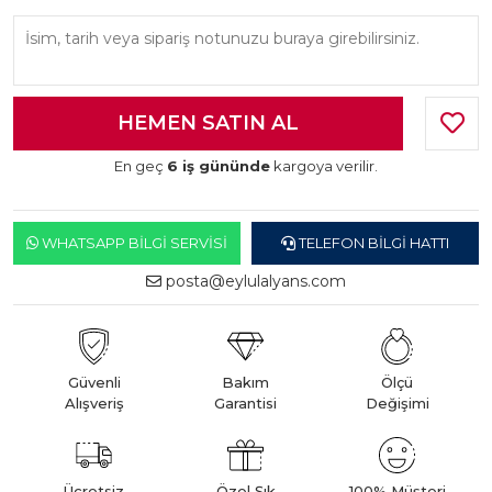
En geç
6 iş gününde
kargoya verilir.
WHATSAPP BILGI SERVISI
TELEFON BILGI HATTI
posta@eylulalyans.com
Güvenli
Bakım
Ölçü
Alışveriş
Garantisi
Değişimi
Ücretsiz
Özel Şık
100% Müşteri