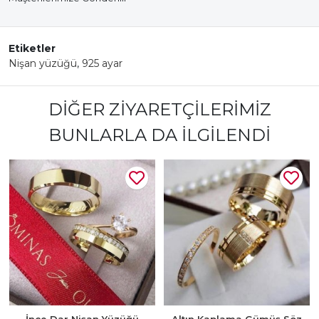
Etiketler
Nişan yüzüğü
,
925 ayar
DIĞER ZIYARETÇILERIMIZ
BUNLARLA DA İLGILENDI
İnce Dar Nişan Yüzüğü
Altın Kaplama Gümüş Söz