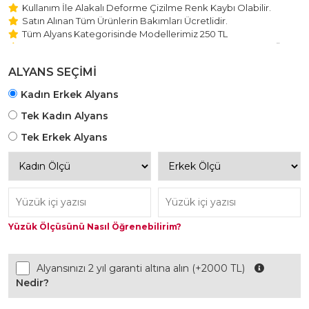
Kullanım İle Alakalı Deforme Çizilme Renk Kaybı Olabilir.
Satın Alınan Tüm Ürünlerin Bakımları Ücretlidir.
Tüm Alyans Kategorisinde Modellerimiz 250 TL
Beştaş Tektaş Kolye ve Bileklik Modellerimiz 150 TL Sabit Ücret
ile Hareket Edilmektedir.
ALYANS SEÇİMİ
Kadın Erkek Alyans
Tek Kadın Alyans
Tek Erkek Alyans
Yüzük Ölçüsünü Nasıl Öğrenebilirim?
Alyansınızı 2 yıl garanti altına alın (+2000 TL)
Nedir?