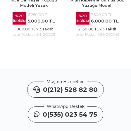
Modeli Yüzük
Yüzüğü Modeli
6.250,00 TL
7.500,00 TL
%20
%20
5.000,00 TL
6.000,00 TL
İNDİRİM
İNDİRİM
1.800,00 TL
x 3 Taksit
2.160,00 TL
x 3 Taksit
Ürün Kodu :
NSNYZG0031
Ürün Kodu :
NSNYZG0046
Müşteri Hizmetleri
0(212) 528 82 80
WhatsApp Destek
0(535) 023 54 75