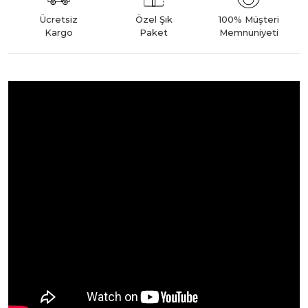
Ücretsiz
Özel Şık
100% Müşteri
Kargo
Paket
Memnuniyeti