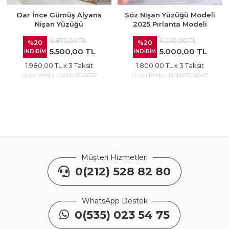
Dar İnce Gümüş Alyans
Söz Nişan Yüzüğü Modeli
Nişan Yüzüğü
2025 Pırlanta Modeli
6.875,00 TL
6.250,00 TL
%20
%20
5.500,00 TL
5.000,00 TL
İNDİRİM
İNDİRİM
1.980,00 TL
x 3 Taksit
1.800,00 TL
x 3 Taksit
Ürün Kodu :
NSNYZG0032
Ürün Kodu :
NSNYZG0047
Müşteri Hizmetleri
0(212) 528 82 80
WhatsApp Destek
0(535) 023 54 75