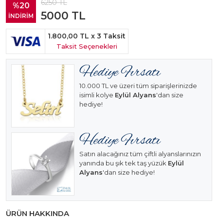
6250
TL
%20
5000
TL
İNDİRİM
1.800,00 TL
x 3 Taksit
Taksit Seçenekleri
10.000 TL ve üzeri tüm siparişlerinizde
isimli kolye
Eylül Alyans
'dan size
hediye!
Satın alacağınız tüm çiftli alyanslarınızın
yanında bu şık tek taş yüzük
Eylül
Alyans
'dan size hediye!
ÜRÜN HAKKINDA