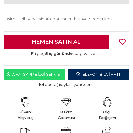
En geç
5 iş gününde
kargoya verilir.
WHATSAPP BILGI SERVISI
TELEFON BILGI HATTI
posta@eylulalyans.com
Güvenli
Bakım
Ölçü
Alışveriş
Garantisi
Değişimi