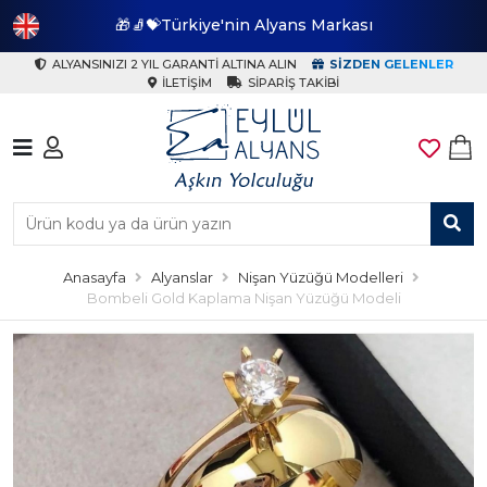
🎁🧦💝Türkiye'nin Alyans Markası
🎁
ALYANSINIZI 2 YIL GARANTI ALTINA ALIN
SIZDEN GELENLER
İLETIŞIM
SIPARIŞ TAKIBI
Anasayfa
Alyanslar
Nişan Yüzüğü Modelleri
Bombeli Gold Kaplama Nişan Yüzüğü Modeli