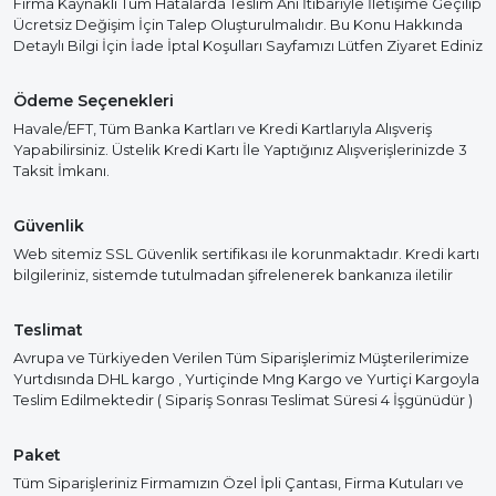
Firma Kaynaklı Tüm Hatalarda Teslim Anı İtibariyle İletişime Geçilip
Ücretsiz Değişim İçin Talep Oluşturulmalıdır. Bu Konu Hakkında
Detaylı Bilgi İçin İade İptal Koşulları Sayfamızı Lütfen Ziyaret Ediniz
Ödeme Seçenekleri
Havale/EFT, Tüm Banka Kartları ve Kredi Kartlarıyla Alışveriş
Yapabilirsiniz. Üstelik Kredi Kartı İle Yaptığınız Alışverişlerinizde 3
Taksit İmkanı.
Güvenlik
Web sitemiz SSL Güvenlik sertifikası ile korunmaktadır. Kredi kartı
bilgileriniz, sistemde tutulmadan şifrelenerek bankanıza iletilir
Teslimat
Avrupa ve Türkiyeden Verilen Tüm Siparişlerimiz Müşterilerimize
Yurtdısında DHL kargo , Yurtiçinde Mng Kargo ve Yurtiçi Kargoyla
Teslim Edilmektedir ( Sipariş Sonrası Teslimat Süresi 4 İşgünüdür )
Paket
Tüm Siparişleriniz Firmamızın Özel İpli Çantası, Firma Kutuları ve