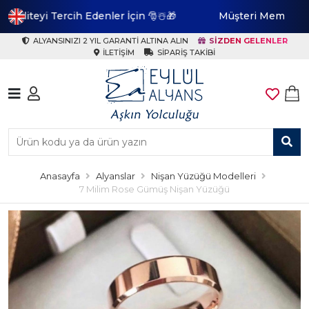
in 🎅☃️🎁
Müşteri Memnuniyeti En Yüksek Marka
ALYANSINIZI 2 YIL GARANTI ALTINA ALIN
SIZDEN GELENLER
İLETIŞIM
SIPARIŞ TAKIBI
Anasayfa
Alyanslar
Nişan Yüzüğü Modelleri
7 Milim Rose Gümüş Nişan Yüzüğü