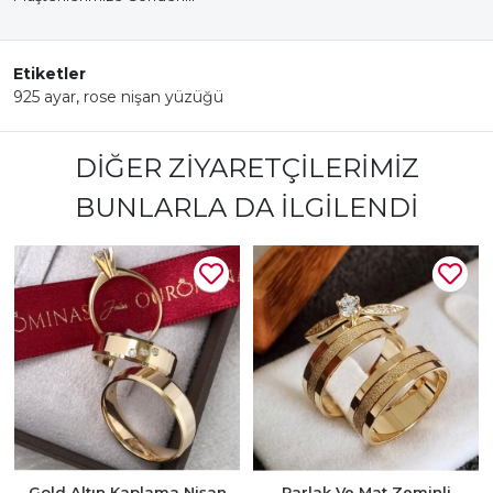
Etiketler
925 ayar
,
rose nişan yüzüğü
DIĞER ZIYARETÇILERIMIZ
BUNLARLA DA İLGILENDI
Gold Altın Kaplama Nişan
Parlak Ve Mat Zeminli