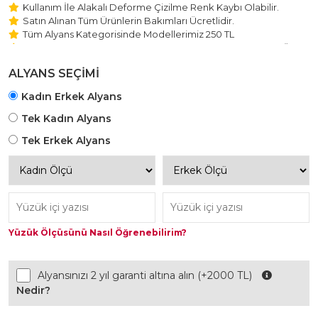
Kullanım İle Alakalı Deforme Çizilme Renk Kaybı Olabilir.
Satın Alınan Tüm Ürünlerin Bakımları Ücretlidir.
Tüm Alyans Kategorisinde Modellerimiz 250 TL
Beştaş Tektaş Kolye ve Bileklik Modellerimiz 150 TL Sabit Ücret
ile Hareket Edilmektedir.
ALYANS SEÇİMİ
Kadın Erkek Alyans
Tek Kadın Alyans
Tek Erkek Alyans
Yüzük Ölçüsünü Nasıl Öğrenebilirim?
Alyansınızı 2 yıl garanti altına alın (+2000 TL)
Nedir?