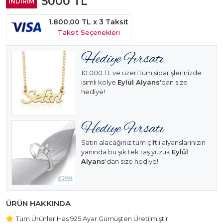
5000
TL
İNDİRİM
1.800,00 TL
x 3 Taksit
Taksit Seçenekleri
10.000 TL ve üzeri tüm siparişlerinizde
isimli kolye
Eylül Alyans
'dan size
hediye!
Satın alacağınız tüm çiftli alyanslarınızın
yanında bu şık tek taş yüzük
Eylül
Alyans
'dan size hediye!
ÜRÜN HAKKINDA
Tüm Ürünler Has 925 Ayar Gümüşten Üretilmiştir.