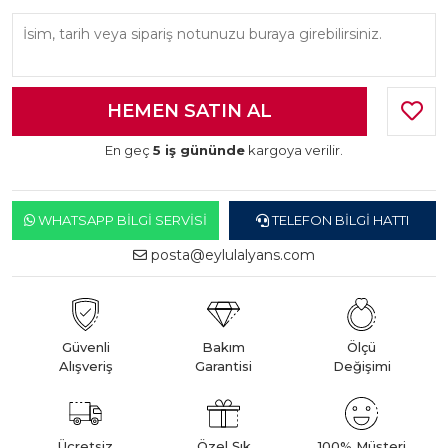
En geç
5 iş gününde
kargoya verilir.
WHATSAPP BILGI SERVISI
TELEFON BILGI HATTI
posta@eylulalyans.com
Güvenli
Bakım
Ölçü
Alışveriş
Garantisi
Değişimi
Ücretsiz
Özel Şık
100% Müşteri