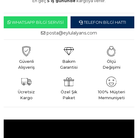
En geç
5 iş gününde
kargoya verilir.
WHATSAPP BILGI SERVISI
TELEFON BILGI HATTI
posta@eylulalyans.com
Güvenli
Bakım
Ölçü
Alışveriş
Garantisi
Değişimi
Ücretsiz
Özel Şık
100% Müşteri
Kargo
Paket
Memnuniyeti