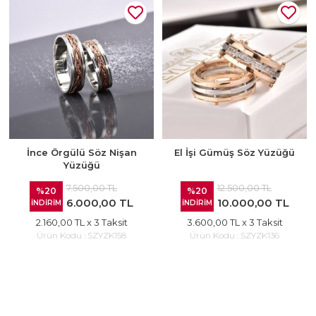
İnce Örgülü Söz Nişan
El İşi Gümüş Söz Yüzüğü
Yüzüğü
7.500,00 TL
12.500,00 TL
%20
%20
6.000,00 TL
10.000,00 TL
İNDİRİM
İNDİRİM
2.160,00 TL
x 3 Taksit
3.600,00 TL
x 3 Taksit
Ürün Kodu :
SZYZK158
Ürün Kodu :
SZYZK136