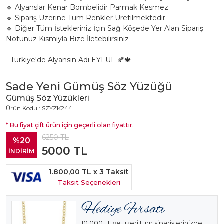
🔹 Alyanslar Kenar Bombelidir Parmak Kesmez
🔹 Sipariş Üzerine Tüm Renkler Üretilmektedir
🔹 Diğer Tüm İstekleriniz İçin Sağ Köşede Yer Alan Sipariş
Notunuz Kısmıyla Bize İletebilirsiniz
- Türkiye'de Alyansın Adı EYLÜL 🍂🍁
Sade Yeni Gümüş Söz Yüzüğü
Gümüş Söz Yüzükleri
Ürün Kodu : SZYZK244
* Bu fiyat çift ürün için geçerli olan fiyattır.
6250
TL
%20
5000
TL
İNDİRİM
1.800,00 TL
x 3 Taksit
Taksit Seçenekleri
10.000 TL ve üzeri tüm siparişlerinizde