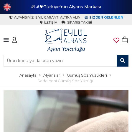
🎁🧦💝Türkiye'nin Alyans Markası
🎁
ALYANSINIZI 2 YIL GARANTI ALTINA ALIN
SIZDEN GELENLER
İLETIŞIM
SIPARIŞ TAKIBI
Anasayfa
Alyanslar
Gümüş Söz Yüzükleri
Sade Yeni Gümüş Söz Yüzüğü