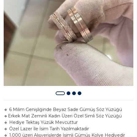
🔹 6 Milim Genişliğinde Beyaz Sade Gümüş Söz Yüzüğü
🔹Erkek Mat Zeminli Kadın Üzeri Özel Simli Söz Yüzüğü
🔹 Hediye Tektaş Yüzük Mevcuttur
🔹 Özel Lazer İle İsim Tarih Yazılmaktadır
🔹 1.000 üzeri Alışverişlerde İsimli Gümüş Kolye Hediyedir