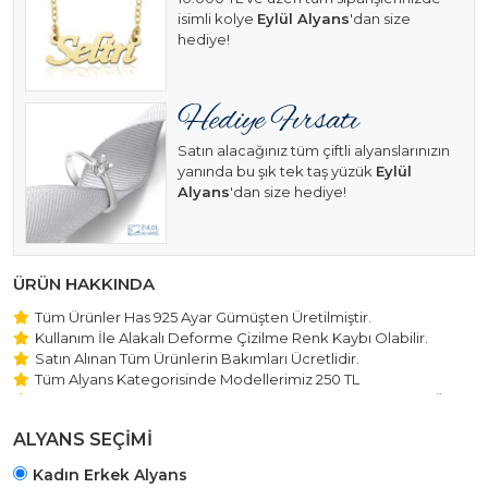
isimli kolye
Eylül Alyans
'dan size
hediye!
Satın alacağınız tüm çiftli alyanslarınızın
yanında bu şık tek taş yüzük
Eylül
Alyans
'dan size hediye!
ÜRÜN HAKKINDA
Tüm Ürünler Has 925 Ayar Gümüşten Üretilmiştir.
Kullanım İle Alakalı Deforme Çizilme Renk Kaybı Olabilir.
Satın Alınan Tüm Ürünlerin Bakımları Ücretlidir.
Tüm Alyans Kategorisinde Modellerimiz 250 TL
Beştaş Tektaş Kolye ve Bileklik Modellerimiz 150 TL Sabit Ücret
ile Hareket Edilmektedir.
ALYANS SEÇİMİ
Kadın Erkek Alyans