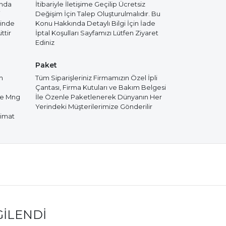
ında
İtibariyle İletişime Geçilip Ücretsiz
i
Değişim İçin Talep Oluşturulmalıdır. Bu
cinde
Konu Hakkında Detaylı Bilgi İçin İade
ttir
İptal Koşulları Sayfamızı Lütfen Ziyaret
Ediniz
Paket
m
Tüm Siparişleriniz Firmamızın Özel İpli
Çantası, Firma Kutuları ve Bakım Belgesi
de Mng
İle Özenle Paketlenerek Dünyanın Her
Yerindeki Müşterilerimize Gönderilir
limat
GILENDI