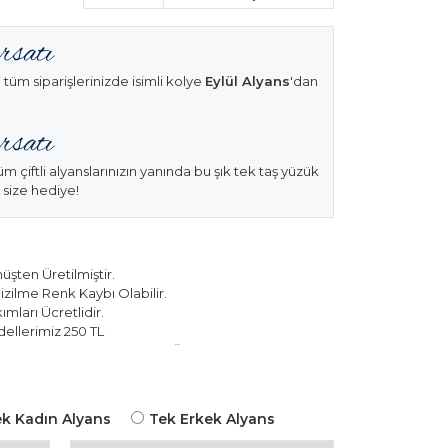
 tüm siparişlerinizde isimli kolye
Eylül Alyans
'dan
üm çiftli alyanslarınızın yanında bu şık tek taş yüzük
 size hediye!
şten Üretilmiştir.
izilme Renk Kaybı Olabilir.
mları Ücretlidir.
ellerimiz 250 TL
k Modellerimiz 150 TL Sabit Ücret ile Hareket
k Kadın Alyans
Tek Erkek Alyans