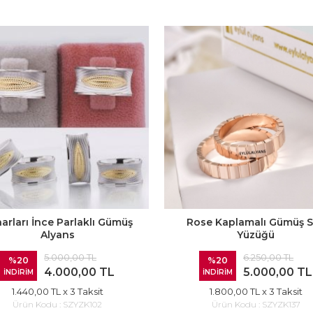
arları İnce Parlaklı Gümüş
Rose Kaplamalı Gümüş 
Alyans
Yüzüğü
5.000,00 TL
6.250,00 TL
%20
%20
4.000,00 TL
5.000,00 TL
İNDİRİM
İNDİRİM
1.440,00 TL
x 3 Taksit
1.800,00 TL
x 3 Taksit
Ürün Kodu :
SZYZK102
Ürün Kodu :
SZYZK137