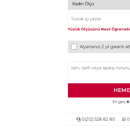
Yüzük Ölçüsünü Nasıl Öğrenebi
Alyansınızı 2 yıl garanti a
En geç
6
0(212) 528 82 80
0(