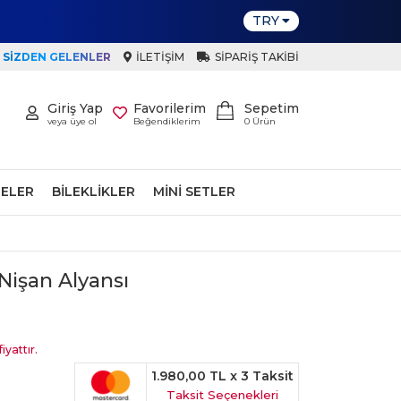
TRY
SIZDEN GELENLER
İLETIŞIM
SIPARIŞ TAKIBI
Giriş Yap
Favorilerim
Sepetim
veya üye ol
Beğendiklerim
0
Ürün
ELER
BILEKLIKLER
MINI SETLER
Nişan Alyansı
iyattır.
1.980,00 TL
x 3 Taksit
Taksit Seçenekleri