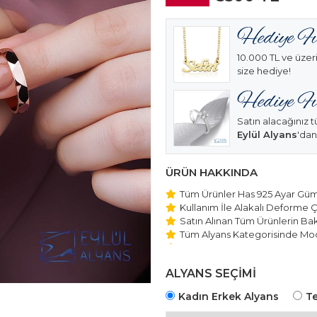
10.000 TL ve üzeri
size hediye!
Satın alacağınız t
Eylül Alyans
'dan
ÜRÜN HAKKINDA
Tüm Ürünler Has 925 Ayar Gümü
Kullanım İle Alakalı Deforme Ç
Satın Alınan Tüm Ürünlerin Bakı
Tüm Alyans Kategorisinde Mod
Beştaş Tektaş Kolye ve Bilekli
Edilmektedir.
ALYANS SEÇİMİ
Kadın Erkek Alyans
Te