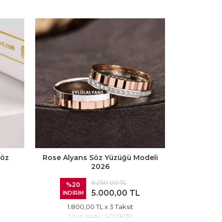
Söz
Rose Alyans Söz Yüzüğü Modeli
Ortası 
2026
6.250,00 TL
%20
%20
5.000,00 TL
İNDİRİM
İNDİRİ
1.800,00 TL
x 3 Taksit
1.80
Ürün Kodu :
SZYZK139
Ürün