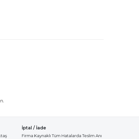
n.
İptal / İade
ktaş
Firma Kaynaklı Tüm Hatalarda Teslim Anı