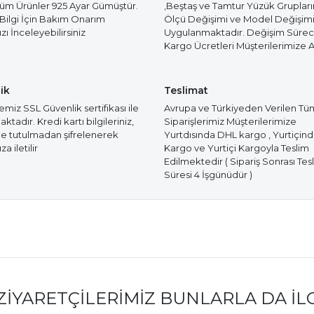
Tüm Ürünler 925 Ayar Gümüştür.
,Beştaş ve Tamtur Yüzük Gruplar
 Bilgi İçin Bakım Onarım
Ölçü Değişimi ve Model Değişim
ı İnceleyebilirsiniz
Uygulanmaktadır. Değişim Süre
Kargo Ücretleri Müşterilerimize Ai
ik
Teslimat
miz SSL Güvenlik sertifikası ile
Avrupa ve Türkiyeden Verilen Tü
tadır. Kredi kartı bilgileriniz,
Siparişlerimiz Müşterilerimize
e tutulmadan şifrelenerek
Yurtdısında DHL kargo , Yurtiçin
a iletilir
Kargo ve Yurtiçi Kargoyla Teslim
Edilmektedir ( Sipariş Sonrası Tes
Süresi 4 İşgünüdür )
ZIYARETÇILERIMIZ BUNLARLA DA İL