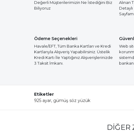
Değerli Müşterilerimizin Ne İstediğini Biz
Alınan 
Biliyoruz
Detaylı
Sayfamız
Ödeme Seçenekleri
Güvenl
Havale/EFT, Tüm Banka Kartları ve Kredi
Web site
Kartlarıyla Alışveriş Yapabilirsiniz. Üstelik
korunmak
Kredi Kartı İle Yaptığınız Alışverişlerinizde
sistemd
3 Taksit İmkanı.
bankanız
Etiketler
925 ayar
,
gümüş söz yüzük
DIĞER 