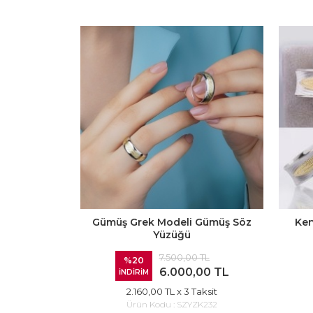
Gümüş Grek Modeli Gümüş Söz
Ken
Yüzüğü
7.500,00 TL
%20
6.000,00 TL
İNDİRİM
2.160,00 TL
x 3 Taksit
Ürün Kodu :
SZYZK232