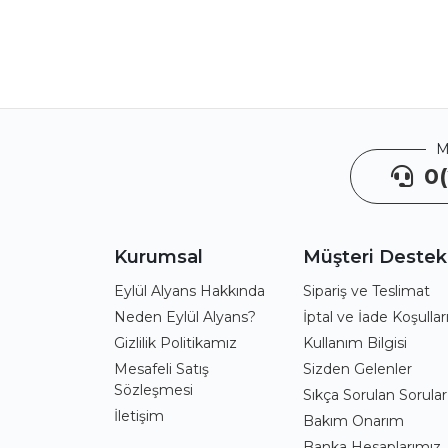
M
0(
Kurumsal
Müşteri Destek
Eylül Alyans Hakkında
Sipariş ve Teslimat
Neden Eylül Alyans?
İptal ve İade Koşullar
Gizlilik Politikamız
Kullanım Bilgisi
Mesafeli Satış
Sizden Gelenler
Sözleşmesi
Sıkça Sorulan Sorular
İletişim
Bakım Onarım
Banka Hesaplarımız