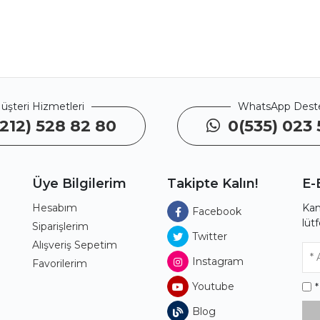
üşteri Hizmetleri
WhatsApp Dest
212) 528 82 80
0(535) 023 
Üye Bilgilerim
Takipte Kalın!
E-
Hesabım
Kam
Facebook
lüt
ı
Siparişlerim
Twitter
Alışveriş Sepetim
Instagram
Favorilerim
Youtube
Blog