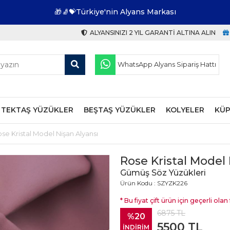
🎁🧦💝Türkiye'nin Alyans Markası
ALYANSINIZI 2 YIL GARANTI ALTINA ALIN
WhatsApp Alyans Sipariş Hattı
TEKTAŞ YÜZÜKLER
BEŞTAŞ YÜZÜKLER
KOLYELER
KÜP
se Kristal Model Nişan Alyansı
Rose Kristal Model 
Gümüş Söz Yüzükleri
Ürün Kodu : SZYZK226
* Bu fiyat çift ürün için geçerli olan f
6875
TL
%20
5500
TL
İNDİRİM