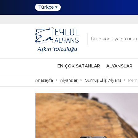
Türkçe
EN ÇOK SATANLAR
ALYANSLAR
Anasayfa
Alyanslar
Gümüş El işi Alyans
Pemb