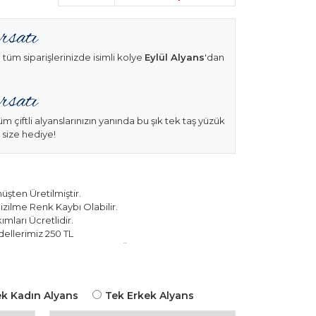
 tüm siparişlerinizde isimli kolye
Eylül Alyans
'dan
üm çiftli alyanslarınızın yanında bu şık tek taş yüzük
 size hediye!
şten Üretilmiştir.
izilme Renk Kaybı Olabilir.
mları Ücretlidir.
ellerimiz 250 TL
k Modellerimiz 150 TL Sabit Ücret ile Hareket
k Kadın Alyans
Tek Erkek Alyans