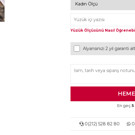
Yüzük Ölçüsünü Nasıl Öğrenebi
Alyansınızı 2 yıl garanti a
En geç
5
0(212) 528 82 80
0(