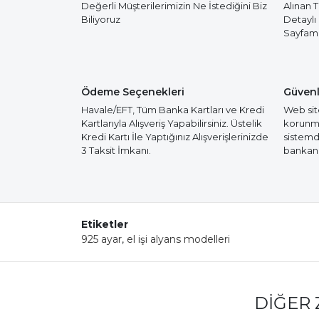
Değerli Müşterilerimizin Ne İstediğini Biz
Alınan 
Biliyoruz
Detaylı
Sayfamız
Ödeme Seçenekleri
Güvenl
Havale/EFT, Tüm Banka Kartları ve Kredi
Web site
Kartlarıyla Alışveriş Yapabilirsiniz. Üstelik
korunmak
Kredi Kartı İle Yaptığınız Alışverişlerinizde
sistemd
3 Taksit İmkanı.
bankanız
Etiketler
925 ayar
,
el işi alyans modelleri
DIĞER 