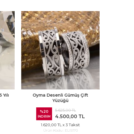
Yılı
Oyma Desenli Gümüş Çift
Su Yolu Da
Yüzüğü
5.625,00 TL
%20
%20
4.500,00 TL
İNDİRİM
İNDİRİ
1.620,00 TL
x 3 Taksit
1.62
Ürün Kodu :
ELIS170
Ür