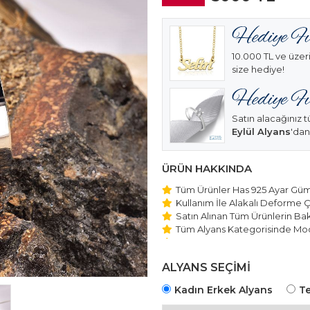
10.000 TL ve üzeri
size hediye!
Satın alacağınız t
Eylül Alyans
'dan
ÜRÜN HAKKINDA
Tüm Ürünler Has 925 Ayar Gümü
Kullanım İle Alakalı Deforme Ç
Satın Alınan Tüm Ürünlerin Bakı
Tüm Alyans Kategorisinde Mod
Beştaş Tektaş Kolye ve Bilekli
Edilmektedir.
ALYANS SEÇİMİ
Kadın Erkek Alyans
Te