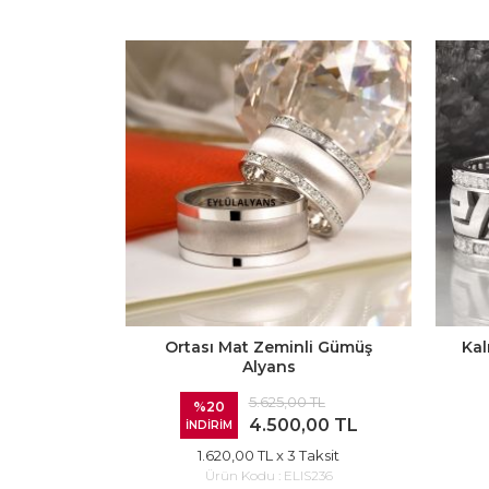
Ortası Mat Zeminli Gümüş
Kal
Alyans
5.625,00 TL
%20
4.500,00 TL
İNDİRİM
1.620,00 TL
x 3 Taksit
Ürün Kodu :
ELIS236