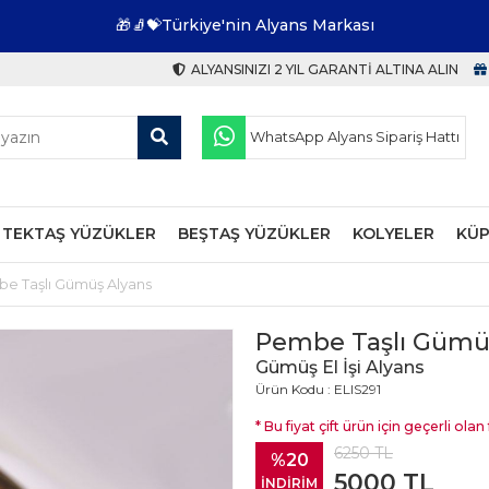
🎁🧦💝Türkiye'nin Alyans Markası
ALYANSINIZI 2 YIL GARANTI ALTINA ALIN
WhatsApp Alyans Sipariş Hattı
TEKTAŞ YÜZÜKLER
BEŞTAŞ YÜZÜKLER
KOLYELER
KÜP
e Taşlı Gümüş Alyans
Pembe Taşlı Gümü
Gümüş El İşi Alyans
Ürün Kodu : ELIS291
* Bu fiyat çift ürün için geçerli olan f
6250
TL
%20
5000
TL
İNDİRİM