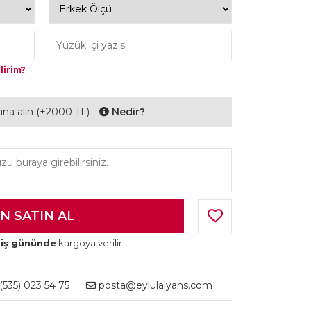
lirim?
ltına alın (+2000 TL)
Nedir?
 iş gününde
kargoya verilir.
535) 023 54 75
posta@eylulalyans.com