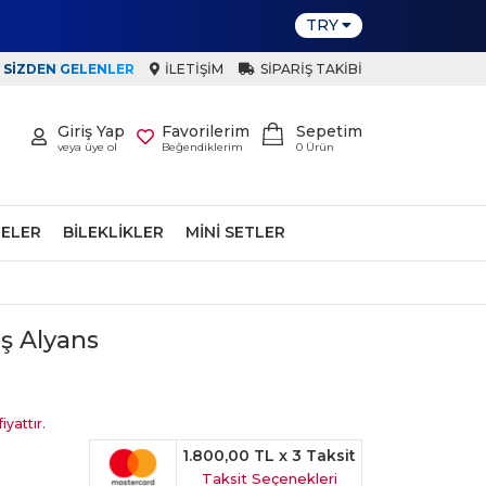
TRY
SIZDEN GELENLER
İLETIŞIM
SIPARIŞ TAKIBI
Giriş Yap
Favorilerim
Sepetim
veya üye ol
Beğendiklerim
0
Ürün
ELER
BILEKLIKLER
MINI SETLER
ş Alyans
iyattır.
1.800,00 TL
x 3 Taksit
Taksit Seçenekleri