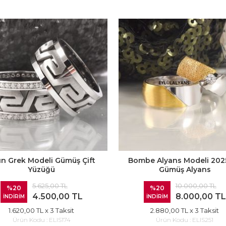
ın Grek Modeli Gümüş Çift
Bombe Alyans Modeli 2025 
Yüzüğü
Gümüş Alyans
5.625,00 TL
10.000,00 TL
%20
%20
4.500,00 TL
8.000,00 TL
İNDİRİM
İNDİRİM
1.620,00 TL
x 3 Taksit
2.880,00 TL
x 3 Taksit
Ürün Kodu :
ELIS174
Ürün Kodu :
ELIS251