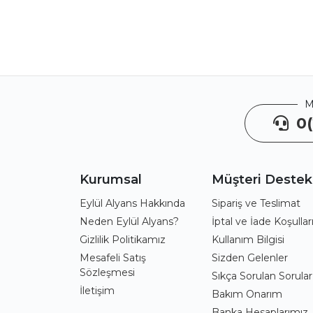
M
0(
Kurumsal
Müşteri Destek
Eylül Alyans Hakkında
Sipariş ve Teslimat
Neden Eylül Alyans?
İptal ve İade Koşullar
Gizlilik Politikamız
Kullanım Bilgisi
Mesafeli Satış
Sizden Gelenler
Sözleşmesi
Sıkça Sorulan Sorular
İletişim
Bakım Onarım
Banka Hesaplarımız