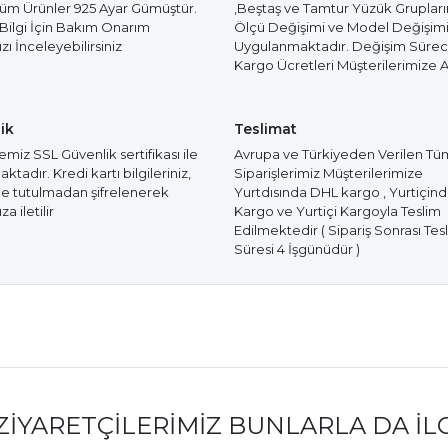
Tüm Ürünler 925 Ayar Gümüştür.
,Beştaş ve Tamtur Yüzük Gruplar
 Bilgi İçin Bakım Onarım
Ölçü Değişimi ve Model Değişim
ı İnceleyebilirsiniz
Uygulanmaktadır. Değişim Süre
Kargo Ücretleri Müşterilerimize Ai
ik
Teslimat
miz SSL Güvenlik sertifikası ile
Avrupa ve Türkiyeden Verilen Tü
tadır. Kredi kartı bilgileriniz,
Siparişlerimiz Müşterilerimize
e tutulmadan şifrelenerek
Yurtdısında DHL kargo , Yurtiçin
a iletilir
Kargo ve Yurtiçi Kargoyla Teslim
Edilmektedir ( Sipariş Sonrası Tes
Süresi 4 İşgünüdür )
ZIYARETÇILERIMIZ BUNLARLA DA İL