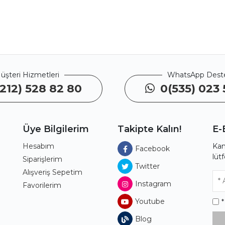
üşteri Hizmetleri
WhatsApp Dest
212) 528 82 80
0(535) 023 
Üye Bilgilerim
Takipte Kalın!
E-
Hesabım
Kam
Facebook
lüt
ı
Siparişlerim
Twitter
Alışveriş Sepetim
Instagram
Favorilerim
Youtube
Blog