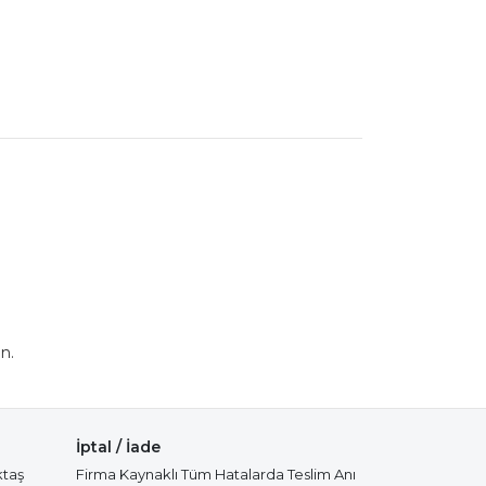
n.
İptal / İade
ktaş
Firma Kaynaklı Tüm Hatalarda Teslim Anı